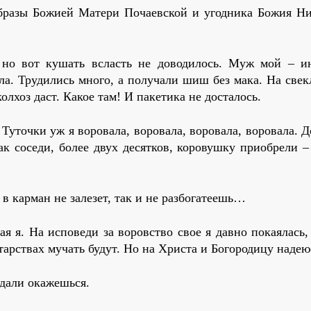
 образы Божией Матери Почаевской и угодника Божия Ни
 но вот кушать всласть не доводилось. Муж мой – и
ала. Трудились много, а получали шиш без мака. На све
олхоз даст. Какое там! И пакетика не досталось.
 Туточки уж я воровала, воровала, воровала, воровала. 
к соседи, более двух десятков, коровушку приобрели –
в карман не залезет, так и не разбогатеешь…
я я. На исповеди за воровство свое я давно покаялась,
тарствах мучать будут. Но на Христа и Богородицу надею
вдали окажешься.