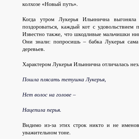
колхозе «Новый путь».
Когда утром Лукерья Ильинична выгонял
поздороваться, каждый кот с удовольствием 
Известно также, что шкодливые мальчишки нико
Они знали: попросишь – бабка Лукерья сама
деревьев.
Характером Лукерья Ильинична отличалась нез
Пошла плясать тетушка Лукерья,
Нет волос на голове –
Нацепила перья.
Видимо из-за этих строк никто и не именов
уважительном тоне.