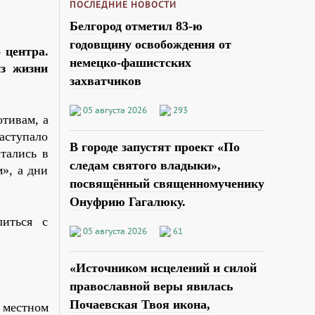
ПОСЛЕДНИЕ НОВОСТИ
Белгород отметил 83-ю
годовщину освобождения от
 центра.
немецко-фашистских
з жизни
захватчиков
05 августа 2026
293
отивам, а
аступало
В городе запустят проект «По
тались в
следам святого владыки»,
м», а дни
посвящённый священномученику
Онуфрию Гагалюку.
иться с
05 августа 2026
61
«Источником исцелений и силой
православной веры явилась
Почаевская Твоя икона,
 местном