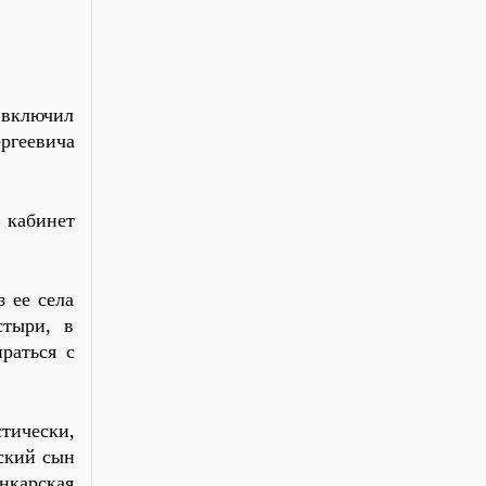
 включил
ргеевича
 кабинет
 ее села
стыри, в
раться с
тически,
нский сын
нкарская