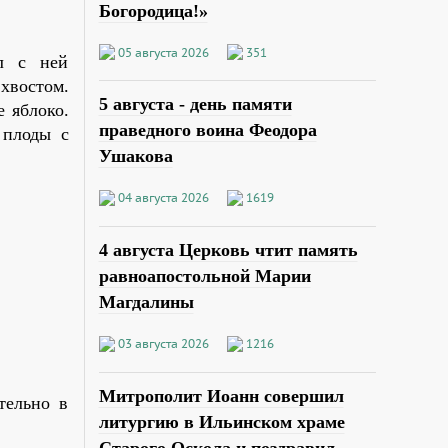
Богородица!»
05 августа 2026
351
л с ней
хвостом.
5 августа - день памяти
е яблоко.
праведного воина Феодора
 плоды с
Ушакова
04 августа 2026
1619
4 августа Церковь чтит память
равноапостольной Марии
Магдалины
03 августа 2026
1216
Митрополит Иоанн совершил
тельно в
литургию в Ильинском храме