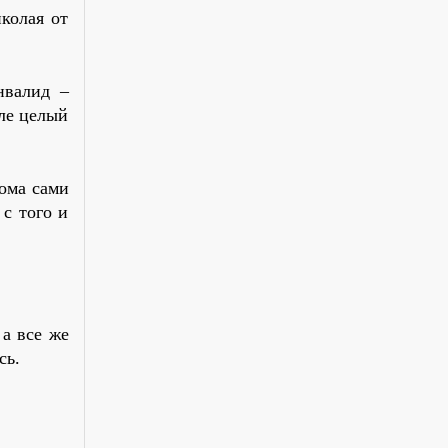
колая от
нвалид –
кле целый
Дома сами
 с того и
 а все же
сь.