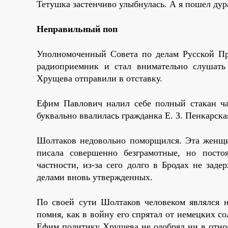
Тетушка застенчиво улыбнулась. А я пошел дура
Неправильный поп
Уполномоченный Совета по делам Русской П
радиоприемник и стал внимательно слушать
Хрущева отправили в отставку.
Ефим Павлович налил себе полный стакан ча
буквально ввалилась гражданка Е. З. Пенкарска
Шолтаков недовольно поморщился. Эта женщин
писала совершенно безграмотные, но посто
частности, из-за сего долго в Бродах не зад
делами вновь утвержденных.
По своей сути Шолтаков человеком являлся н
помня, как в войну его спрятал от немецких с
Ефим политику Хрущева не одобрял ни в отно