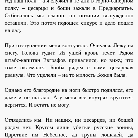
год наш полк – а я служил в те дни в горно-саперном
полку – цесарцы и боши зажали в Предкарпатье.
Отбивались мы славно, но позиции вынужденно
оставили. Это потом подошел сикурс и дело пошло
на лад.
При отступлении меня контузило. Очнулся. Лежу на
снегу. Голова гудит. Из ушей кровь течет. Рядом
штабс-капитан Евграфов привалился, но вижу, что
тоже оклемался. Бонба рядом с нами цесарская
рванула. Что уцелели – на то милость Божия была.
Однако его благородие на ноги быстро поднялся, его
даже и не шатало. А у меня все внутрях крутится-
вертится. И встать не могу.
Огляделись мы. Ни наших, ни цесарцев, ни бошей
рядом нет. Кругом лишь убитые русские воины,
Царствие им Небесное, да трупы лошадей, да