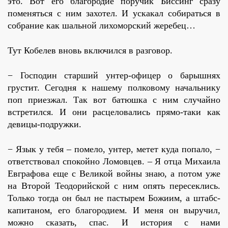
это. Вот его благородие поручик Биссинг сразу
поменяться с ним захотел. И ускакал собираться в
собрание как шальной лихоморский жеребец…
Тут Кобелев вновь включился в разговор.
− Господин старший унтер-офицер о барышнях
грустит. Сегодня к нашему полковому начальнику
поп приезжал. Так вот батюшка с ним случайно
встретился. И они расцеловались прямо-таки как
девицы-подружки.
− Язык у тебя – помело, унтер, метет куда попало, −
ответствовал спокойно Ломовцев. – Я отца Михаила
Евграфова еще с Великой войны знаю, а потом уже
на Второй Теодорийской с ним опять пересеклись.
Только тогда он был не пастырем Божиим, а штабс-
капитаном, его благородием. И меня он выручил,
можно сказать, спас. И история с нами