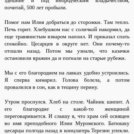
здешние и под инородческим владычеством,
почитай, 500 лет пробыли.
Помог нам Илия добраться до сторожки. Там тепло.
Печь горит. Хлебушком нас с соличкой накормил, да
еще травянистым взваром напоил. И приказал спать
спокойно. Цесарцев в округе нет. Они почему-то
отошли назад. Потом мы узнали, что казачки
остановили вражин да и погнали на старые рубежи.
Мы с его благородием на лавках удобно устроились.
Я сперва кимарил. Голова болела, а потом
провалился в сон, как в тещину перину.
Утром проснулся. Хлеб на столе. Чайник шипит. А
его благородие с какой-то женщиной
переговаривается. И слышу я, что храм сей освящен
во имя преподобного Илии Муромского. Батюшку
цесарцы полгода назад в концлагерь Терезин упекли.