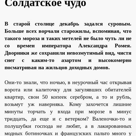
Солдатское чудо
В старой столице декабрь задался суровым.
Больше всех ворчали старожилы, вспоминая, что
такого мороза и таких метелей не было чуть ли не
со времен императора Александра Ромея.
Дворники же сохраняли невозмутимый вид, чистя
снег с каким-то азартом и высокомерно
посматривая на жильцов доходных домов.
Они-то знали, что ночью, в неурочный час открывая
ворота или калиточку для загулявших обитателей
квартир, свои 50 копеек серебром, а то и рубль,
возьмут уж наверняка. Кому захочется лишние
минуты торчать у входа при морозе в минус
тридцать, да еще и с ветерком? Валеночки-то и
полушубки господа не любят, а в лакированных
модных ботиночках и французских пальто много у