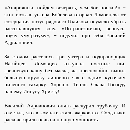
«Андрияныч, пойдем вечерять, чем Бог послал!» −
этот возглас унтера Кобелева оторвал Ломовцева от
созерцания потуг рядового Голикова неумело убрать
рассыпавшуюся золу. «Потрапезничаю, вернусь,
поучу уму-разуму», − подумал про себя Василий
Адрианович.
За столом расселись три унтера и подпрапорщик
Нагайцев. Ломовцев откушал постные щи,
гречневую кашу без масла, да преспокойно выпил
большую кружку липового чая с одним кусочком
пиленого сахарку. Хорошо. Тепло. Слава Господу
нашему Иисусу Христу!
Василий Адрианович опять раскурил трубочку. И
отметил, что в комнате стало жарковато. Солдатики
раскочегарили печь на полную мощность.