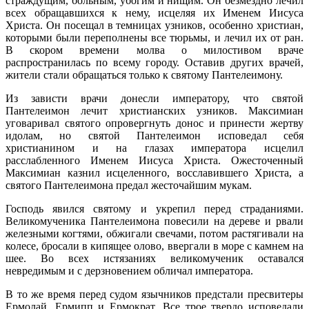
страждущим, больным, убогим и нищим. Он безмездно лечил
всех обращавшихся к нему, исцеляя их Именем Иисуса
Христа. Он посещал в темницах узников, особенно христиан,
которыми были переполнены все тюрьмы, и лечил их от ран.
В скором времени молва о милостивом враче
распространилась по всему городу. Оставив других врачей,
жители стали обращаться только к святому Пантелеимону.
Из зависти врачи донесли императору, что святой
Пантелеимон лечит христианских узников. Максимиан
уговаривал святого опровергнуть донос и принести жертву
идолам, но святой Пантелеимон исповедал себя
христианином и на глазах императора исцелил
расслабленного Именем Иисуса Христа. Ожесточенный
Максимиан казнил исцеленного, восславившего Христа, а
святого Пантелеимона предал жесточайшим мукам.
Господь явился святому и укрепил перед страданиями.
Великомученика Пантелеимона повесили на дереве и рвали
железными когтями, обжигали свечами, потом растягивали на
колесе, бросали в кипящее олово, ввергали в море с камнем на
шее. Во всех истязаниях великомученик оставался
невредимым и с дерзновением обличал императора.
В то же время перед судом язычников предстали пресвитеры
Ермолай, Ермипп и Ермократ. Все трое твердо исповедали