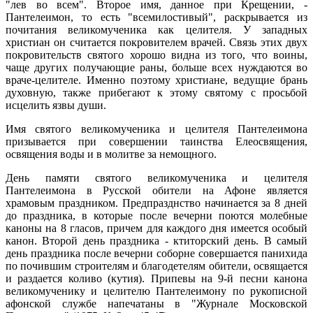
"лев во всем". Второе имя, данное при Крещении, -
Пантелеимон, то есть "всемилостивый", раскрывается из
почитания великомученика как целителя. У западных
христиан он считается покровителем врачей. Связь этих двух
покровительств святого хорошо видна из того, что воины,
чаще других получающие раны, больше всех нуждаются во
враче-целителе. Именно поэтому христиане, ведущие брань
духовную, также прибегают к этому святому с просьбой
исцелить язвы души.
Имя святого великомученика и целителя Пантелеимона
призывается при совершении таинства Елеосвящения,
освящения воды и в молитве за немощного.
День памяти святого великомученика и целителя
Пантелеимона в Русской обители на Афоне является
храмовым праздником. Предпразднство начинается за 8 дней
до праздника, в которые после вечерни поются молебные
каноны на 8 гласов, причем для каждого дня имеется особый
канон. Второй день праздника - ктиторский день. В самый
день праздника после вечерни соборне совершается панихида
по почившим строителям и благодетелям обители, освящается
и раздается коливо (кутия). Припевы на 9-й песни канона
великомученику и целителю Пантелеимону по рукописной
афонской службе напечатаны в "Журнале Московской