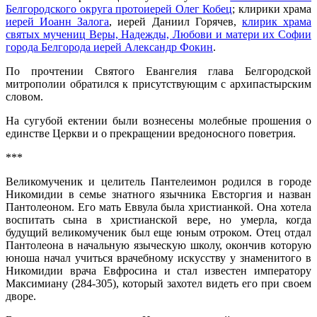
Белгородского округа протоиерей Олег Кобец
; клирики храма
иерей Иоанн Залога
, иерей Даниил Горячев,
клирик храма
святых мучениц Веры, Надежды, Любови и матери их Софии
города Белгорода
иерей Александр Фокин
.
По прочтении Святого Евангелия глава Белгородской
митрополии обратился к присутствующим с архипастырским
словом.
На сугубой ектении были вознесены молебные прошения о
единстве Церкви и о прекращении вредоносного поветрия.
***
Великомученик и целитель Пантелеимон родился в городе
Никомидии в семье знатного язычника Евсторгия и назван
Пантолеоном. Его мать Еввула была христианкой. Она хотела
воспитать сына в христианской вере, но умерла, когда
будущий великомученик был еще юным отроком. Отец отдал
Пантолеона в начальную языческую школу, окончив которую
юноша начал учиться врачебному искусству у знаменитого в
Никомидии врача Евфросина и стал известен императору
Максимиану (284-305), который захотел видеть его при своем
дворе.