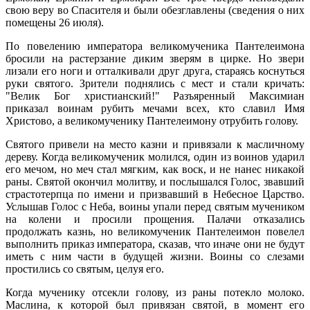
свою веру во Спасителя и были обезглавлены (сведения о них
помещены 26 июля).
По повелению императора великомученика Пантелеимона
бросили на растерзание диким зверям в цирке. Но звери
лизали его ноги и отталкивали друг друга, стараясь коснуться
руки святого. Зрители поднялись с мест и стали кричать:
"Велик Бог христианский!" Разъяренный Максимиан
приказал воинам рубить мечами всех, кто славил Имя
Христово, а великомученику Пантелеимону отрубить голову.
Святого привели на место казни и привязали к масличному
дереву. Когда великомученик молился, один из воинов ударил
его мечом, но меч стал мягким, как воск, и не нанес никакой
раны. Святой окончил молитву, и послышался Голос, звавший
страстотерпца по имени и призвавший в Небесное Царство.
Услышав Голос с Неба, воины упали перед святым мучеником
на колени и просили прощения. Палачи отказались
продолжать казнь, но великомученик Пантелеимон повелел
выполнить приказ императора, сказав, что иначе они не будут
иметь с ним части в будущей жизни. Воины со слезами
простились со святым, целуя его.
Когда мученику отсекли голову, из раны потекло молоко.
Маслина, к которой был привязан святой, в момент его