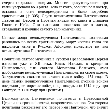
смерти покрылась плодами. Многие присутствующие при
казни уверовали во Христа. Тело святого, брошенное в костер,
осталось в огне неповрежденным и было погребено
христианами († 305). Слуги великомученика Пантелеимона
Лаврентий, Вассой и Провиан видели его казнь и слышали
Голос с Неба. Они написали повествование о жизни,
страданиях и кончине святого великомученика.
Святые мощи великомученика Пантелеимона частичками
разошлись по всему христианскому миру: честная глава его
находится ныне в Русском Афонском монастыре во имя
великомученика Пантелеимона.
Почитание святого мученика в Русской Православной Церкви
известно уже с ХII века. Князь Изяслав, в крещении
Пантелеимон, сын святого Мстислава Великого, имел
изображение великомученика Пантелеимона на своем шлеме.
Заступлением святого он остался жив в войну 1151 года. В
день памяти великомученика Пантелеимона русские войска
одержали две морские победы над шведами (в 1714 году при
Гангаузе, в 1720 году при Гренгаме).
Великомученик Пантелеимон почитается в Православной
Церкви как грозный святой, покровитель воинов. Эта сторона
почитания раскрывает его первое имя Пантолеон, что значит