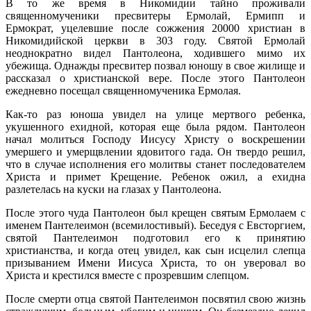
В то же время в Никомидии тайно проживали
священномученики пресвитеры Ермолай, Ермипп и
Ермократ, уцелевшие после сожжения 20000 христиан в
Никомидийской церкви в 303 году. Святой Ермолай
неоднократно видел Пантолеона, ходившего мимо их
убежища. Однажды пресвитер позвал юношу в свое жилище и
рассказал о христианской вере. После этого Пантолеон
ежедневно посещал священномученика Ермолая.
Как-то раз юноша увидел на улице мертвого ребенка,
укушенного ехидной, которая еще была рядом. Пантолеон
начал молиться Господу Иисусу Христу о воскрешении
умершего и умерщвлении ядовитого гада. Он твердо решил,
что в случае исполнения его молитвы станет последователем
Христа и примет Крещение. Ребенок ожил, а ехидна
разлетелась на куски на глазах у Пантолеона.
После этого чуда Пантолеон был крещен святым Ермолаем с
именем Пантелеимон (всемилостивый). Беседуя с Евсторгием,
святой Пантелеимон подготовил его к принятию
христианства, и когда отец увидел, как сын исцелил слепца
призыванием Имени Иисуса Христа, то он уверовал во
Христа и крестился вместе с прозревшим слепцом.
После смерти отца святой Пантелеимон посвятил свою жизнь