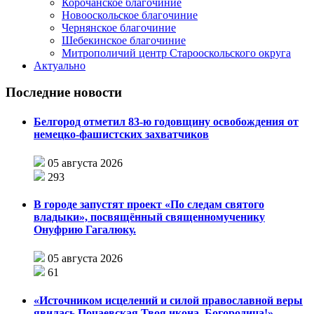
Корочанское благочиние
Новооскольское благочиние
Чернянское благочиние
Шебекинское благочиние
Митрополичий центр Старооскольского округа
Актуально
Последние новости
Белгород отметил 83-ю годовщину освобождения от
немецко-фашистских захватчиков
05 августа 2026
293
В городе запустят проект «По следам святого
владыки», посвящённый священномученику
Онуфрию Гагалюку.
05 августа 2026
61
«Источником исцелений и силой православной веры
явилась Почаевская Твоя икона, Богородица!»