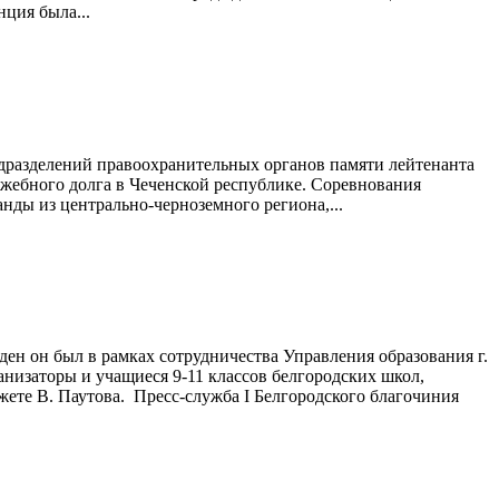
ция была...
одразделений правоохранительных органов памяти лейтенанта
ебного долга в Чеченской республике. Соревнования
анды из центрально-черноземного региона,...
ен он был в рамках сотрудничества Управления образования г.
анизаторы и учащиеся 9-11 классов белгородских школ,
жете В. Паутова. Пресс-служба I Белгородского благочиния