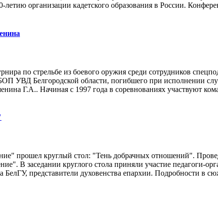
0-летию организации кадетского образования в России. Конферен
енина
рнира по стрельбе из боевого оружия среди сотрудников спецп
П УВД Белгородской области, погибшего при исполнении служ
шенина Г.А.. Начиная с 1997 года в соревнованиях участвуют ком
"
ние" прошел круглый стол: "Тень добрачных отношений". Провед
ие". В заседании круглого стола приняли участие педагоги-орг
а БелГУ, представители духовенства епархии. Подробности в сю