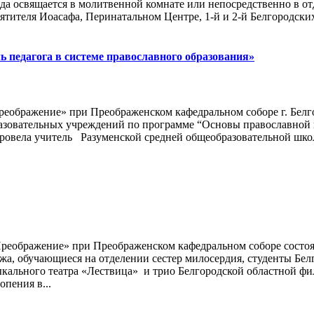
а освящается в молитвенной комнате или непосредственно в от
тителя Иоасафа, Перинатальном Центре, 1-й и 2-й Белгородских
ль педагога в системе православного образования»
Преображение» при Преображенском кафедральном соборе г. Белг
зовательных учреждений по программе “Основы православной пед
 провела учитель Разуменской средней общеобразовательной шк
«Преображение» при Преображенском кафедральном соборе состо
жа, обучающиеся на отделении сестер милосердия, студенты Бе
ыкального театра «Лествица» и трио Белгородской областной 
пения в...