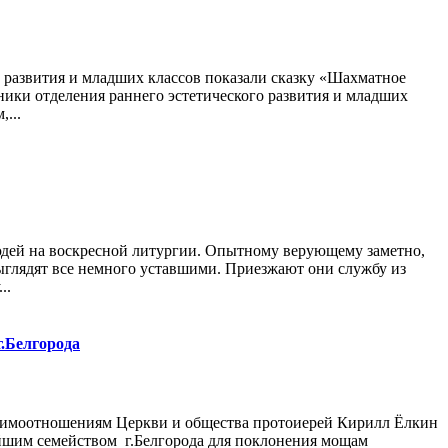
о развития и младших классов показали сказку «Шахматное
ники отделения раннего эстетического развития и младших
...
юдей на воскресной литургии. Опытному верующему заметно,
выглядят все немного уставшими. Приезжают они службу из
..
.Белгорода
 взаимоотношениям Церкви и общества протоиерей Кирилл Ёлкин
йшим семейством г.Белгорода для поклонения мощам