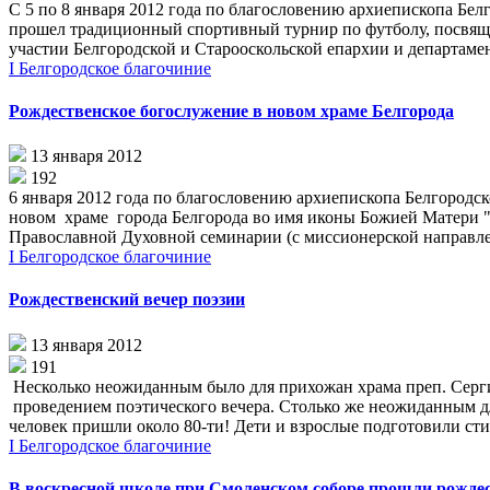
С 5 по 8 января 2012 года по благословению архиепископа Бе
прошел традиционный спортивный турнир по футболу, посвяще
участии Белгородской и Старооскольской епархии и департамен
I Белгородское благочиние
Рождественское богослужение в новом храме Белгорода
13 января 2012
192
6 января 2012 года по благословению архиепископа Белгородс
новом храме города Белгорода во имя иконы Божией Матери "П
Православной Духовной семинарии (с миссионерской направле
I Белгородское благочиние
Рождественский вечер поэзии
13 января 2012
191
Несколько неожиданным было для прихожан храма преп. Серги
проведением поэтического вечера. Столько же неожиданным дл
человек пришли около 80-ти! Дети и взрослые подготовили стихи 
I Белгородское благочиние
В воскресной школе при Смоленском соборе прошли рожде