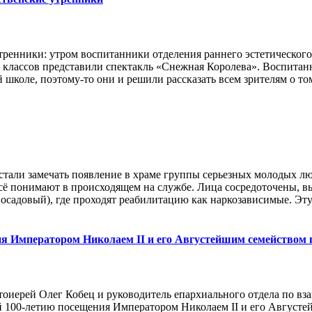
утренники: утром воспитанники отделения раннего эстетическог
х классов представили спектакль «Снежная Королева». Воспитан
коле, поэтому-то они и решили рассказать всем зрителям о том,
 стали замечать появление в храме группы серьезных молодых л
 всё понимают в происходящем на службе. Лица сосредоточены, 
садовый), где проходят реабилитацию как наркозависимые. Эту.
я Императором Николаем II и его Августейшим семейством г
ротоиерей Олег Кобец и руководитель епархиального отдела по
 100-летию посещения Императором Николаем II и его Августе