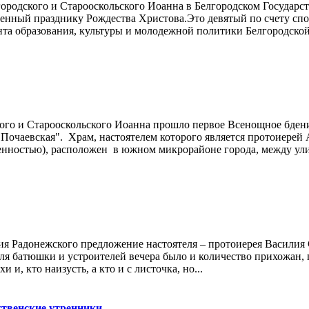
лгородского и Старооскольского Иоанна в Белгородском Государ
нный празднику Рождества Христова.Это девятый по счету спор
та образования, культуры и молодежной политики Белгородской 
кого и Старооскольского Иоанна прошло первое Всенощное бдени
очаевская". Храм, настоятелем которого является протоиерей 
нностью), расположен в южном микрорайоне города, между улиц
я Радонежского предложение настоятеля – протоиерея Василия 
я батюшки и устроителей вечера было и количество прихожан, 
и, кто наизусть, а кто и с листочка, но...
ственские утренники