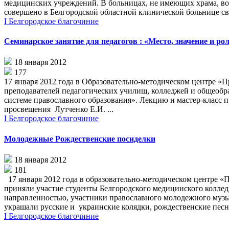
медицинских учреждений. В больницах, не имеющих храма, вод
совершено в Белгородской областной клинической больнице свя
I Белгородское благочиние
Семинарское занятие для педагогов : «Место, значение и ро
18 января 2012
177
17 января 2012 года в Образовательно-методическом центре «
преподавателей педагогических училищ, колледжей и общеобра
системе православного образования». Лекцию и мастер-класс
просвещения Лутченко Е.И. ...
I Белгородское благочиние
Молодежные Рождественские посиделки
18 января 2012
181
17 января 2012 года в образовательно-методическом центре 
приняли участие студенты Белгородского медицинского коллед
направленностью, участники православного молодежного муз
украшали русские и украинские колядки, рождественские песно
I Белгородское благочиние