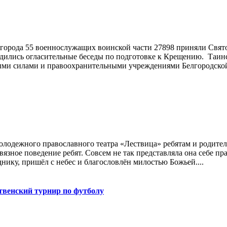
елгорода 55 военнослужащих воинской части 27898 приняли Свят
дились огласительные беседы по подготовке к Крещению. Таин
ными силами и правоохранительными учреждениями Белгородской
лодежного православного театра «Лествица» ребятам и родител
звязное поведение ребят. Совсем не так представляла она себе
нику, пришёл с небес и благословлён милостью Божьей....
твенский турнир по футболу