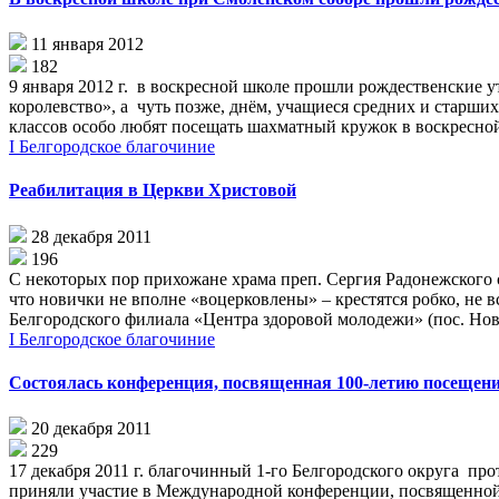
11 января 2012
182
9 января 2012 г. в воскресной школе прошли рождественские 
королевство», а чуть позже, днём, учащиеся средних и старши
классов особо любят посещать шахматный кружок в воскресной ш
I Белгородское благочиние
Реабилитация в Церкви Христовой
28 декабря 2011
196
С некоторых пор прихожане храма преп. Сергия Радонежского
что новички не вполне «воцерковлены» – крестятся робко, не
Белгородского филиала «Центра здоровой молодежи» (пос. Ново
I Белгородское благочиние
Состоялась конференция, посвященная 100-летию посещени
20 декабря 2011
229
17 декабря 2011 г. благочинный 1-го Белгородского округа п
приняли участие в Международной конференции, посвященной