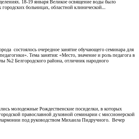
делениях. 18-19 января Великое освящение воды было
 городских больницах, областной клинической...
орода состоялось очередное занятие обучающего семинара для
агогики». Тема занятия: «Место, значение и роль педагога в
олы №2 Белгородского района, отличник народного
ялись молодежные Рождественские посиделки, в которых
лгородской православной духовной семинарии с миссионерской
филармонии под руководством Михаила Пидручного. Вечер