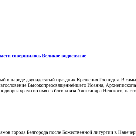
части совершилось Великое водосвятие
й в народе двунадесятый праздник Крещения Господня. В самый
благословение Высокопреосвященнейшего Иоанна, Архиепископа 
одворья храма во имя св.блгв.князя Александра Невского, насто
ов города Белгорода после Божественной литургии в Навечери