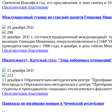
Святителя Иоасафа в год его прославления в лике святых и 31
I Белгородское благочиние
Международный турнир по стрельбе памяти Геннадия Миш
19 декабря 2011
200
16 декабря 2011 г. состоялся традиционный международный ту
милиции Геннадия Мишенина, оперуполномоченного СОБР УБО
проводятся ежегодно с 1996 года, в декабре, в день гибели Ми
I Белгородское благочиние
[Видеосюжет] - Круглый стол: "Тень добрачных отношений
15 декабря 2011
223
13 декабря в Образовательно-методическом центре "Преображе
Белгорода и Образовательно-методического центра "Преображен
студенты и преподаватели социально-теологического факультет
I Белгородское благочиние
Панихида по погибшим воинам в Чеченской республике