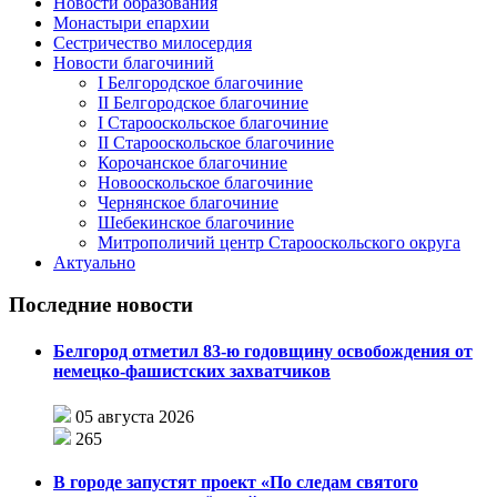
Новости образования
Монастыри епархии
Сестричество милосердия
Новости благочиний
I Белгородское благочиние
II Белгородское благочиние
I Старооскольское благочиние
II Старооскольское благочиние
Корочанское благочиние
Новооскольское благочиние
Чернянское благочиние
Шебекинское благочиние
Митрополичий центр Старооскольского округа
Актуально
Последние новости
Белгород отметил 83-ю годовщину освобождения от
немецко-фашистских захватчиков
05 августа 2026
265
В городе запустят проект «По следам святого