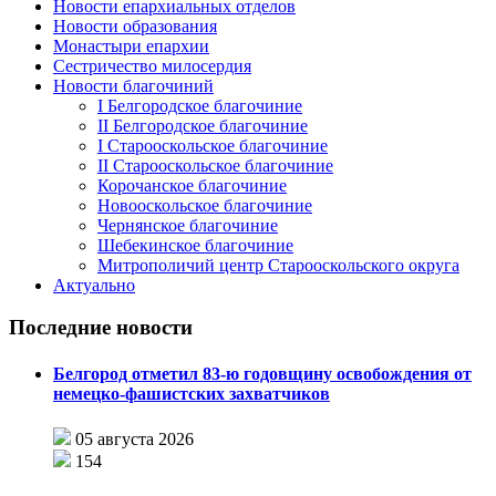
Новости епархиальных отделов
Новости образования
Монастыри епархии
Сестричество милосердия
Новости благочиний
I Белгородское благочиние
II Белгородское благочиние
I Старооскольское благочиние
II Старооскольское благочиние
Корочанское благочиние
Новооскольское благочиние
Чернянское благочиние
Шебекинское благочиние
Митрополичий центр Старооскольского округа
Актуально
Последние новости
Белгород отметил 83-ю годовщину освобождения от
немецко-фашистских захватчиков
05 августа 2026
154