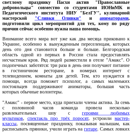
светлому празднику Пасхи актив "Православные
добровольцы" совместно со студентами ИОНиМК и
Педагогического института НИУ "БелГУ", кулинарной
мастерской
"Сливки Оливки"
и
аниматорами
,
подготовили цикл мероприятий для тех, кому по ряду
причин сейчас особенно нужна наша помощь.
Внимание всего мира вот уже как два месяца приковано к
Украине, особенно к вынужденным переселенцам, которых
день ото дня становится больше и больше. Белгородская
область одной из первых в России стала предоставлять
несчастным кров. Ряд людей разместили в отеле "Амакс". О
подопечных заботятся: три раза в день они получают питание
в гостиничном ресторане, в номерах интернет с
телевидением, комнаты для детей. Тем, кто нуждается в
помощи, всегда поможет психолог, а самых маленьких
постояльцев поддерживают аниматоры, большая часть
которых обычные волонтеры.
"Амакс" - первое место, куда приехали члены актива. За семь
с половиной часов команда провела несколько
развлекательных шоу с
героями любимых
мультиков
,
спектакль про трёх поросят
, устроили
мастер-
классы
, посвященные празднику, показывая малышам, как
расписывать пряники, учили играть на
гитаре
. Самых ловких