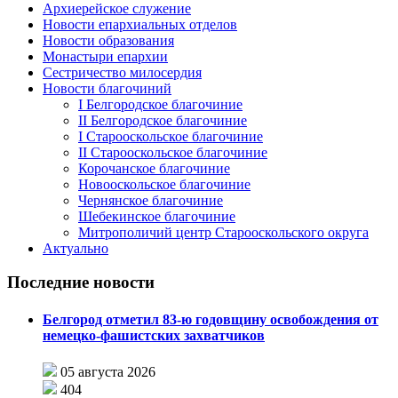
Архиерейское служение
Новости епархиальных отделов
Новости образования
Монастыри епархии
Сестричество милосердия
Новости благочиний
I Белгородское благочиние
II Белгородское благочиние
I Старооскольское благочиние
II Старооскольское благочиние
Корочанское благочиние
Новооскольское благочиние
Чернянское благочиние
Шебекинское благочиние
Митрополичий центр Старооскольского округа
Актуально
Последние новости
Белгород отметил 83-ю годовщину освобождения от
немецко-фашистских захватчиков
05 августа 2026
404