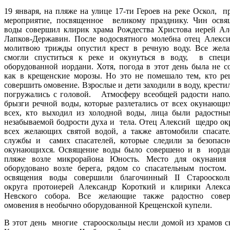
19 января, на пляже на улице 17-ти Героев на реке Оскол, 
мероприятие, посвященное великому празднику. Чин освя
воды совершил клирик храма Рождества Христова иерей Ал
Лапков-Державин. После водосвятного молебна отец Алек
молитвою трижды опустил крест в речную воду. Все жел
смогли спуститься к реке и окунуться в воду, в специ
оборудованной иордани. Хотя, погода в этот день была не с
как в крещенские морозы. Но это не помешало тем, кто ре
совершить омовение. Взрослые и дети заходили в воду, крести
погружались с головой. Атмосферу всеобщей радости напо
брызги речной воды, которые разлетались от всех окунающи
всех, кто выходил из холодной воды, лица были радостны
незабываемой бодрости духа и тела. Отец Алексий щедро ок
всех желающих святой водой, а также автомобили спасате
службы и самих спасателей, которые следили за безопасн
окунающихся. Освящение воды было совершено и в иорда
пляже возле микрорайона Юность. Место для окунания
оборудовано возле берега, рядом со спасательным постом
освящения воды совершили благочинный II Староосколь
округа протоиерей Александр Короткий и клирики Алекса
Невского собора. Все желающие также радостно сове
омовения в необычно оборудованной Крещенской купели.
В этот день многие старооскольцы несли домой из храмов с