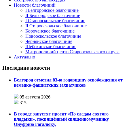
Новости благочиний
I Белгородское благочиние
II Белгородское благочиние
I Старооскольское благочиние
II Старооскольское благочиние
Корочанское благочиние
Новооскольское благочиние
Чернянское благочиние
Шебекинское благочиние
Митрополичий центр Старооскольского округа
Актуально
Последние новости
Белгород отметил 83-ю годовщину освобождения от
немецко-фашистских захватчиков
05 августа 2026
315
В городе запустят проект «По следам святого
владыки», посвящённый священномученику
Онуфрию Гагалюку.