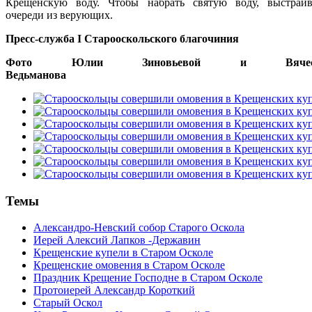
Крещенскую воду. Чтобы набрать святую воду, выстраив
очереди из верующих.
Пресс-служба I Старооскольского благочиния
Фото Юлии Зиновьевой и Вячесл
Ведьманов
Темы
Александро-Невский собор Старого Оскола
Иерей Алексий Лапков -Державин
Крещенские купели в Старом Осколе
Крещенские омовения в Старом Осколе
Праздник Крещение Господне в Старом Осколе
Протоиерей Александр Короткий
Старый Оскол