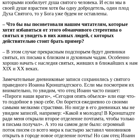
которыми изобилует душа святого человека. И если мы в
своей душе взрастим хотя бы одну добродетель, один плод
Духа Святого, то у Бога уже будем не оставлены.
– Что бы вы посоветовали нашим читателям, которые
хотят избавиться от этого обманчивого стереотипа о
святых и увидеть в них живых людей, с которых
действительно стоит брать пример?
– В этом случае прекрасным подспорьем будут дневники
святых, их письма к близким и духовным чадам. Особенно
хорошо начать с наследия святых, живших в ближайших к нам
XIX и XX веках.
Замечательные дневниковые записи сохранились у святого
праведного Иоанна Кронштадтского. Если мы посмотрим их
внимательно, то увидим, что отец Иоанн часто пишет:
«Пироги наши враги», «Сегодня опять объелся» или еще что-
то подобное в укор себе. Он борется ежедневно со своими
самыми мелкими страстями. Но нигде в его дневниках мы не
увидим записей, например: «Какой я молодец! В Кронштадте
ради меня открыли второе отделение почтамта, чтобы только
я письма получал». А это на самом деле было: огромный
поток писем со всего мира к пастырю заставил чиновников
открыть в городе новое отделение почты! Но сам отец Иоанн