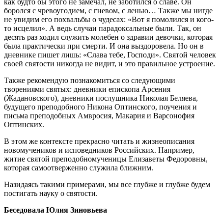
как будто бы этого не замечал, не заботился о славе. Он
боролся с чревоугодием, с гневом, с ленью… Также мы нигде
не увидим его похвальбы о чудесах: «Вот я помолился и кого-
то исцелил». А ведь случаи парадоксальные были. Так, он
десять раз ходил служить молебен о здравии девочки, которая
была практически при смерти. И она выздоровела. Но он в
дневнике пишет лишь: «Слава тебе, Господи». Святой человек
своей святости никогда не видит, и это правильное устроение.
Также рекомендую познакомиться со следующими
творениями святых: дневники епископа Арсения
(Жадановского), дневники послушника Николая Беляева,
будущего преподобного Никона Оптинского, поучения и
письма преподобных Амвросия, Макария и Варсонофия
Оптинских.
В этом же контексте прекрасно читать и жизнеописания
новомучеников и исповедников Российских. Например,
житие святой преподобномученицы Елизаветы Федоровны,
которая самоотверженно служила ближним.
Назидаясь такими примерами, мы все глубже и глубже будем
постигать науку о святости.
Беседовала Юлия Зиновьева