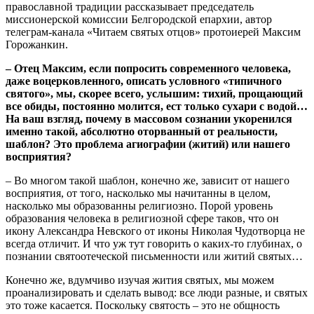
православной традиции рассказывает председатель
миссионерской комиссии Белгородской епархии, автор
телеграм-канала «Читаем святых отцов» протоиерей Максим
Горожанкин.
– Отец Максим, если попросить современного человека,
даже воцерковленного, описать условного «типичного
святого», мы, скорее всего, услышим: тихий, прощающий
все обиды, постоянно молится, ест только сухари с водой…
На ваш взгляд, почему в массовом сознании укоренился
именно такой, абсолютно оторванный от реальности,
шаблон? Это проблема агиографии (житий) или нашего
восприятия?
– Во многом такой шаблон, конечно же, зависит от нашего
восприятия, от того, насколько мы начитанны в целом,
насколько мы образованны религиозно. Порой уровень
образования человека в религиозной сфере таков, что он
икону Александра Невского от иконы Николая Чудотворца не
всегда отличит. И что уж тут говорить о каких-то глубинах, о
познании святоотеческой письменности или житий святых…
Конечно же, вдумчиво изучая жития святых, мы можем
проанализировать и сделать вывод: все люди разные, и святых
это тоже касается. Поскольку святость – это не общность