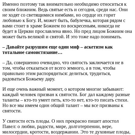
Именно поэтому так внимательно необходимо относиться к
своим ближним. Ведь святые есть и сегодня, среди нас. Они
не ходят со светящимися нимбами, но сердце их горит
любовью к Богу. И, может быть, бабулечка, которая рядом с
вами стоит в храме Божием по воскресеньям, никогда не
будет в Церкви прославлена явно. Но пред лицом Божиим она
может быть великой и святой. И это тоже надо понимать.
– Давайте разрушим еще один миф – аскетизм как
тотальное самоистязание…
– Да, совершенно очевидно, что святость заключается не в
том, чтобы отказаться от всего земного, а в том, чтобы
правильно этим распорядиться: делиться, трудиться,
радоваться Божьему дару.
И еще очень важный момент, о котором многие забывают:
каждый человек призван к святости. Бог дал каждому разные
таланты – кто-то умеет петь, кто-то нет, кто-то писать стихи.
Но все мы имеем один общий талант – мы все призваны к
святости.
У святости есть плоды. О них прекрасно пишет апостол
Павел: о любви, радости, мире, долготерпении, вере,
милосердии, кротости, воздержании. Это те духовные плоды,