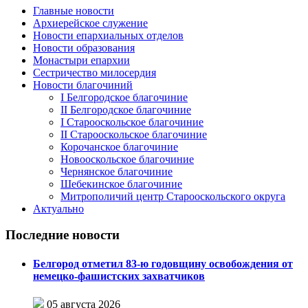
Главные новости
Архиерейское служение
Новости епархиальных отделов
Новости образования
Монастыри епархии
Сестричество милосердия
Новости благочиний
I Белгородское благочиние
II Белгородское благочиние
I Старооскольское благочиние
II Старооскольское благочиние
Корочанское благочиние
Новооскольское благочиние
Чернянское благочиние
Шебекинское благочиние
Митрополичий центр Старооскольского округа
Актуально
Последние новости
Белгород отметил 83-ю годовщину освобождения от
немецко-фашистских захватчиков
05 августа 2026