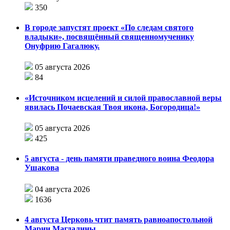
350
В городе запустят проект «По следам святого
владыки», посвящённый священномученику
Онуфрию Гагалюку.
05 августа 2026
84
«Источником исцелений и силой православной веры
явилась Почаевская Твоя икона, Богородица!»
05 августа 2026
425
5 августа - день памяти праведного воина Феодора
Ушакова
04 августа 2026
1636
4 августа Церковь чтит память равноапостольной
Марии Магдалины