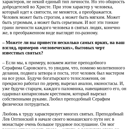
характеров, не некий единый тип личности. Но это общность
добродетелей во Христе. При этом характер у человека,
который идет к святости, не меняется, а преображается.
Человек может быть строгим, а может быть мягким. Может
быть угрюмым, а может быть серьезным. И вот эти тонкие
грани личности каждого человека в святых людях, конечно
же, в преображенном виде выглядят по-разному.
– Можете ли вы привести несколько самых ярких, на ваш
взгляд, примеров «человеческих», бытовых черт
известных святых?
– Если мы, к примеру, возьмем житие преподобного
Серафима Саровского, то увидим, что, помимо молитвенного
делания, подвига затвора и поста, этот человек был мастером
на все руки. Будучи богатырского телосложения, он
прекрасно работал по дереву, вырезал аналои, иконостасы. И,
уже будучи старцем, каждого паломника, навещавшего его, он
одаривал кипарисовым крестиком, который вырезал
собственными руками. Любил преподобный Серафим
физически потрудиться.
Любовь к труду характеризует многих святых. Преподобный
Лев Оптинский в начале своего монашеского пути нес в
монастыре очень большое трудовое послушание. Он мог