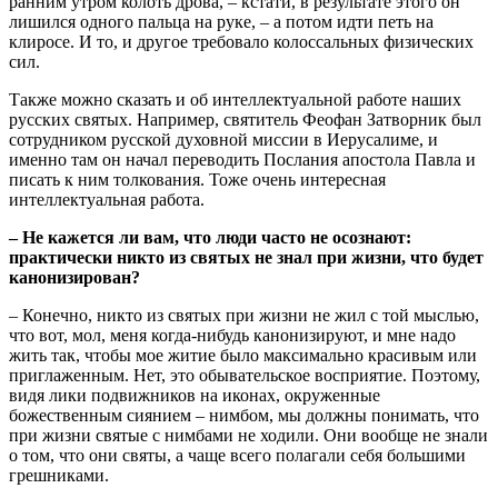
ранним утром колоть дрова, – кстати, в результате этого он
лишился одного пальца на руке, – а потом идти петь на
клиросе. И то, и другое требовало колоссальных физических
сил.
Также можно сказать и об интеллектуальной работе наших
русских святых. Например, святитель Феофан Затворник был
сотрудником русской духовной миссии в Иерусалиме, и
именно там он начал переводить Послания апостола Павла и
писать к ним толкования. Тоже очень интересная
интеллектуальная работа.
– Не кажется ли вам, что люди часто не осознают:
практически никто из святых не знал при жизни, что будет
канонизирован?
– Конечно, никто из святых при жизни не жил с той мыслью,
что вот, мол, меня когда-нибудь канонизируют, и мне надо
жить так, чтобы мое житие было максимально красивым или
приглаженным. Нет, это обывательское восприятие. Поэтому,
видя лики подвижников на иконах, окруженные
божественным сиянием – нимбом, мы должны понимать, что
при жизни святые с нимбами не ходили. Они вообще не знали
о том, что они святы, а чаще всего полагали себя большими
грешниками.