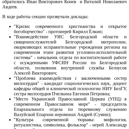
обратились Иван Викторович Конев и Виталий Николаевич
Авдеев.
В ходе работы секции прозвучали доклады:
"Кризис современного христианства и открытое
богоборчество" - протоиерей Кирилл Ёлкин;
"Взаимодействие УИС Белгородской области и
священнослужителей Белгородской митрополии,
окормляющих исправительные учреждения региона на
современном этапе развития уголовно-исполительной
системы" - начальник отдела по воспитательной работе
с осужденными УФСИН России по Белгородской
области, полковник внутренней службы Белоусов
Алексей Викторович;
"Проблема взаимодействия с заключенными сестер
милосердия" - кандидат социологических наук, доцент
кафедры общей и клинической психологии НИУ БелГУ,
сестра милосердия Пчелкина Евгения Петровна;
"Место Украинской Православной Церкви (УПЦ) в
современном Православном мире" - председатель
Епархиального отдела по тюремному служению
Валуйской Епархии иеромонах Андрей (Сумин);
"Культура современной тюрьмы: мифология,
ритуалистика, символика, фольклор" - иерей Александр