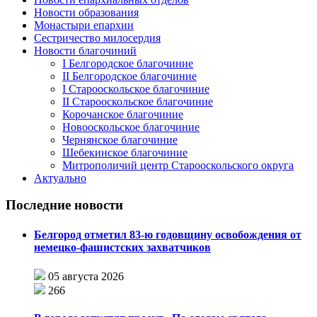
Новости образования
Монастыри епархии
Сестричество милосердия
Новости благочиний
I Белгородское благочиние
II Белгородское благочиние
I Старооскольское благочиние
II Старооскольское благочиние
Корочанское благочиние
Новооскольское благочиние
Чернянское благочиние
Шебекинское благочиние
Митрополичий центр Старооскольского округа
Актуально
Последние новости
Белгород отметил 83-ю годовщину освобождения от
немецко-фашистских захватчиков
05 августа 2026
266