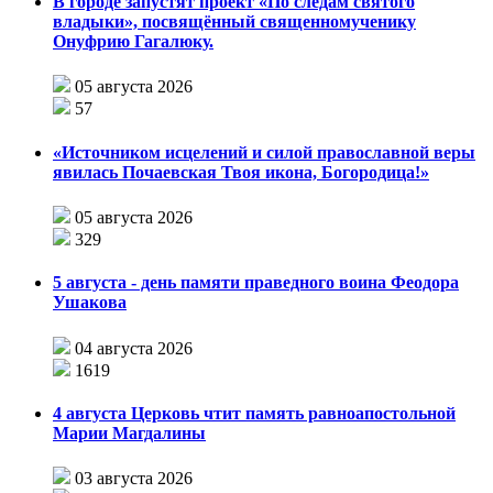
В городе запустят проект «По следам святого
владыки», посвящённый священномученику
Онуфрию Гагалюку.
05 августа 2026
57
«Источником исцелений и силой православной веры
явилась Почаевская Твоя икона, Богородица!»
05 августа 2026
329
5 августа - день памяти праведного воина Феодора
Ушакова
04 августа 2026
1619
4 августа Церковь чтит память равноапостольной
Марии Магдалины
03 августа 2026