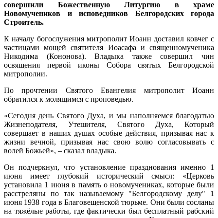
совершили Божественную
Литургию
в храме
Новомучеников и исповедников Белгородских города
Строитель.
К началу богослужения митрополит Иоанн доставил ковчег с
частицами мощей святителя Иоасафа и священномученика
Никодима (Кононова). Владыка также совершил чин
освящения первой иконы Собора святых Белгородской
митрополии.
По прочтении Святого Евангелия митрополит Иоанн
обратился к молящимся с проповедью.
«Сегодня день Святого Духа, и мы наполняемся благодатью
Жизнеподателя, Утешителя, Святого Духа, Который
совершает в наших душах особые действия, призывая нас к
жизни вечной, призывая нас свою волю согласовывать с
волей Божьей», – сказал владыка.
Он подчеркнул, что установление празднования именно 1
июня имеет глубокий исторический смысл: «Церковь
установила 1 июня в память о новомучениках, которые были
расстреляны по так называемому "Белгородскому делу" 1
июня 1938 года в Благовещенской тюрьме. Они были сосланы
на тяжёлые работы, где фактически был бесплатный рабский