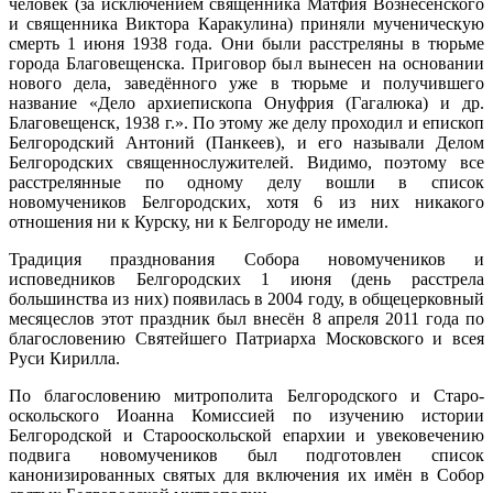
человек (за исключением священника Матфия Вознесенского
и священника Виктора Каракулина) приняли мученическую
смерть 1 июня 1938 года. Они были расстреляны в тюрьме
города Благовещенска. Приговор был вынесен на основании
нового дела, заведённого уже в тюрьме и получившего
название «Дело архиепископа Онуфрия (Гагалюка) и др.
Благовещенск, 1938 г.»
.
По этому же делу проходил и епископ
Белгородский Антоний (Панкеев)
,
и его называли Делом
Белгородских священнослужителей. Видимо, поэтому все
расстрелянные по одному делу вошли в список
новомучеников Белгородских, хотя 6 из них никакого
отношения ни к Курску, ни к Белгороду не имели.
Традиция празднования Собора новомучеников и
исповедников Белгородских 1 июня (день расстрела
большинства из них) появилась в 2004 году, в общецерковный
месяцеслов этот праздник был внесён 8 апреля 2011 года по
благословению Святейшего Патриарха Московского и всея
Руси Кирилла.
По благословению митрополита Белгородского и Старо­
оскольского Иоанна Комиссией по изучению истории
Белгородской и Старооскольской епархии и увековечению
подвига новомучеников был подготовлен список
канонизированных святых для включения их имён в Собор