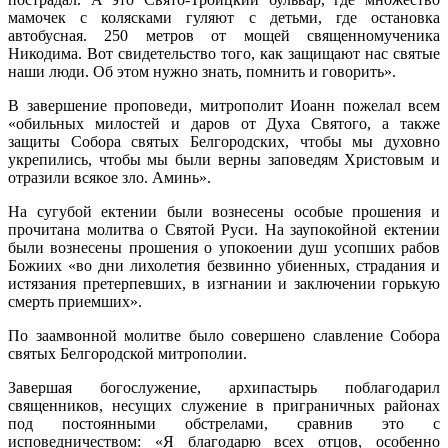
мамочек с колясками гуляют с детьми, где остановка
автобусная. 250 метров от мощей священномученика
Никодима. Вот свидетельство того, как защищают нас святые
наши люди. Об этом нужно знать, помнить и говорить».
В завершение проповеди, митрополит Иоанн пожелал всем
«обильных милостей и даров от Духа Святого, а также
защиты Собора святых Белгородских, чтобы мы духовно
укрепились, чтобы мы были верны заповедям Христовым и
отразили всякое зло. Аминь».
На сугубой ектении были вознесены особые прошения и
прочитана молитва о Святой Руси. На заупокойной ектении
были вознесены прошения о упокоении душ усопших рабов
Божиих «во дни лихолетия безвинно убиенных, страдания и
истязания претерпевших, в изгнании и заключении горькую
смерть приемших».
По заамвонной молитве было совершено славление Собора
святых Белгородской митрополии.
Завершая богослужение
,
архипастырь поблагодарил
священников, несущих служение в приграничных районах
под постоянными обстрелами, сравнив это с
исповедничеством: «Я благодарю всех отцов, особенно