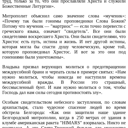
труд, только за то, что они прославляли Христа и служили
Божественные
Литургии
».
Митрополит объяснил само значение слова «мученик»:
«Почему так были гонимы проповедники Слова Божия?
Потому что мученик
—
"мартриос"
—
если точно перевести с
греческого языка, означает "свидетель". Все они были
свидетелями воскресшего Христа. Они были свидетелями, что
Христос есть путь, истина и жизнь. И нет другой истины,
которая могла бы спасти душу человеческую, кроме той,
которую проповедовал Христос. И вот за это они под
гонениями были уничтожены».
Владыка призвал верующих молиться о предотвращении
междоусобной брани и черпать силы в примере святых: «Нам
нужно молиться, чтобы никогда не наступили времена
междоусобной вражды. В России это страшный,
бессмысленный бунт. И нам нужно молиться о том, чтобы
Господь дал нам силы сегодня противостоять злу».
Особым свидетельством небесного заступления, по словам
архипастыря, стало чудесное спасение людей во время
обстрела Белгорода: «Как они защитили наше здание
Белгородской митрополии, когда в 250 метрах от здания в
клумбе американская ракета "HIMARS" взорвалась. Никто не
пострадал. А это Свято-Троицкий бульвар, где множество