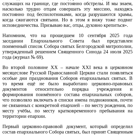
служащих на границе, где постоянно обстрелы. И мы знаем,
насколько трудно отцам совершать эту миссию, находясь
постоянно под беспилотниками, когда разрушаются храмы,
когда сжигаются святыни. Но в этом я вижу тоже подвиг
исповедничества. Призываю вас, отцы, духовно крепиться».
Напомним, что на прошедшем 10 сентября 2025 года
заседании Епархиального Совета был представлен
поименный
список
Собора
святых Белгородской митрополии,
утвержденный решением Священного Синода 24 июля 2025
года (журнал № 69).
Во второй половине ХХ – начале ХХI века в церковном
месяцеслове Русской Православной Церкви стали появляться
особые дни празднования Соборов епархиальных святых. В
то время ещё не было выработано церковно-правовых
документов относительно порядка учреждения и
формирования поимённого состава епархиальных соборов,
что позволяло включать в списки имена подвижников, почти
не связанных с конкретной епархией – по месту рождения, по
месту учёбы, по месту кратковременного пребывания на
территории епархии.
Первый церковно-правовой документ, который определил
состав епархиального Собора святых, был принят Священным