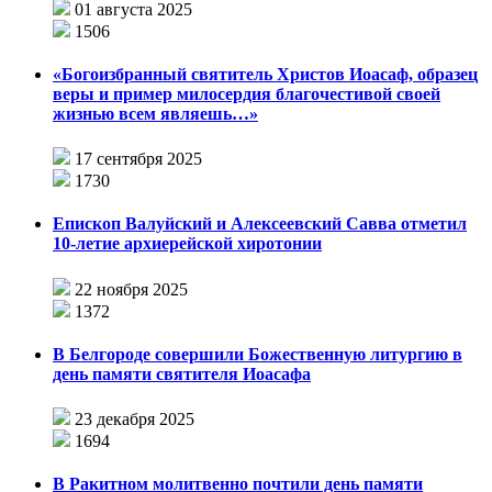
01 августа 2025
1506
«Богоизбранный святитель Христов Иоасаф, образец
веры и пример милосердия благочестивой своей
жизнью всем являешь…»
17 сентября 2025
1730
Епископ Валуйский и Алексеевский Савва отметил
10-летие архиерейской хиротонии
22 ноября 2025
1372
В Белгороде совершили Божественную литургию в
день памяти святителя Иоасафа
23 декабря 2025
1694
В Ракитном молитвенно почтили день памяти