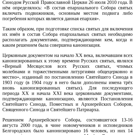
Синодом Русской Православной Церкви 26 июля 2010 года. В
нём определялось: «
В
состав епархиального Собора святых
включать подвижников, основным местом подвига либо
погребения которых является данная епархия».
Таким образом, при подготовке списка святых для включения
их имён в состав Собора епархиальных святых необходимо
располагать документами, подтверждающими кем, когда и
каким решением была совершена канонизация.
Церковным документом на начало ХХ века, включавшим всех
канонизированных к этому времени Русских святых, являлся
«Верный Месяцеслов всех Русских святых, чтимых
молебнами и торжественными литургиями общецерковно и
местно», изданный по постановлению Святейшего Синода в
1903 году (в 1904 году в него были дополнены имена трёх
вновь канонизированных святых). Для последующего
периода ХХ и начала ХХI века церковными документами,
подтверждающими канонизацию, являются Постановления
Святейшего Синода, Поместных и Архиерейских Соборов,
Священного Синода и Святейшего Патриарха.
Решением Архиерейского Собора, состоявшегося 13-16
августа 2000 года, в чине новомучеников и исповедников
Белгородских было канонизировано 16 человек, из них 14