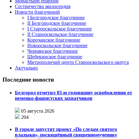
Монастыри епархии
Сестричество милосердия
Новости благочиний
I Белгородское благочиние
II Белгородское благочиние
I Старооскольское благочиние
II Старооскольское благочиние
Корочанское благочиние
Новооскольское благочиние
Чернянское благочиние
Шебекинское благочиние
Митрополичий центр Старооскольского округа
Актуально
Последние новости
Белгород отметил 83-ю годовщину освобождения от
немецко-фашистских захватчиков
05 августа 2026
204
В городе запустят проект «По следам святого
владыки», посвящённый священномученику