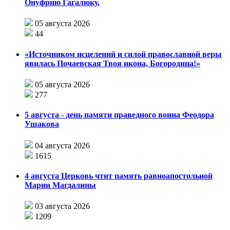
Онуфрию Гагалюку.
05 августа 2026
44
«Источником исцелений и силой православной веры
явилась Почаевская Твоя икона, Богородица!»
05 августа 2026
277
5 августа - день памяти праведного воина Феодора
Ушакова
04 августа 2026
1615
4 августа Церковь чтит память равноапостольной
Марии Магдалины
03 августа 2026
1209