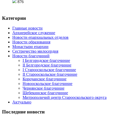
876
Категории
Главные новости
Архиерейское служение
Новости епархиальных отделов
Новости образования
Монастыри епархии
Сестричество милосердия
Новости благочиний
I Белгородское благочиние
II Белгородское благочиние
I Старооскольское благочиние
II Старооскольское благочиние
Корочанское благочиние
Новооскольское благочиние
Чернянское благочиние
Шебекинское благочиние
Митрополичий центр Старооскольского округа
Актуально
Последние новости