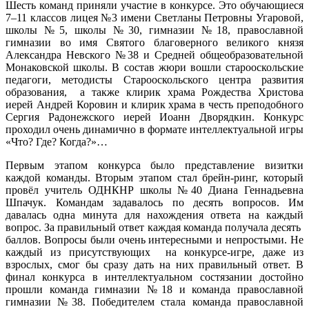
Шесть команд приняли участие в конкурсе. Это обучающиеся
7–11 классов лицея №3 имени Светланы Петровны Угаровой,
школы №5, школы №30, гимназии №18, православной
гимназии во имя Святого благоверного великого князя
Александра Невского №38 и Средней общеобразовательной
Монаковской школы. В состав жюри вошли старооскольские
педагоги, методисты Старооскольского центра развития
образования, а также клирик храма Рождества Христова
иерей Андрей Коровин и клирик храма в честь преподобного
Сергия Радонежского иерей Иоанн Дворядкин. Конкурс
проходил очень динамично в формате интеллектуальной игры
«Что? Где? Когда?»…
Первым этапом конкурса было представление визитки
каждой команды. Вторым этапом стал брейн-ринг, который
провёл учитель ОДНКНР школы №40 Диана Геннадьевна
Шпачук. Командам задавалось по десять вопросов. Им
давалась одна минута для нахождения ответа на каждый
вопрос. За правильный ответ каждая команда получала десять
баллов. Вопросы были очень интересными и непростыми. Не
каждый из присутствующих на конкурсе-игре, даже из
взрослых, смог бы сразу дать на них правильный ответ. В
финал конкурса в интеллектуальном состязании достойно
прошли команда гимназии №18 и команда православной
гимназии №38. Победителем стала команда православной