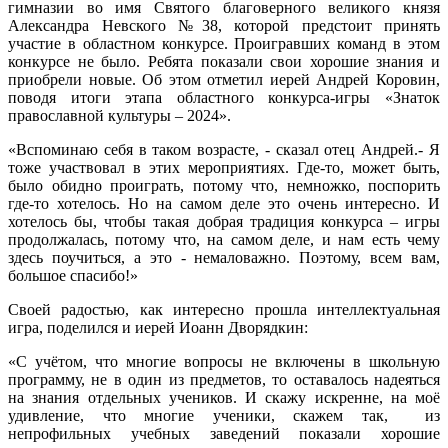
гимназии во имя Святого благоверного великого князя
Александра Невского №38, которой предстоит принять
участие в областном конкурсе. Проигравших команд в этом
конкурсе не было. Ребята показали свои хорошие знания и
приобрели новые. Об этом отметил иерей Андрей Коровин,
поводя итоги этапа областного конкурса-игры «Знаток
православной культуры – 2024».
«Вспоминаю себя в таком возрасте, - сказал отец Андрей.- Я
тоже участвовал в этих мероприятиях. Где-то, может быть,
было обидно проиграть, потому что, немножко, поспорить
где-то хотелось. Но на самом деле это очень интересно. И
хотелось бы, чтобы такая добрая традиция конкурса – игры
продолжалась, потому что, на самом деле, и нам есть чему
здесь поучиться, а это - немаловажно. Поэтому, всем вам,
большое спасибо!»
Своей радостью, как интересно прошла интеллектуальная
игра, поделился и иерей Иоанн Дворядкин:
«С учётом, что многие вопросы не включены в школьную
программу, не в один из предметов, то оставалось надеяться
на знания отдельных учеников. И скажу искренне, на моё
удивление, что многие ученики, скажем так, из
непрофильных учебных заведений показали хорошие