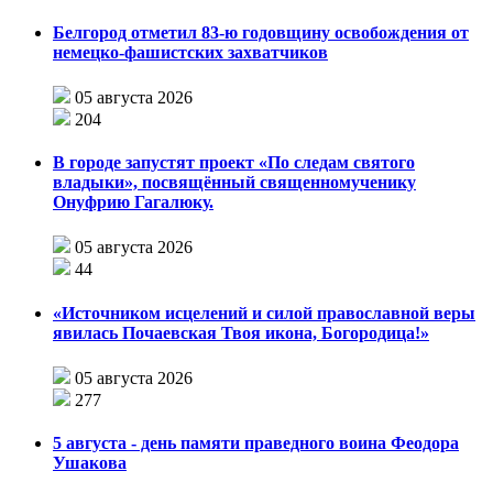
Белгород отметил 83-ю годовщину освобождения от
немецко-фашистских захватчиков
05 августа 2026
204
В городе запустят проект «По следам святого
владыки», посвящённый священномученику
Онуфрию Гагалюку.
05 августа 2026
44
«Источником исцелений и силой православной веры
явилась Почаевская Твоя икона, Богородица!»
05 августа 2026
277
5 августа - день памяти праведного воина Феодора
Ушакова