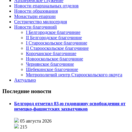
Архиерейское служение
Новости епархиальных отделов
Новости образования
Монастыри епархии
Сестричество милосердия
Новости благочиний
I Белгородское благочиние
II Белгородское благочиние
I Старооскольское благочиние
II Старооскольское благочиние
Корочанское благочиние
Новооскольское благочиние
Чернянское благочиние
Шебекинское благочиние
Митрополичий центр Старооскольского округа
Актуально
Последние новости
Белгород отметил 83-ю годовщину освобождения от
немецко-фашистских захватчиков
05 августа 2026
215