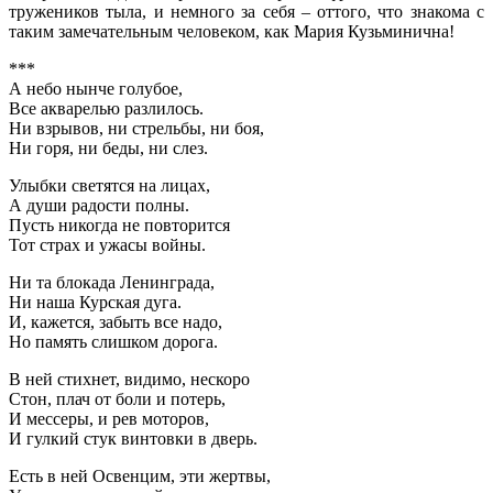
тружеников тыла, и немного за себя – оттого, что знакома с
таким замечательным человеком, как Мария Кузьминична!
***
А небо нынче голубое,
Все акварелью разлилось.
Ни взрывов, ни стрельбы, ни боя,
Ни горя, ни беды, ни слез.
Улыбки светятся на лицах,
А души радости полны.
Пусть никогда не повторится
Тот страх и ужасы войны.
Ни та блокада Ленинграда,
Ни наша Курская дуга.
И, кажется, забыть все надо,
Но память слишком дорога.
В ней стихнет, видимо, нескоро
Стон, плач от боли и потерь,
И мессеры, и рев моторов,
И гулкий стук винтовки в дверь.
Есть в ней Освенцим, эти жертвы,