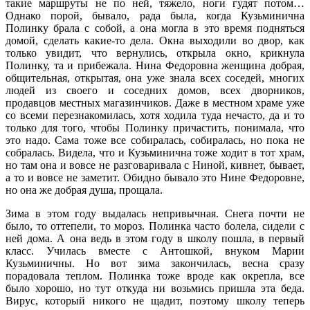
такие маршруты не по ней, тяжело, ноги гудят потом…
Однако порой, бывало, рада была, когда Кузьминична
Полинку брала с собой, а она могла в это время подняться
домой, сделать какие-то дела. Окна выходили во двор, как
только увидит, что вернулись, открыла окно, крикнула
Полинку, та и прибежала. Нина Федоровна женщина добрая,
общительная, открытая, она уже знала всех соседей, многих
людей из своего и соседних домов, всех дворников,
продавцов местных магазинчиков. Даже в местном храме уже
со всеми перезнакомилась, хотя ходила туда нечасто, да и то
только для того, чтобы Полинку причастить, понимала, что
это надо. Сама тоже все собиралась, собиралась, но пока не
собралась. Видела, что и Кузьминична тоже ходит в тот храм,
но там она и вовсе не разговаривала с Ниной, кивнет, бывает,
а то и вовсе не заметит. Обидно бывало это Нине Федоровне,
но она же добрая душа, прощала.
Зима в этом году выдалась непривычная. Снега почти не
было, то оттепели, то мороз. Полинка часто болела, сидели с
ней дома. А она ведь в этом году в школу пошла, в первый
класс. Училась вместе с Антошкой, внуком Марии
Кузьминичны. Но вот зима закончилась, весна сразу
порадовала теплом. Полинка тоже вроде как окрепла, все
было хорошо, но тут откуда ни возьмись пришла эта беда.
Вирус, который никого не щадит, поэтому школу теперь