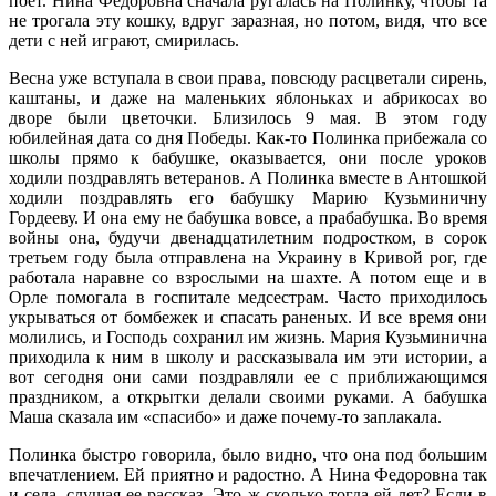
поет. Нина Федоровна сначала ругалась на Полинку, чтобы та
не трогала эту кошку, вдруг заразная, но потом, видя, что все
дети с ней играют, смирилась.
Весна уже вступала в свои права, повсюду расцветали сирень,
каштаны, и даже на маленьких яблоньках и абрикосах во
дворе были цветочки. Близилось 9 мая. В этом году
юбилейная дата со дня Победы. Как-то Полинка прибежала со
школы прямо к бабушке, оказывается, они после уроков
ходили поздравлять ветеранов. А Полинка вместе в Антошкой
ходили поздравлять его бабушку Марию Кузьминичну
Гордееву. И она ему не бабушка вовсе, а прабабушка. Во время
войны она, будучи двенадцатилетним подростком, в сорок
третьем году была отправлена на Украину в Кривой рог, где
работала наравне со взрослыми на шахте. А потом еще и в
Орле помогала в госпитале медсестрам. Часто приходилось
укрываться от бомбежек и спасать раненых. И все время они
молились, и Господь сохранил им жизнь. Мария Кузьминична
приходила к ним в школу и рассказывала им эти истории, а
вот сегодня они сами поздравляли ее с приближающимся
праздником, а открытки делали своими руками. А бабушка
Маша сказала им «спасибо» и даже почему-то заплакала.
Полинка быстро говорила, было видно, что она под большим
впечатлением. Ей приятно и радостно. А Нина Федоровна так
и села, слушая ее рассказ. Это ж сколько тогда ей лет? Если в