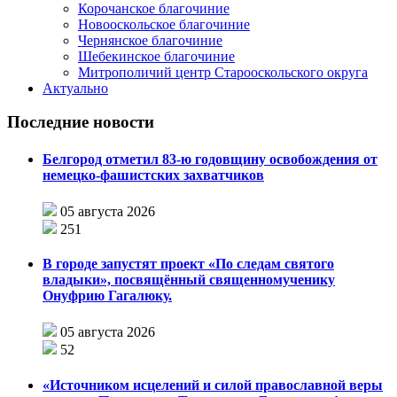
Корочанское благочиние
Новооскольское благочиние
Чернянское благочиние
Шебекинское благочиние
Митрополичий центр Старооскольского округа
Актуально
Последние новости
Белгород отметил 83-ю годовщину освобождения от
немецко-фашистских захватчиков
05 августа 2026
251
В городе запустят проект «По следам святого
владыки», посвящённый священномученику
Онуфрию Гагалюку.
05 августа 2026
52
«Источником исцелений и силой православной веры