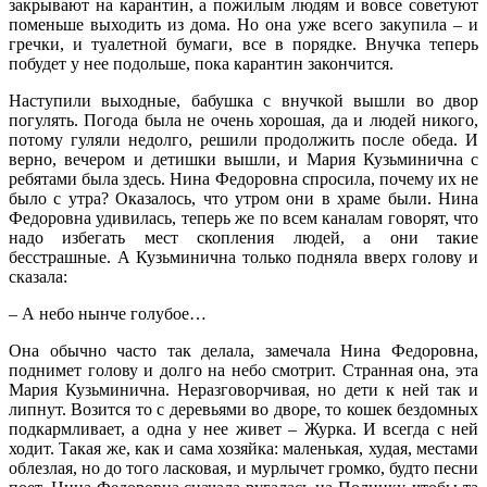
закрывают на карантин, а пожилым людям и вовсе советуют
поменьше выходить из дома. Но она уже всего закупила – и
гречки, и туалетной бумаги, все в порядке. Внучка теперь
побудет у нее подольше, пока карантин закончится.
Наступили выходные, бабушка с внучкой вышли во двор
погулять. Погода была не очень хорошая, да и людей никого,
потому гуляли недолго, решили продолжить после обеда. И
верно, вечером и детишки вышли, и Мария Кузьминична с
ребятами была здесь. Нина Федоровна спросила, почему их не
было с утра? Оказалось, что утром они в храме были. Нина
Федоровна удивилась, теперь же по всем каналам говорят, что
надо избегать мест скопления людей, а они такие
бесстрашные. А Кузьминична только подняла вверх голову и
сказала:
– А небо нынче голубое…
Она обычно часто так делала, замечала Нина Федоровна,
поднимет голову и долго на небо смотрит. Странная она, эта
Мария Кузьминична. Неразговорчивая, но дети к ней так и
липнут. Возится то с деревьями во дворе, то кошек бездомных
подкармливает, а одна у нее живет – Журка. И всегда с ней
ходит. Такая же, как и сама хозяйка: маленькая, худая, местами
облезлая, но до того ласковая, и мурлычет громко, будто песни