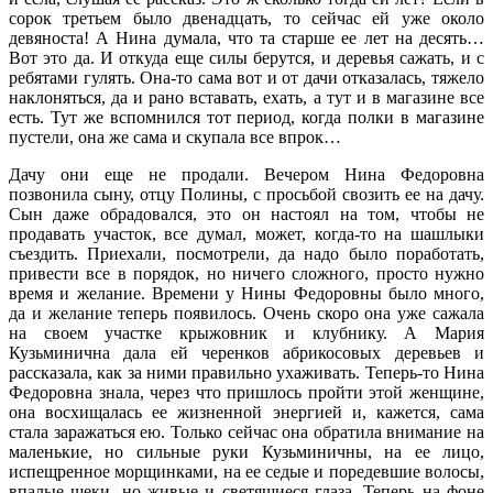
сорок третьем было двенадцать, то сейчас ей уже около
девяноста! А Нина думала, что та старше ее лет на десять…
Вот это да. И откуда еще силы берутся, и деревья сажать, и с
ребятами гулять. Она-то сама вот и от дачи отказалась, тяжело
наклоняться, да и рано вставать, ехать, а тут и в магазине все
есть. Тут же вспомнился тот период, когда полки в магазине
пустели, она же сама и скупала все впрок…
Дачу они еще не продали. Вечером Нина Федоровна
позвонила сыну, отцу Полины, с просьбой свозить ее на дачу.
Сын даже обрадовался, это он настоял на том, чтобы не
продавать участок, все думал, может, когда-то на шашлыки
съездить. Приехали, посмотрели, да надо было поработать,
привести все в порядок, но ничего сложного, просто нужно
время и желание. Времени у Нины Федоровны было много,
да и желание теперь появилось. Очень скоро она уже сажала
на своем участке крыжовник и клубнику. А Мария
Кузьминична дала ей черенков абрикосовых деревьев и
рассказала, как за ними правильно ухаживать. Теперь-то Нина
Федоровна знала, через что пришлось пройти этой женщине,
она восхищалась ее жизненной энергией и, кажется, сама
стала заражаться ею. Только сейчас она обратила внимание на
маленькие, но сильные руки Кузьминичны, на ее лицо,
испещренное морщинками, на ее седые и поредевшие волосы,
впалые щеки, но живые и светящиеся глаза. Теперь на фоне