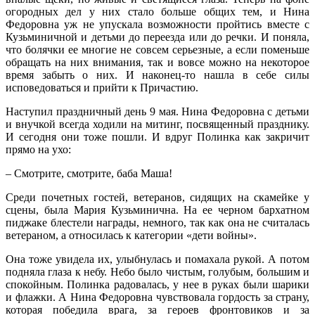
огородных дел у них стало больше общих тем, и Нина
Федоровна уж не упускала возможности пройтись вместе с
Кузьминичной и детьми до переезда или до речки. И поняла,
что болячки ее многие не совсем серьезные, а если поменьше
обращать на них внимания, так и вовсе можно на некоторое
время забыть о них. И наконец-то нашла в себе силы
исповедоваться и прийти к Причастию.
Наступил праздничный день 9 мая. Нина Федоровна с детьми
и внучкой всегда ходили на митинг, посвященный празднику.
И сегодня они тоже пошли. И вдруг Полинка как закричит
прямо на ухо:
– Смотрите, смотрите, баба Маша!
Среди почетных гостей, ветеранов, сидящих на скамейке у
сцены, была Мария Кузьминична. На ее черном бархатном
пиджаке блестели награды, немного, так как она не считалась
ветераном, а относилась к категории «дети войны».
Она тоже увидела их, улыбнулась и помахала рукой. А потом
подняла глаза к небу. Небо было чистым, голубым, большим и
спокойным. Полинка радовалась, у нее в руках были шарики
и флажки. А Нина Федоровна чувствовала гордость за страну,
которая победила врага, за героев фронтовиков и за