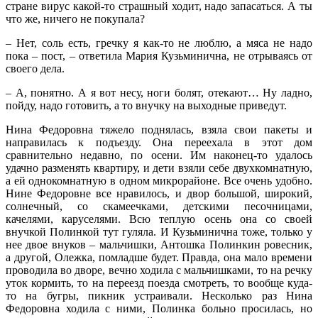
стране вирус какой-то страшный ходит, надо запасаться. А ты
что же, ничего не покупала?
– Нет, соль есть, гречку я как-то не люблю, а мяса не надо
пока – пост, – ответила Мария Кузьминична, не отрываясь от
своего дела.
– А, понятно. А я вот несу, ноги болят, отекают… Ну ладно,
пойду, надо готовить, а то внучку на выходные приведут.
Нина Федоровна тяжело поднялась, взяла свои пакеты и
направилась к подъезду. Она переехала в этот дом
сравнительно недавно, по осени. Им наконец-то удалось
удачно разменять квартиру, и дети взяли себе двухкомнатную,
а ей однокомнатную в одном микрорайоне. Все очень удобно.
Нине Федоровне все нравилось, и двор большой, широкий,
солнечный, со скамеечками, детскими песочницами,
качелями, каруселями. Всю теплую осень она со своей
внучкой Полинкой тут гуляла. И Кузьминична тоже, только у
нее двое внуков – мальчишки, Антошка Полинкин ровесник,
а другой, Олежка, помладше будет. Правда, она мало времени
проводила во дворе, вечно ходила с мальчишками, то на речку
уток кормить, то на переезд поезда смотреть, то вообще куда-
то на бугры, пикник устраивали. Несколько раз Нина
Федоровна ходила с ними, Полинка больно просилась, но