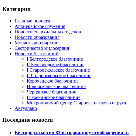
Категории
Главные новости
Архиерейское служение
Новости епархиальных отделов
Новости образования
Монастыри епархии
Сестричество милосердия
Новости благочиний
I Белгородское благочиние
II Белгородское благочиние
I Старооскольское благочиние
II Старооскольское благочиние
Корочанское благочиние
Новооскольское благочиние
Чернянское благочиние
Шебекинское благочиние
Митрополичий центр Старооскольского округа
Актуально
Последние новости
Белгород отметил 83-ю годовщину освобождения от