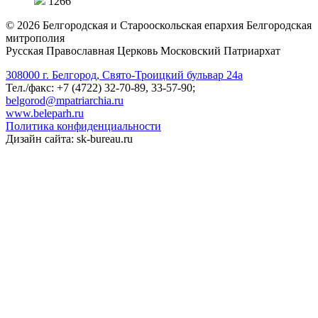
1266
©
2026
Белгородская и Старооскольская епархия Белгородская
митрополия
Русская Православная Церковь Московский Патриархат
308000 г. Белгород, Свято-Троицкий бульвар 24а
Тел./факс: +7 (4722) 32-70-89, 33-57-90;
belgorod@mpatriarchia.ru
www.beleparh.ru
Политика конфиденциальности
Дизайн сайта: sk-bureau.ru