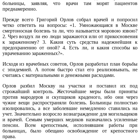
больницы, заявляя, что врачи там морят пациентов
преднамеренно.
Прежде всего Григорий Орлов собрал врачей и попросил
четко ответить на вопросы: «1. Умножающаяся в Москве
смертоносная болезнь та ли, что называется моровою язвою?
2. Чрез воздух ли ею люди заражаются или от прикосновения
к зараженному? 3. Какия суть средства надежнейшия к
предохранению от оной? 4. Есть ли, и какия способы ко
уврачеванию зараженных?».
Исходя из врачебных советов, Орлов разработал план борьбы
с эпидемией. А потом быстро стал его реализовывать, не
считаясь с материальными и денежными расходами.
Орлов разбил Москву на участки и поставил их под
строжайший контроль. Жесточайшие меры были приняты
против мародеров и скупщиков краденого, ибо они через
чужие вещи распространяли болезнь. Больницы полностью
изолировались, а все заболевшие немедленно ставились на
учет. Значительно возросло вознаграждение для могильщиков
и врачей. Семьям умерших медиков назначались усиленные
пенсии. Всем крепостным, исполнявшим работы при
больницах, было обещано освобождение от крепостного
права.