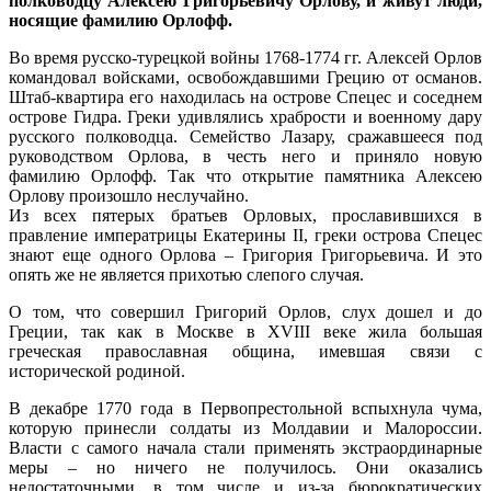
полководцу Алексею Григорьевичу Орлову, и живут люди,
носящие фамилию Орлофф.
Во время русско-турецкой войны 1768-1774 гг. Алексей Орлов
командовал войсками, освобождавшими Грецию от османов.
Штаб-квартира его находилась на острове Спецес и соседнем
острове Гидра. Греки удивлялись храбрости и военному дару
русского полководца. Семейство Лазару, сражавшееся под
руководством Орлова, в честь него и приняло новую
фамилию Орлофф. Так что открытие памятника Алексею
Орлову произошло неслучайно.
Из всех пятерых братьев Орловых, прославившихся в
правление императрицы Екатерины II, греки острова Спецес
знают еще одного Орлова – Григория Григорьевича. И это
опять же не является прихотью слепого случая.
О том, что совершил Григорий Орлов, слух дошел и до
Греции, так как в Москве в XVIII веке жила большая
греческая православная община, имевшая связи с
исторической родиной.
В декабре 1770 года в Первопрестольной вспыхнула чума,
которую принесли солдаты из Молдавии и Малороссии.
Власти с самого начала стали применять экстраординарные
меры – но ничего не получилось. Они оказались
недостаточными, в том числе и из-за бюрократических