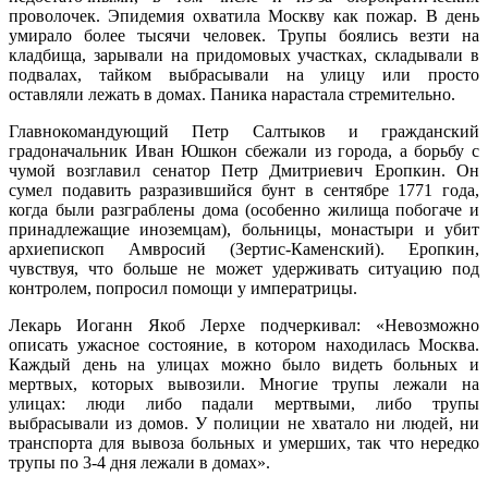
проволочек. Эпидемия охватила Москву как пожар. В день
умирало более тысячи человек. Трупы боялись везти на
кладбища, зарывали на придомовых участках, складывали в
подвалах, тайком выбрасывали на улицу или просто
оставляли лежать в домах. Паника нарастала стремительно.
Главнокомандующий Петр Салтыков и гражданский
градоначальник Иван Юшкон сбежали из города, а борьбу с
чумой возглавил сенатор Петр Дмитриевич Еропкин. Он
сумел подавить разразившийся бунт в сентябре 1771 года,
когда были разграблены дома (особенно жилища побогаче и
принадлежащие иноземцам), больницы, монастыри и убит
архиепископ Амвросий (Зертис-Каменский). Еропкин,
чувствуя, что больше не может удерживать ситуацию под
контролем, попросил помощи у императрицы.
Лекарь Иоганн Якоб Лерхе подчеркивал: «Невозможно
описать ужасное состояние, в котором находилась Москва.
Каждый день на улицах можно было видеть больных и
мертвых, которых вывозили. Многие трупы лежали на
улицах: люди либо падали мертвыми, либо трупы
выбрасывали из домов. У полиции не хватало ни людей, ни
транспорта для вывоза больных и умерших, так что нередко
трупы по 3-4 дня лежали в домах».