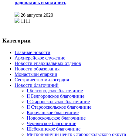
радовались и молились
26 августа 2020
1111
Категории
Главные новости
Архиерейское служение
Новости епархиальных отделов
Новости образования
Монастыри епархии
Сестричество милосердия
Новости благочиний
I Белгородское благочиние
II Белгородское благочиние
I Старооскольское благочиние
II Старооскольское благочиние
Корочанское благочиние
Новооскольское благочиние
Чернянское благочиние
Шебекинское благочиние
Митрополичий центр Старооскольского округа