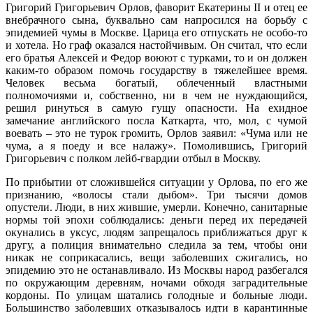
Григорий Григорьевич Орлов, фаворит Екатерины II и отец ее
внебрачного сына, буквально сам напросился на борьбу с
эпидемией чумы в Москве. Царица его отпускать не особо-то
и хотела. Но граф оказался настойчивым. Он считал, что если
его братья Алексей и Федор воюют с турками, то и он должен
каким-то образом помочь государству в тяжелейшее время.
Человек весьма богатый, облеченный властными
полномочиями и, собственно, ни в чем не нуждающийся,
решил ринуться в самую гущу опасности. На ехидное
замечание английского посла Каткарта, что, мол, с чумой
воевать – это не турок громить, Орлов заявил: «Чума или не
чума, а я поеду и все налажу». Помолившись, Григорий
Григорьевич с полком лейб-гвардии отбыл в Москву.
По прибытии от сложившейся ситуации у Орлова, по его же
признанию, «волосы стали дыбом». Три тысячи домов
опустели. Люди, в них жившие, умерли. Конечно, санитарные
нормы той эпохи соблюдались: деньги перед их передачей
окунались в уксус, людям запрещалось приближаться друг к
другу, а полиция внимательно следила за тем, чтобы они
никак не соприкасались, вещи заболевших сжигались, но
эпидемию это не останавливало. Из Москвы народ разбегался
по окружающим деревням, ночами обходя заградительные
кордоны. По улицам шатались голодные и больные люди.
Большинство заболевших отказывалось идти в карантинные