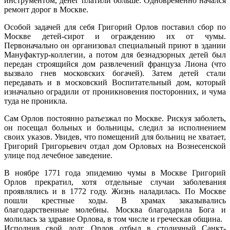
инструментом, денег платили больше. Одновременно начался
ремонт дорог в Москве.
Особой задачей для себя Григорий Орлов поставил сбор по
Москве детей-сирот и ограждению их от чумы.
Первоначально он организовал специальный приют в здании
Мануфактур-коллегии, а потом для безнадзорных детей был
передан строящийся дом развлечений француза Лиона (что
вызвало гнев московских богачей). Затем детей стали
передавать и в московский Воспитательный дом, который
изначально оградили от проникновения посторонних, и чума
туда не проникла.
Сам Орлов постоянно разъезжал по Москве. Рискуя заболеть,
он посещал больных и больницы, следил за исполнением
своих указов. Увидев, что помещений для больниц не хватает,
Григорий Григорьевич отдал дом Орловых на Вознесенской
улице под лечебное заведение.
В ноябре 1771 года эпидемию чумы в Москве Григорий
Орлов прекратил, хотя отдельные случаи заболевания
проявлялись и в 1772 году. Жизнь наладилась. По Москве
пошли крестные ходы. В храмах заказывались
благодарственные молебны. Москва благодарила Бога и
молилась за здравие Орлова, в том числе и греческая община.
Исполнив свой долг, Орлов отбыл в столичный Санкт-