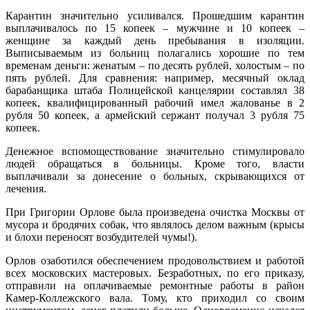
Карантин значительно усиливался. Прошедшим карантин
выплачивалось по 15 копеек – мужчине и 10 копеек –
женщине за каждый день пребывания в изоляции.
Выписываемым из больниц полагались хорошие по тем
временам деньги: женатым – по десять рублей, холостым – по
пять рублей. Для сравнения: например, месячный оклад
барабанщика штаба Полицейской канцелярии составлял 38
копеек, квалифицированный рабочий имел жалованье в 2
рубля 50 копеек, а армейский сержант получал 3 рубля 75
копеек.
Денежное вспомоществование значительно стимулировало
людей обращаться в больницы. Кроме того, власти
выплачивали за донесение о больных, скрывающихся от
лечения.
При Григории Орлове была произведена очистка Москвы от
мусора и бродячих собак, что являлось делом важным (крысы
и блохи переносят возбудителей чумы!).
Орлов озаботился обеспечением продовольствием и работой
всех московских мастеровых. Безработных, по его приказу,
отправили на оплачиваемые ремонтные работы в район
Камер-Коллежского вала. Тому, кто приходил со своим