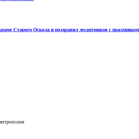
аме Старого Оскола и поздравил десантников с праздником
 митрополия