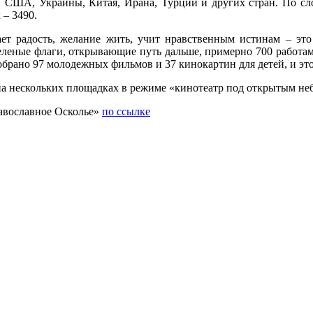
 США, Украины, Китая, Ирана, Турции и других стран. По сло
 – 3490.
ет радость, желание жить, учит нравственным истинам – эт
леные флаги, открывающие путь дальше, примерно 700 работам.
тобрано 97 молодежных фильмов и 37 кинокартин для детей, и эт
а нескольких площадках в режиме «кинотеатр под открытым не
авославное Осколье»
по ссылке