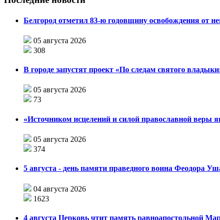
Белгород отметил 83-ю годовщину освобождения от н
05 августа 2026
308
В городе запустят проект «По следам святого влады
05 августа 2026
73
«Источником исцелений и силой православной веры я
05 августа 2026
374
5 августа - день памяти праведного воина Феодора У
04 августа 2026
1623
4 августа Церковь чтит память равноапостольной М