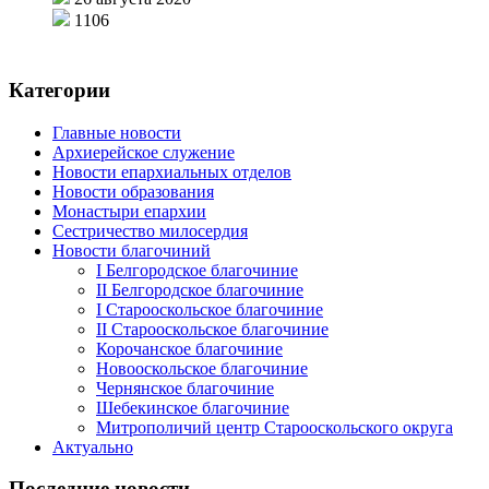
1106
Категории
Главные новости
Архиерейское служение
Новости епархиальных отделов
Новости образования
Монастыри епархии
Сестричество милосердия
Новости благочиний
I Белгородское благочиние
II Белгородское благочиние
I Старооскольское благочиние
II Старооскольское благочиние
Корочанское благочиние
Новооскольское благочиние
Чернянское благочиние
Шебекинское благочиние
Митрополичий центр Старооскольского округа
Актуально
Последние новости