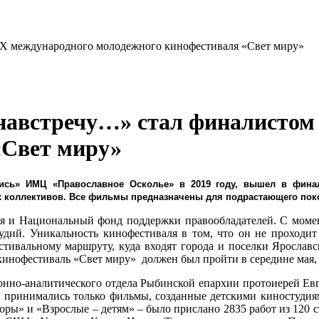
австречу…» стал финалистом
«Свет миру»
пись» ИМЦ «Православное Осколье» в 2019 году, вышел в фина
х коллективов. Все фильмы предназначены для подрастающего пок
 и Национальный фонд поддержки правообладателей. С момент
удий. Уникальность кинофестиваля в том, что он не проходит
стивальному маршруту, куда входят города и поселки Ярославс
офестиваль «Свет миру» должен был пройти в середине мая, но
нно-аналитического отдела Рыбинской епархии протоиерей Евге
сь принимались только фильмы, созданные детскими киностудия
оры» и «Взрослые – детям» – было прислано 2835 работ из 120 