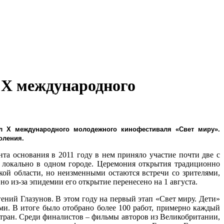
 X международного
л X международного молодежного кинофестиваля «Свет миру».
оления.
а основания в 2011 году в нем приняло участие почти две с
 локально в одном городе. Церемония открытия традиционно
кой области, но неизменными остаются встречи со зрителями,
 из-за эпидемии его открытие перенесено на 1 августа.
ний Глазунов. В этом году на первый этап «Свет миру. Дети»
ми. В итоге было отобрано более 100 работ, примерно каждый
стран. Среди финалистов – фильмы авторов из Великобритании,