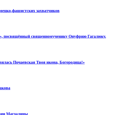
емецко-фашистских захватчиков
ки», посвящённый священномученику Онуфрию Гагалюку.
вилась Почаевская Твоя икона, Богородица!»
шакова
арии Магдалины