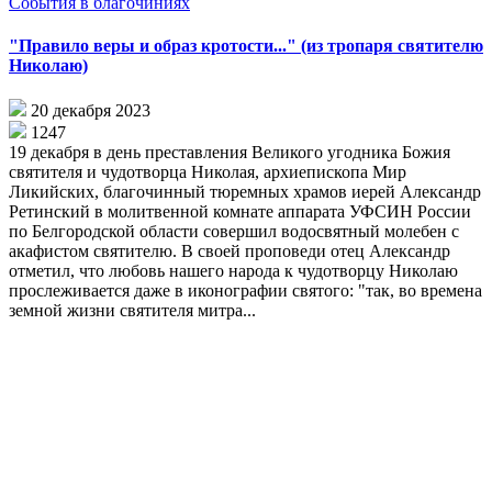
События в благочиниях
"Правило веры и образ кротости..." (из тропаря святителю
Николаю)
20 декабря 2023
1247
19 декабря в день преставления Великого угодника Божия
святителя и чудотворца Николая, архиепископа Мир
Ликийских, благочинный тюремных храмов иерей Александр
Ретинский в молитвенной комнате аппарата УФСИН России
по Белгородской области совершил водосвятный молебен с
акафистом святителю. В своей проповеди отец Александр
отметил, что любовь нашего народа к чудотворцу Николаю
прослеживается даже в иконографии святого: "так, во времена
земной жизни святителя митра...