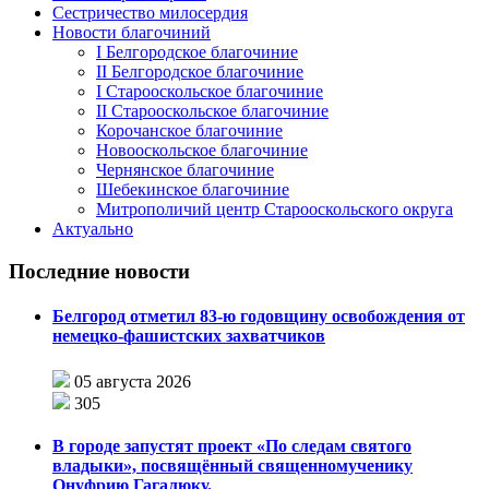
Сестричество милосердия
Новости благочиний
I Белгородское благочиние
II Белгородское благочиние
I Старооскольское благочиние
II Старооскольское благочиние
Корочанское благочиние
Новооскольское благочиние
Чернянское благочиние
Шебекинское благочиние
Митрополичий центр Старооскольского округа
Актуально
Последние новости
Белгород отметил 83-ю годовщину освобождения от
немецко-фашистских захватчиков
05 августа 2026
305
В городе запустят проект «По следам святого
владыки», посвящённый священномученику
Онуфрию Гагалюку.