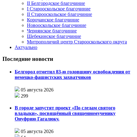
II Белгородское благочиние
I Старооскольское благочиние
II Старооскольское благочиние
Корочанское благочиние
Новооскольское благочиние
Чернянское благочиние
Шебекинское благочиние
Митрополичий центр Старооскольского округа
Актуально
Последние новости
Белгород отметил 83-ю годовщину освобождения от
немецко-фашистских захватчиков
05 августа 2026
299
В городе запустят проект «По следам святого
владыки», посвящённый священномученику
Онуфрию Гагалюку.
05 августа 2026