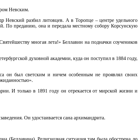
дром Невским.
др Невский разбил литовцев. А в Торопце – центре удельного
ой. По преданию, она и передала местному собору Корсунскую
вятейшеству многая лета!» Беллавин на подначки соучеников
тербургской духовной академии, куда он поступил в 1884 году,
рса он был светским и ничем особенным не проявлял своих
ожиданностью».
рии. И только в 1891 году он отрекается от мирской жизни и
заведения. Он удостаивается сана архимандрита.
она (Беллавина). Религиозная ситуация там была обострена до