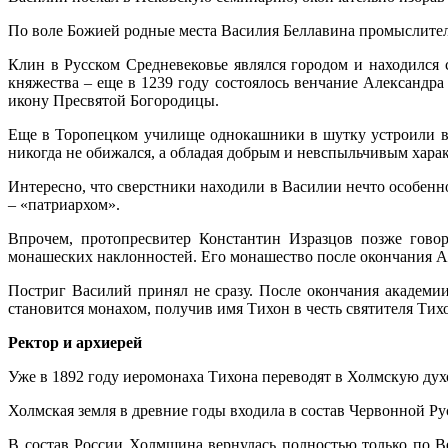
По воле Божией родные места Василия Беллавина промыслител
Клин в Русском Средневековье являлся городом и находился 
княжества – еще в 1239 году состоялось венчание Александр
икону Пресвятой Богородицы.
Еще в Торопецком училище однокашники в шутку устроили вс
никогда не обижался, а обладая добрым и невспыльчивым характ
Интересно, что сверстники находили в Василии нечто особенно
– «патриархом».
Впрочем, протопресвитер Константин Изразцов позже гово
монашеских наклонностей. Его монашество после окончания А
Постриг Василий принял не сразу. После окончания академии
становится монахом, получив имя Тихон в честь святителя Тих
Ректор и архиерей
Уже в 1892 году иеромонаха Тихона переводят в Холмскую духо
Холмская земля в древние годы входила в состав Червонной Ру
В состав России Холмщина вернулась полностью только по Вен