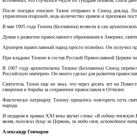
вспоминал, что случалось «идти по тундрам пешком, спать двен
После поездки епископ Тихон отправил в Синод доклад. По
управления епархией, ведь количество храмов и прихожан пос
В мае 1905 года Тихона (Беллавина) возвели в сан архиеписк
Думая о развитии православного образования в Америке, свят
Архиерея православный народ просто полюбил. Он получил при
При владыке Тихоне в состав Русской Православной Церкви пе
В 1907 году архиепископа Тихона (Беллавина) Синод переве
Российскую империю. Он много сделал для развития православ
Святитель Тихон еще не знал, что через десять лет на Поме
смирения и борьбы за сохранение православия в Отчизне.
Фактически патриарху Тихону пришлось повторить путь свят
народа.
И недаром в храмах XXI века звучат слова:
«В годину тяжкую Б
являя, положил душу за Церковь, за люди своя, исповедниче п
Александр Гончаров