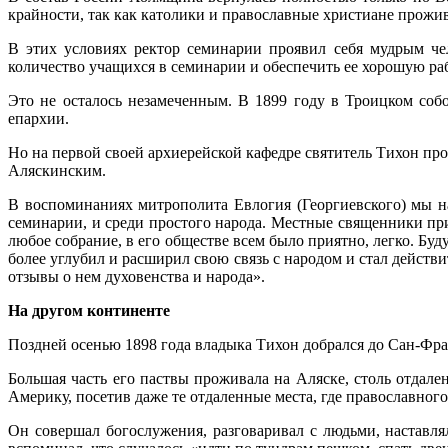
крайности, так как католики и православные христиане прожи
В этих условиях ректор семинарии проявил себя мудрым че
количество учащихся в семинарии и обеспечить ее хорошую раб
Это не осталось незамеченным. В 1899 году в Троицком со
епархии.
Но на первой своей архиерейской кафедре святитель Тихон пр
Аляскинским.
В воспоминаниях митрополита Евлогия (Георгиевского) мы н
семинарии, и среди простого народа. Местные священники пр
любое собрание, в его обществе всем было приятно, легко. Буд
более углубил и расширил свою связь с народом и стал дейст
отзывы о нем духовенства и народа».
На другом континенте
Поздней осенью 1898 года владыка Тихон добрался до Сан-Фран
Большая часть его паствы проживала на Аляске, столь отдал
Америку, посетив даже те отдаленные места, где православного
Он совершал богослужения, разговаривал с людьми, наставл