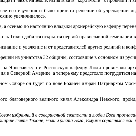
адцати часов на земле, испытывать “короткость” в провизии и в
сле его изучения и было принято решение об учреждении дв
тоянно увеличивалось.
опа, а осенью по настоянию владыки архиерейскую кафедру пере
итель Тихон добился открытия первой православной семинарии 
знание и уважение и от представителей других религий и конф
решли из униатства 32 общины, состоявшие в основном из руси
л на Ярославскую и Ростовскую кафедру. Люди провожали архи
ия в Северной Америке, а теперь ему предстояло потрудиться н
стном Соборе он будет по воле Божией избран Патриархом Моск
ого благоверного великого князя Александра Невского, прой
огом избранный в совершенной святости и любви Бога прославил
атриарше святе Тихоне, моли Христа Бога, Емуже сораспялся еси