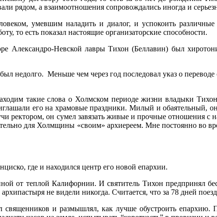
вали рядом, а взаимоотношения сопровождались иногда и серье
ловеком, умевшим наладить и диалог, и успокоить различные
оту, то есть показал настоящие организаторские способности.
боре Александро-Невской лавры Тихон (Беллавин) был хиротон
обыл недолго. Меньше чем через год последовал указ о перевод
аходим такие слова о Холмском периоде жизни владыки Тихон
иглашали его на храмовые праздники. Милый и обаятельный, он 
учи ректором, он сумел завязать живые и прочные отношения с на
вительно для Холмщины «своим» архиереем. Мне постоянно во в
циско, где и находился центр его новой епархии.
енной от теплой Калифорнии. И святитель Тихон предпринял б
 архипастыря не видели никогда. Считается, что за 78 дней поез
ял священников и размышлял, как лучше обустроить епархию. П