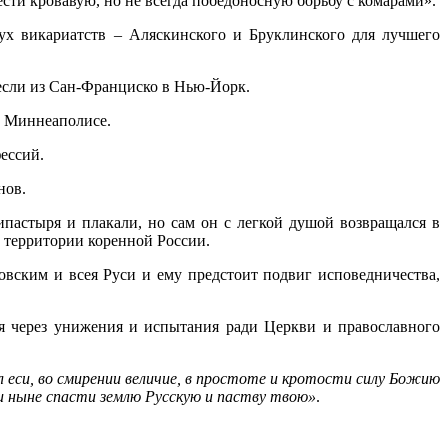
ести кровавую, но не всегда победоносную борьбу с комарами».
ух викариатств – Аляскинского и Бруклинского для лучшего
несли из Сан-Франциско в Нью-Йорк.
в Миннеаполисе.
ессий.
нов.
пастыря и плакали, но сам он с легкой душой возвращался в
а территории коренной России.
овским и всея Руси и ему предстоит подвиг исповедничества,
дя через унижения и испытания ради Церкви и православного
 еси, во смирении величие, в простоте и кротости силу Божию
, и ныне спасти землю Русскую и паству твою»
.