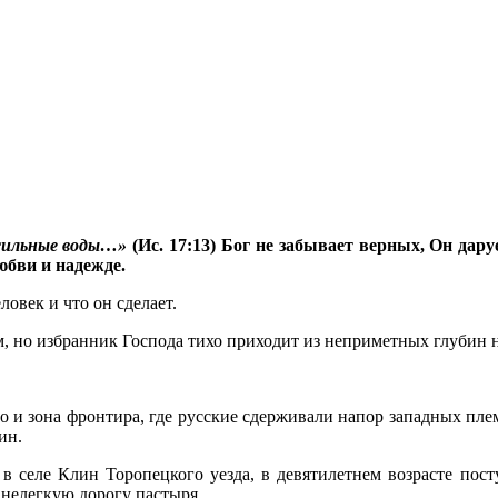
 сильные воды…»
(Ис. 17:13) Бог не забывает верных, Он дару
юбви и надежде.
ловек и что он сделает.
, но избранник Господа тихо приходит из неприметных глубин 
 но и зона фронтира, где русские сдерживали напор западных пл
ин.
в селе Клин Торопецкого уезда, в девятилетнем возрасте пост
нелегкую дорогу пастыря.