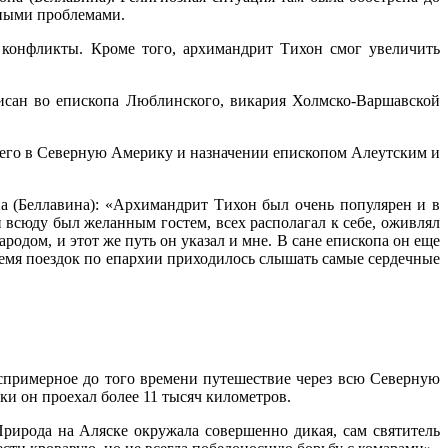
зными проблемами.
 конфликты. Кроме того, архимандрит Тихон смог увеличить
исан во епископа Люблинского, викария Холмско-Варшавской
е его в Северную Америку и назначении епископом Алеутским и
а (Беллавина): «Архимандрит Тихон был очень популярен и в
всюду был желанным гостем, всех располагал к себе, оживлял
родом, и этот же путь он указал и мне. В сане епископа он еще
ремя поездок по епархии приходилось слышать самые сердечные
еспримерное до того времени путешествие через всю Северную
дки он проехал более 11 тысяч километров.
рирода на Аляске окружала совершенно дикая, сам святитель