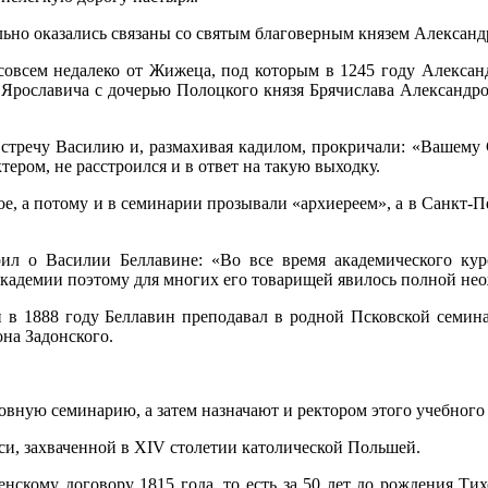
ьно оказались связаны со святым благоверным князем Алексан
совсем недалеко от Жижеца, под которым в 1245 году Алексан
а Ярославича с дочерью Полоцкого князя Брячислава Александр
тречу Василию и, размахивая кадилом, прокричали: «Вашему С
ером, не расстроился и в ответ на такую выходку.
е, а потому и в семинарии прозывали «архиереем», а в Санкт-Пе
рил о Василии Беллавине: «Во все время академического ку
кадемии поэтому для многих его товарищей явилось полной не
 в 1888 году Беллавин преподавал в родной Псковской семина
она Задонского.
вную семинарию, а затем назначают и ректором этого учебного 
си, захваченной в XIV столетии католической Польшей.
скому договору 1815 года, то есть за 50 лет до рождения Тих