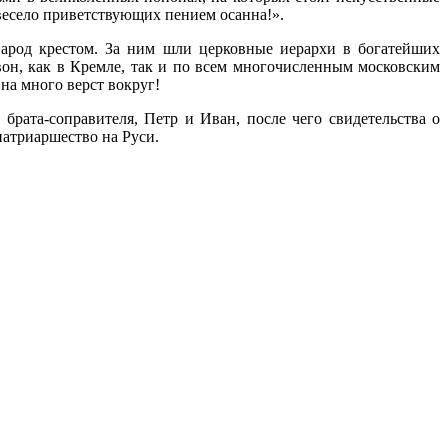
 весело приветствующих пением осанна!».
народ крестом. За ним шли церковные иерархи в богатейших
он, как в Кремле, так и по всем многочисленным московским
 на много верст вокруг!
 брата-соправителя, Петр и Иван, после чего свидетельства о
патриаршество на Руси.