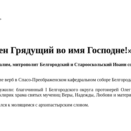
ен Грядущий во имя Господне!
русалим, митрополит Белгородский и Старооскольский Иоанн
е верб в Спасо-Преображенском кафедральном соборе Белгород
ужили: благочинный I Белгородского округа протоиерей Олег
 клирик храма святых мучениц Веры, Надежды, Любови и матер
лся к молящимся с архипастырским словом.