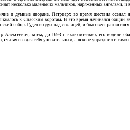
 сидят несколько маленьких мальчиков, наряженных ангелами, и
ничие и думные дворяне. Патриарх во время шествия осенял 
лижалось к Спасским воротам. В это время начинался общий зв
нский собор. Гудел воздух над столицей, и благовест разносился
 Алексеевич; затем, до 1693 г. включительно, его водили оба
 считая его для себя унизительным, а вскоре упразднил и само 