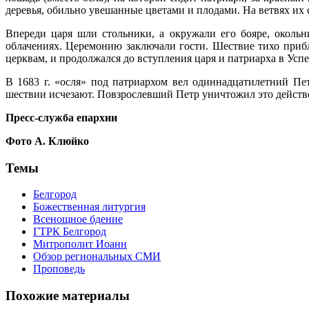
деревья, обильно увешанные цветами и плодами. На ветвях их
Впереди царя шли стольники, а окружали его бояре, околь
облачениях. Церемонию заключали гости. Шествие тихо приб
церквам, и продолжался до вступления царя и патриарха в Успе
В 1683 г. «осля» под патриархом вел одиннадцатилетний Петр
шествии исчезают. Повзрослевший Петр уничтожил это действо,
Пресс-служба епархии
Фото А. Клюйко
Темы
Белгород
Божественная литургия
Всенощное бдение
ГТРК Белгород
Митрополит Иоанн
Обзор региональных СМИ
Проповедь
Похожие материалы