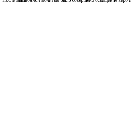
После заамвонной молитвы было совершено освящение верб и 