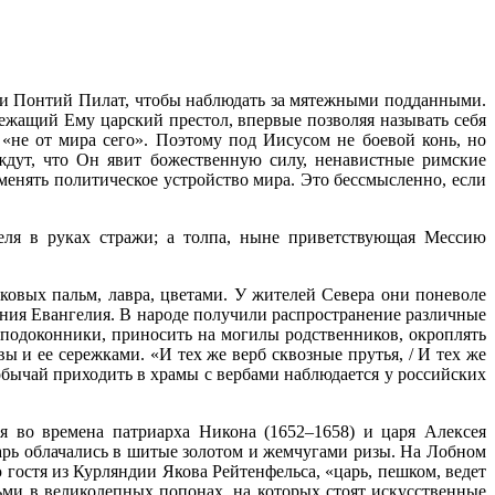
деи Понтий Пилат, чтобы наблюдать за мятежными подданными.
лежащий Ему царский престол, впервые позволяя называть себя
«не от мира сего». Поэтому под Иисусом не боевой конь, но
ждут, что Он явит божественную силу, ненавистные римские
менять политическое устройство мира. Это бессмысленно, если
теля в руках стражи; а толпа, ныне приветствующая Мессию
ковых пальм, лавра, цветами. У жителей Севера они поневоле
ния Евангелия. В народе получили распространение различные
 подоконники, приносить на могилы родственников, окроплять
 и ее сережками. «И тех же верб сквозные прутья, / И тех же
й обычай приходить в храмы с вербами наблюдается у российских
я во времена патриарха Никона (1652–1658) и царя Алексея
арь облачались в шитые золотом и жемчугами ризы. На Лобном
гостя из Курляндии Якова Рейтенфельса, «царь, пешком, ведет
дьми в великолепных попонах, на которых стоят искусственные