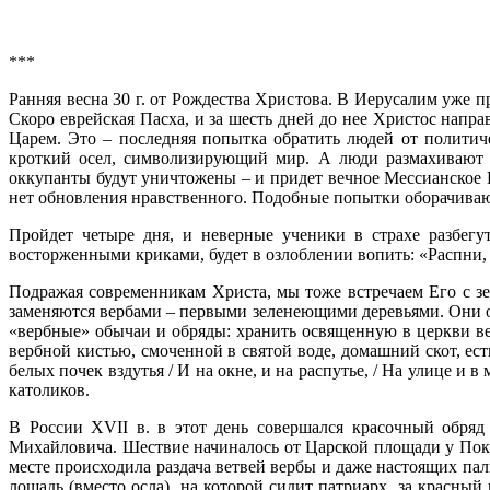
***
Ранняя весна 30 г. от Рождества Христова. В Иерусалим уже
Скоро еврейская Пасха, и за шесть дней до нее Христос напр
Царем. Это – последняя попытка обратить людей от политич
кроткий осел, символизирующий мир. А люди размахивают п
оккупанты будут уничтожены – и придет вечное Мессианское Ц
нет обновления нравственного. Подобные попытки оборачиваю
Пройдет четыре дня, и неверные ученики в страхе разбегу
восторженными криками, будет в озлоблении вопить: «Распни, 
Подражая современникам Христа, мы тоже встречаем Его с зе
заменяются вербами – первыми зеленеющими деревьями. Они о
«вербные» обычаи и обряды: хранить освященную в церкви ве
вербной кистью, смоченной в святой воде, домашний скот, ес
белых почек вздутья / И на окне, и на распутье, / На улице и
католиков.
В России XVII в. в этот день совершался красочный обряд
Михайловича. Шествие начиналось от Царской площади у Покр
месте происходила раздача ветвей вербы и даже настоящих па
лошадь (вместо осла), на которой сидит патриарх, за красны