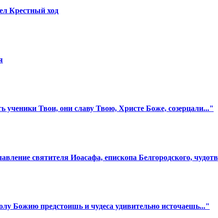
ел Крестный ход
я
ь ученики Твои, они славу Твою, Христе Боже, созерцали..."
лавление святителя Иоасафа, епископа Белгородского, чудот
олу Божию предстоишь и чудеса удивительно источаешь..."