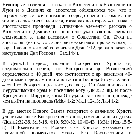
Некоторые различия в рассказе о Вознесении. в Евангелии от
Луки и в Деяниях св. апостолов объясняются тем, что в
первом случае все внимание сосредоточено на окончании
земного служения Спасителя, тогда как во втором – на начале
апостольской проповеди. Отдельные элементы рассказа о
Вознесении в Деяниях св. апостолов указывают на связь со
следующим за ним рассказом о Сошествии Св. Духа на
апостолов (напр., согласно ветхозаветным пророчествам, с
горы Елеон, о которой говорится в Деян.1:12, должно начаться
наступление Дня Господа – Зах.14:4).
В Деян.1:3 период явлений Воскресшего Христа (и,
следовательно период от Воскресения до Вознесения)
определяется в 40 дней, что соотносится с др. важными 40-
дневными периодами в земной жизни Господа Иисуса Христа
– от Его Рождества до того дня, когда Он был принесен в
Иерусалимский храм и посвящен Богу (Лк.2:22-38), и после
Крещения на Иордане, когда Он удалился в пустыню, прежде
чем выйти на проповедь (Мф.4:1-2; Мк.1:12-13; Лк.4:1-2).
В др. местах Нового Завета говорится о явлениях Христа
ученикам после Воскресения «в продолжение многих дней»
(Деян.2:32-36, 3:15-16, 4:10, 5:30-32, 10:40-43, 13:31; 1Кор.15:5-
8). В Евангелии от Иоанна Сам Христос указывает на
временной промежуток между Его Воскресением и