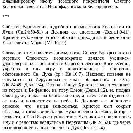
Владимировичу икону небесного покровителя Святого
Белогорья - святителя Иоасафа, епископа Белгородского.
***
Событие Вознесения подробно описывается в Евангелии от
Луки (Лк.24:50-51) и Деяниях св. апостолов (Деян.1:9-11).
Краткое изложение этого события приводится в окончании
Евангелия от Марка (Мк.16:19).
Согласно этим повествованиям, после Своего Воскресения из
мертвых Спаситель неоднократно являлся ученикам,
удостоверяя их в истинности Своего телесного Воскресения,
укрепляя в них веру и подготавливая к принятию
обетованного Св. Духа (ср.: Ин.16:7). Наконец, повелев не
отлучаться из Иерусалима и ждать обещанного от Отца
(Лк.24:49; Деян.1:4), Господь Иисус Христос вывел учеников
из города в Вифанию, на гору Елеон (Деян.1:12), и, подняв
Свои руки, подал им благословение, а затем стал отдаляться
от них и возноситься на небо. В Деяниях св. апостолов
описано, что, начав возноситься, Христос был сокрыт
облаком, и тогда явились «два мужа в белой одежде», которые
возвестили Его Второе пришествие. Ученики же поклонились
Ему и с радостью вернулись в Иерусалим (Лк.24:52), где через
несколько дней на них сошел Св. Дух (Деян.2:1-4).