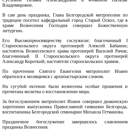
Владимировне.
В сам день праздника, Глава Белгородской митрополии по
традиции посетил кафедральный город Старый Оскол, где в
храме Вознесения Господня совершил Божественную
литургию.
Его Высокопреосвященству сослужили: благочинный I
Старооскольского округа протоиерей Алексей Бабанин;
настоятель Вознесенского храма протоиерей Василий Рачок;
благочинный II Старооскольского округа протоиерей
Александр Короткий; настоятели старооскольских храмов.
По прочтении Святого Евангелия митрополит Иоанн
обратился к молящимся с архипастырским словом.
На сугубой ектении были вознесены особые прошения и
прочитана молитва о восстановлении мира.
За богослужением митрополит Иоанн совершил диаконскую
хиротонию выпускника Православной гимназии Белгорода,
воспитанника Белгородской семинарии Михаила Гетманова.
Праздничное богослужение завершилось славлением
праздника Вознесения.