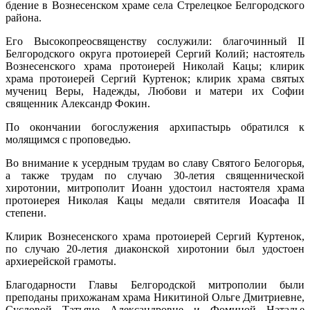
бдение в Вознесенском храме села Стрелецкое Белгородского
района.
Его Высокопреосвященству сослужили: благочинный II
Белгородского округа протоиерей Сергий Колий; настоятель
Вознесенского храма протоиерей Николай Кацы; клирик
храма протоиерей Сергий Куртенок; клирик храма святых
мучениц Веры, Надежды, Любови и матери их Софии
священник Александр Фокин.
По окончании богослужения архипастырь обратился к
молящимся с проповедью.
Во внимание к усердным трудам во славу Святого Белогорья,
а также трудам по случаю 30-летия священнической
хиротонии, митрополит Иоанн удостоил настоятеля храма
протоиерея Николая Кацы медали святителя Иоасафа II
степени.
Клирик Вознесенского храма протоиерей Сергий Куртенок,
по случаю 20-летия диаконской хиротонии был удостоен
архиерейской грамоты.
Благодарности Главы Белгородской митрополии были
преподаны прихожанам храма Никитиной Ольге Дмитриевне,
Сусловой Татьяне Александровне и Фоминой Наталье