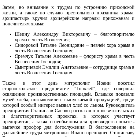
Затем, во внимание к трудам по устроению приходской
жизни, а также по случаю престольного праздника храма,
архипастырь вручил архиерейские награды прихожанам и
попечителям храма:
Шеину Александру Викторовичу – благотворителю
храма в честь Вознесения;
Сидоровой Татьяне Леонидовне – певчей хора храма в
честь Вознесения Господня;
Яремчук Татьяне Алексеевне – флористу храма в честь
Вознесения Господня;
Дмитриевой Эмилии Анатольевне – сотруднице храма в
честь Вознесения Господня.
Также в этот день митрополит Иоанн посетил
старооскольское предприятие "Горхлеб", где совершил
освящение производственных площадей. Владыке показали
музей хлеба, познакомили с выпускаемой продукцией, среди
которой особый интерес вызвал хлеб со льном. Руководитель
предприятия Станислав Саенко рассказал о просветительских
и благотворительных проектах, в которых участвует
предприятие, а также о необычном для производства опыте -
выпечке просфор для богослужения. В благословение на
дальнейшие труды митрополит Иоанн преподнес Станиславу