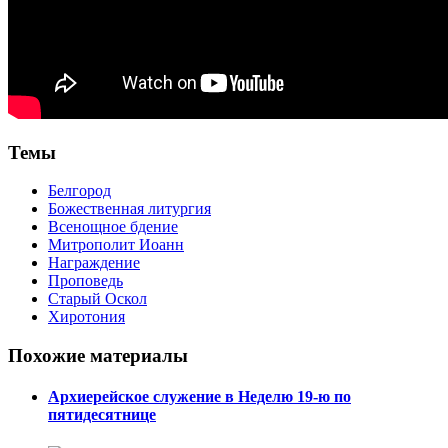
Темы
Белгород
Божественная литургия
Всенощное бдение
Митрополит Иоанн
Награждение
Проповедь
Старый Оскол
Хиротония
Похожие материалы
Архиерейское служение в Неделю 19-ю по
пятидесятнице