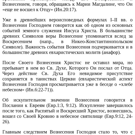
Вознесением, говоря, обращаясь к Марии Магдалине, что Он
«еще не восшел к Отцу» (Ин.20:17).
Уже в древнейших вероисповедных формулах I–II вв. о
Вознесении Господнем говорится как об одном из основных
событий земного служения Иисуса Христа. В большинстве
древних Символов веры Вознесение упоминается вслед за
Воскресением (напр., в Никео-Константинопольском
Символе). Важность события Вознесения подчеркивается и в
большинстве древних евхаристических молитв (анафор).
После Своего Вознесения Христос не оставил мира, но
пребывает в нем во Св. Духе, Которого Он послал от Отца.
Через действие Св. Духа Его невидимое присутствие
сохраняется в таинствах Церкви (евхаристический аспект
Вознесения Господня просматривается уже в беседе о «хлебе
небесном» (Ин.6:22-71)).
Об искупительном значении Вознесения говорится в
Послании к Евреям (Евр.1:3, 9:12). Искупление завершилось
после того, как Распятый и Воскресший Христос, вознесшись,
вошел со Своей Кровию в небесное святилище (Евр.9:12, 24-
26).
Главным следствием Вознесения Господня стало то, что с