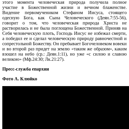
этого момента человеческая природа получила полное
участие в Божественной жизни и вечном блаженстве.
Видение первомучеником Стефаном Иисуса, стоящего
одесную Бога, как Сына Человеческого (Деян.7:55-56),
говорит о том, что человеческая природа Христа не
растворилась и не была поглощена Божественной. Приняв на
Себя человеческую плоть, Господь Иисус не избежал смерти,
а победил ее и сделал человеческую природу равночестной и
сопрестольной Божеству. Он пребывает Богочеловеком вовеки
и во второй раз придет на землю «таким же образом», каким
взошел на небо (ср.: Деян.1:11), но уже «с силою и славою
великою» (Мф.24:30; Лк.21:27).
Пресс-служба епархии
Фото А. Клюйко