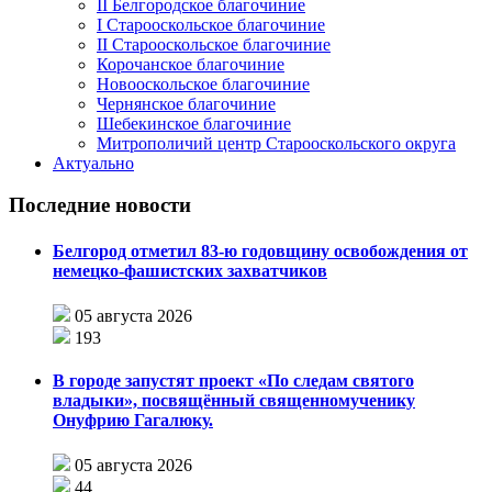
II Белгородское благочиние
I Старооскольское благочиние
II Старооскольское благочиние
Корочанское благочиние
Новооскольское благочиние
Чернянское благочиние
Шебекинское благочиние
Митрополичий центр Старооскольского округа
Актуально
Последние новости
Белгород отметил 83-ю годовщину освобождения от
немецко-фашистских захватчиков
05 августа 2026
193
В городе запустят проект «По следам святого
владыки», посвящённый священномученику
Онуфрию Гагалюку.
05 августа 2026
44