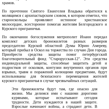
храмов.
По прочтении Святого Евангелия Владыка обратился к
молящимся с архипастырским словом, в котором
отметил, что
старооскольцы проявляют истинное христианское
милосердие, всесторонне помогая жителям Белгородского и
Курского приграничья.
По окончании богослужения
митрополит Иоанн передал
комплект детских бронежилетов разных размеров
председателю Курской областной Думы Юрию Амереву,
который прибыл в Оскол на торжества по случаю Дня города.
Приобрести средства защиты помог петербургский
благотворительный фонд "Старорусская-12". Эти средства
индивидуальной защиты, способные защитить детей и
подростков от осколков, контузии внутренних органов при
взрывах, травм и поражений колющими предметами, будут
использованы для безопасного перемещения жителей
курского приграничья в случае чрезвычайных ситуаций.
Эти бронежилеты будут там, где опасно для
жизни. Мы делимся ими с нашими дорогими
курянами, которые испытывают сегодня
трудности. Дети нуждаются в нашей защите.
Взрослые начинают войны, а страдают дети. В