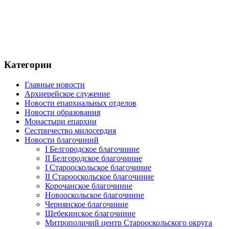
Категории
Главные новости
Архиерейское служение
Новости епархиальных отделов
Новости образования
Монастыри епархии
Сестричество милосердия
Новости благочиний
I Белгородское благочиние
II Белгородское благочиние
I Старооскольское благочиние
II Старооскольское благочиние
Корочанское благочиние
Новооскольское благочиние
Чернянское благочиние
Шебекинское благочиние
Митрополичий центр Старооскольского округа