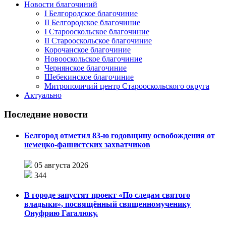
Новости благочиний
I Белгородское благочиние
II Белгородское благочиние
I Старооскольское благочиние
II Старооскольское благочиние
Корочанское благочиние
Новооскольское благочиние
Чернянское благочиние
Шебекинское благочиние
Митрополичий центр Старооскольского округа
Актуально
Последние новости
Белгород отметил 83-ю годовщину освобождения от
немецко-фашистских захватчиков
05 августа 2026
344
В городе запустят проект «По следам святого
владыки», посвящённый священномученику
Онуфрию Гагалюку.