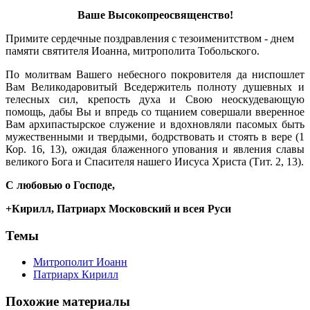
Ваше Высокопреосвященство!
Примите сердечные поздравления с тезоименитством - днем
памяти святителя Иоанна, митрополита Тобольского.
По молитвам Вашего небесного покровителя да ниспошлет
Вам Великодаровитый Вседержитель полноту душевных и
телесных сил, крепость духа и Свою неоскудевающую
помощь, дабы Вы и впредь со тщанием совершали вверенное
Вам архипастырское служение и вдохновляли пасомых быть
мужественными и твердыми, бодрствовать и стоять в вере (1
Кор. 16, 13), ожидая блаженного упования и явления славы
великого Бога и Спасителя нашего Иисуса Христа (Тит. 2, 13).
С любовью о Господе,
+Кирилл, Патриарх Московский и всея Руси
Темы
Митрополит Иоанн
Патриарх Кирилл
Похожие материалы