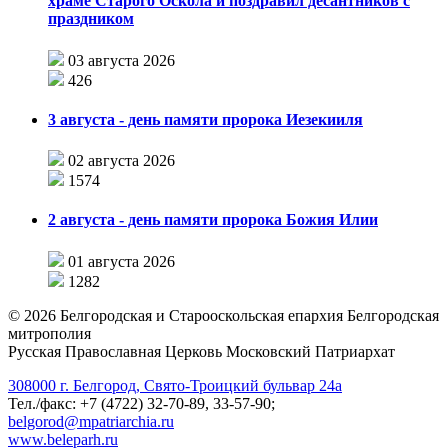
храме Старого Оскола и поздравил десантников с
праздником
03 августа 2026
426
3 августа - день памяти пророка Иезекииля
02 августа 2026
1574
2 августа - день памяти пророка Божия Илии
01 августа 2026
1282
©
2026
Белгородская и Старооскольская епархия Белгородская
митрополия
Русская Православная Церковь Московский Патриархат
308000 г. Белгород, Свято-Троицкий бульвар 24а
Тел./факс: +7 (4722) 32-70-89, 33-57-90;
belgorod@mpatriarchia.ru
www.beleparh.ru