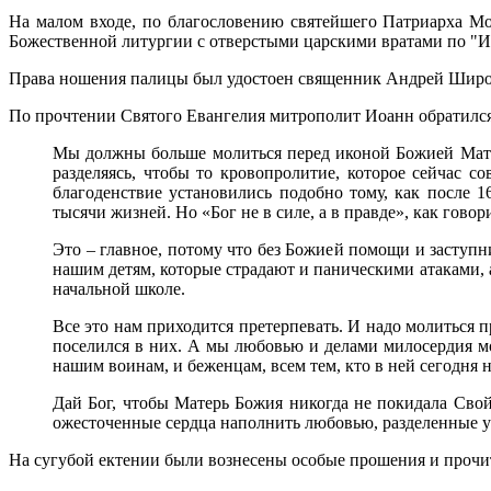
На малом входе,
по благословению святейшего Патриарха Мо
Божественной литургии с отверстыми царскими вратами по "
Права ношения палицы был удостоен священник Андрей Широки
По прочтении Святого Евангелия митрополит Иоанн обратился
Мы должны больше молиться перед иконой Божией Матер
разделяясь, чтобы то кровопролитие, которое сейчас с
благоденствие установились подобно тому, как после 1
тысячи жизней. Но «Бог не в силе, а в правде», как гов
Это – главное, потому что без Божией помощи и заступ
нашим детям, которые страдают и паническими атаками, а
начальной школе.
Все это нам приходится претерпевать. И надо молиться 
поселился в них. А мы любовью и делами милосердия мо
нашим воинам, и беженцам, всем тем, кто в ней сегодня 
Дай Бог, чтобы Матерь Божия никогда не покидала Сво
ожесточенные сердца наполнить любовью, разделенные ум
На сугубой ектении были вознесены особые прошения и прочи