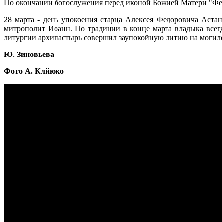
По окончании богослужения перед иконой Божией Матери "Фео
28 марта - день упокоения старца Алексея Федоровича Аста
митрополит Иоанн. По традиции в конце марта владыка всег
литургии архипастырь совершил заупокойную литию на могиле 
Ю. Зиновьева
Фото А. Клйюко