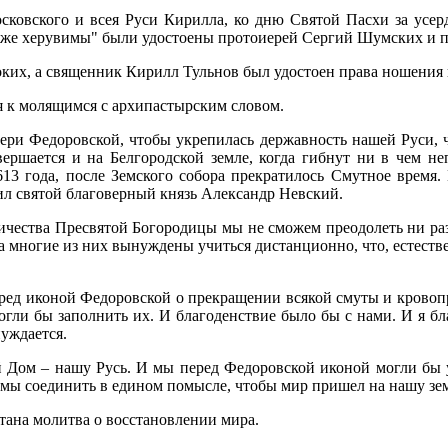
сковского и всея Руси Кирилла, ко дню Святой Пасхи за усе
Иже херувимы" были удостоены протоиерей Сергий Шумских и п
х, а священник Кирилл Тульнов был удостоен права ношения н
 к молящимся с архипастырским словом.
и Федоровской, чтобы укрепилась державность нашей Руси, ч
овершается и на Белгородской земле, когда гибнут ни в чем н
613 года, после Земского собора прекратилось Смутное время
орил святой благоверный князь Александр Невский.
ничества Пресвятой Богородицы мы не сможем преодолеть ни ра
 многие из них вынуждены учиться дистанционно, что, естестве
пред иконой Федоровской о прекращении всякой смуты и кровопр
гли бы заполнить их. И благоденствие было бы с нами. И я бла
нуждается.
й Дом – нашу Русь. И мы перед Федоровской иконой могли бы
ы соединить в едином помысле, чтобы мир пришел на нашу земл
тана молитва о восстановлении мира.