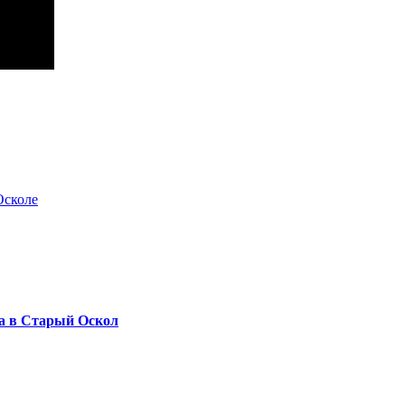
Осколе
а в Старый Оскол