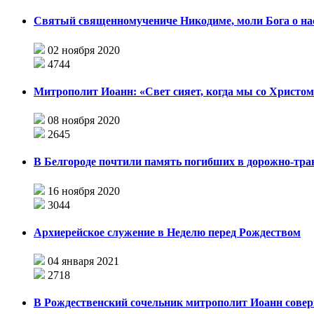
Святый священномучениче Никодиме, моли Бога о на
02 ноября 2020
4744
Митрополит Иоанн: «Свет сияет, когда мы со Христом
08 ноября 2020
2645
В Белгороде почтили память погибших в дорожно-тр
16 ноября 2020
3044
Архиерейское служение в Неделю перед Рождеством
04 января 2021
2718
В Рождественский сочельник митрополит Иоанн сов