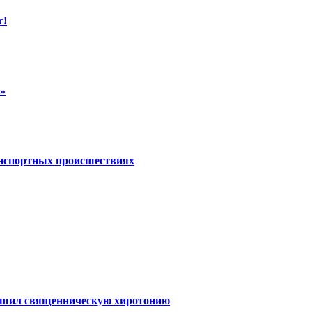
с!
»
анспортных происшествиях
ершил священническую хиротонию