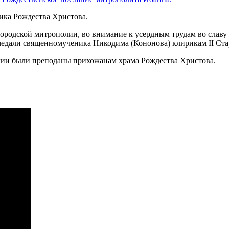
ика Рождества Христова.
городской митрополии, во внимание к усердным трудам во славу
едали священномученика Никодима (Кононова) клирикам II Ста
лии были преподаны прихожанам храма Рождества Христова.