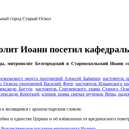
полит Иоанн посетил кафедрал
цы, митрополит Белгородский и Старооскольский Иоанн с
оскольского округа протоиерей Алексей Бабанин
;
настоятель х
го Оскола протоиерей Василий Феер;
настоятель Ильинского х
ександр Богута
;
настоятель Сергиевского храма Старого Ос
Александр Короткий
;
клирик храма святых мучениц Веры, наде
 к молящимся с архипастырским словом.
бви и единстве Церкви и об избавлении от вредоносного повет
Рождественское послание митрополита Иоанна.