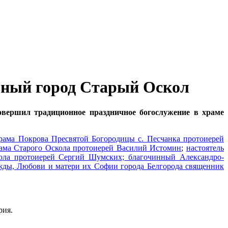
ьный город Старый Оскол
овершил традиционное праздничное богослужение в храме
рама
Покрова Пресвятой Богородицы с. Песчанка протоиерей
рама Старого Оскола протоиерей Василий Истомин
;
настоятель
кола протоиерей Сергий Шумских;
благочинный Александро-
жды, Любови и матери их Софии города Белгорода священник
рия.