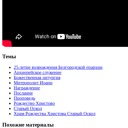
Темы
25-летие возрождения Белгородской епархии
Архиерейское служение
Божественная литургия
Митрополит Иоанн
Награждение
Послание
Проповедь
Рождество Христово
Старый Оскол
Храм Рождества Христова Старый Оскол
Похожие материалы