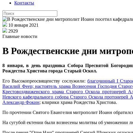
Контакты
10 января 2021
2929
Главные новости
В Рождественские дни митро
8 января, в день праздника Собора Пресвятой Богороди
Рождества Христова города Старый Оскол.
Его Высокопреосвященству сослужили:
благочинный I Старо
Василий Феер; настоятель храма Вознесения Господня Старо
Крестовоздвиженского храма Старого Оскола протоиерей Ал
Невского кафедрального собора Старого Оскола протоиерей 
Александр Фокин
; клирики храма Рождества Христова.
По прочтении Святого Евангелия митрополит Иоанн обратился
На сугубой ектении были вознесены молитвы об умножении лю
После пения "Отче Наш" протоиерей Сергий Шумских огласил