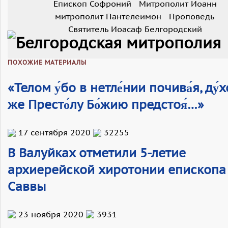
Епископ Софроний
Митрополит Иоанн
митрополит Пантелеимон
Проповедь
Святитель Иоасаф Белгородский
ПОХОЖИЕ МАТЕРИАЛЫ
«Телом у́бо в нетле́нии почива́я, ду́
же Престо́лу Бо́жию предстоя́…»
17 сентября 2020
32255
В Валуйках отметили 5-летие
архиерейской хиротонии епископа
Саввы
23 ноября 2020
3931