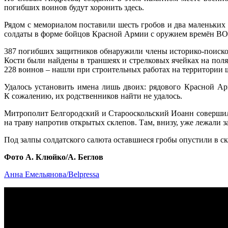
погибших воинов будут хоронить здесь.
Рядом с мемориалом поставили шесть гробов и два маленьких
солдаты в форме бойцов Красной Армии с оружием времён ВО
387 погибших защитников обнаружили члены историко-поисковы
Кости были найдены в траншеях и стрелковых ячейках на поля
228 воинов – нашли при строительных работах на территории 
Удалось установить имена лишь двоих: рядового Красной А
К сожалению, их родственников найти не удалось.
Митрополит Белгородский и Старооскольский Иоанн совершил
на траву напротив открытых склепов. Там, внизу, уже лежали з
Под залпы солдатского салюта оставшиеся гробы опустили в с
Фото А. Клюйко/А. Беглов
Анна Емельянова/Belpressa