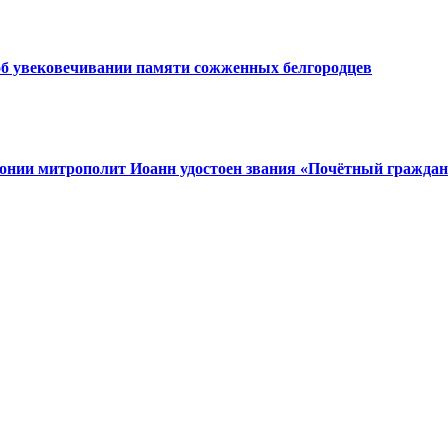
об увековечивании памяти сожженных белгородцев
тонии митрополит Иоанн удостоен звания «Почётный граждан