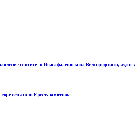
лавление святителя Иоасафа, епископа Белгородского, чудот
 горе освятили Крест-памятник