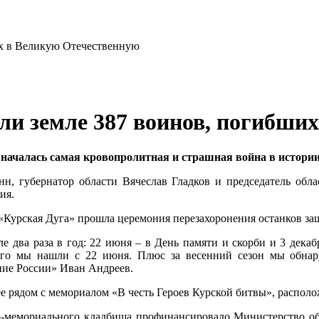
али земле 387 воинов, погибши
да началась самая кровопролитная и страшная война в истори
н, губернатор области Вячеслав Гладков и председатель об
ия.
 «Курская Дуга» прошла церемония перезахоронения останков за
два раза в год: 22 июня – в День памяти и скорби и 3 декабря
кого мы нашли с 22 июня. Плюс за весенний сезон мы обнару
ие России» Иван Андреев.
ее рядом с мемориалом «В честь Героев Курской битвы», распо
но-мемориального кладбища профинансировало Министерство о