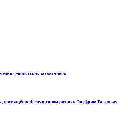
емецко-фашистских захватчиков
ки», посвящённый священномученику Онуфрию Гагалюку.