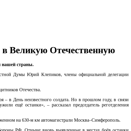
х в Великую Отечественную
и нашей страны.
ластной Думы Юрий Клепиков, члены официальной делегации
щитников Отечества.
 – в День неизвестного солдата. Но в прошлом году, в связи
жили ещё останки», – рассказал председатель реготделения
ложенном на 630-м км автомагистрали Москва–Симферополь.
бороны РФ. Отныне вновь выявленные в местах боёв останки