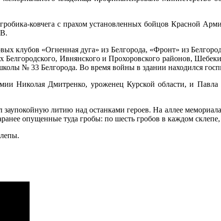
 гробика-ковчега с прахом установленных бойцов Красной Арми
В.
х клубов «Огненная дуга» из Белгорода, «Фронт» из Белгородск
х Белгородского, Ивнянского и Прохоровского районов, Шебеки
школы № 33 Белгорода. Во время войны в здании находился госп
рмии Николая Дмитренко, уроженец Курской области, и Павла 
 заупокойную литию над останками героев. На аллее мемориала
аранее опущенные туда гробы: по шесть гробов в каждом склепе, 
клепы.