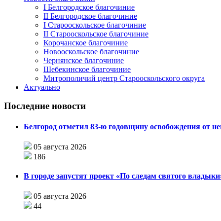
I Белгородское благочиние
II Белгородское благочиние
I Старооскольское благочиние
II Старооскольское благочиние
Корочанское благочиние
Новооскольское благочиние
Чернянское благочиние
Шебекинское благочиние
Митрополичий центр Старооскольского округа
Актуально
Последние новости
Белгород отметил 83-ю годовщину освобождения от н
05 августа 2026
186
В городе запустят проект «По следам святого влады
05 августа 2026
44