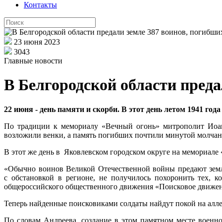
Контакты
23 июня 2023
3043
Главные новости
В Белгородской области пред
22 июня - день памяти и скорби. В этот день летом 1941 го
По традиции к мемориалу «Вечный огонь» митрополит Иоан
возложили венки, а память погибших почтили минутой молчан
В этот же день в Яковлевском городском округе на мемориале
«Обычно воинов Великой Отечественной войны предают земле 
с обстановкой в регионе, не получилось похоронить тех, 
общероссийского общественного движения «Поисковое движен
Теперь найденные поисковиками солдаты найдут покой на алл
По словам Андреева, создание в этом памятном месте воен