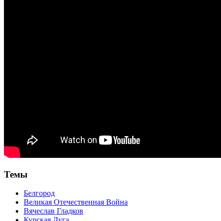
Темы
Белгород
Великая Отечественная Война
Вячеслав Гладков
Курская Дуга