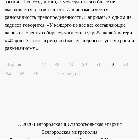
зрения – Бог создал мир, самоустранился и более не
вмешивается в развитие его. А в исламе имеется
разновидность предопределенности. Например, в одном из
хадисов говорится: «У каждого из вас все составляющие
вашего творения собираются вместе в утробе вашей матери
к 40 дню. За этот период он бывает подобен сгустку крови и
разжеванному...
Первая
47
48
49
50
51
52
53
54
55
56
Последняя
©
2026
Белгородская и Старооскольская епархия
Белгородская митрополия