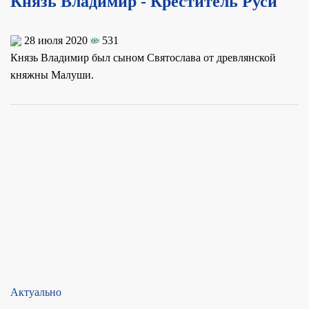
Князь Владимир - Креститель Руси
28 июля 2020
531
Князь Вла­ди­мир был сы­ном Свя­то­сла­ва от древ­лян­ской
княж­ны Ма­лу­ши.
Актуально