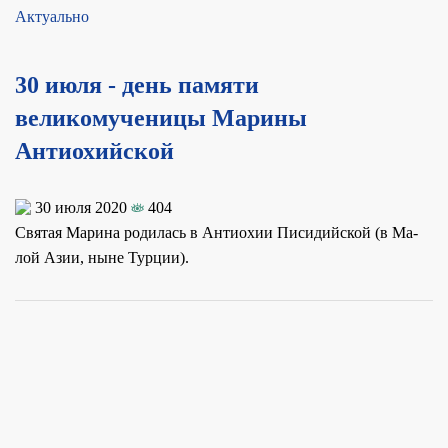
Актуально
30 июля - день памяти
великомученицы Марины
Антиохийской
30 июля 2020
404
Свя­тая Ма­ри­на ро­ди­лась в Ан­тио­хии Пи­си­дий­ской (в Ма­
лой Азии, ныне Тур­ции).