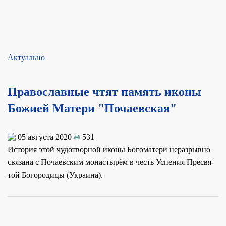
Актуально
Православные чтят память иконы
Божией Матери "Почаевская"
05 августа 2020
531
Ис­то­рия этой чу­до­твор­ной ико­ны Бо­го­ма­те­ри нераз­рыв­но
свя­за­на с По­ча­ев­ским мо­на­сты­рём в честь Успе­ния Пре­свя­
той Бо­го­ро­ди­цы (Укра­и­на).