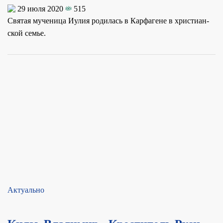
29 июля 2020
515
Свя­тая му­че­ни­ца Иулия ро­ди­лась в Кар­фа­гене в хри­сти­ан­
ской се­мье.
Актуально