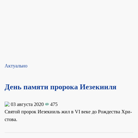
Актуально
День памяти пророка Иезекииля
03 августа 2020
475
Свя­той про­рок Ие­зе­ки­иль жил в VI ве­ке до Рож­де­ства Хри­
сто­ва.