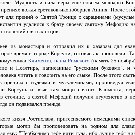
оле. Мудрость и сила веры еще совсем молодого Кон
в прениях вождя еретиков-иконоборцев Анния. После эт
т для прений о Святой Троице с сарацинами (мусульм
онстантин удалился к брату своему святому Мефодию н
и творений святых отцов.
ьев из монастыря и отправил их к хазарам для еван
орое время в городе Корсуни, готовясь к проповеди. Т
номученика
Климента, папы Римского
(память 25 ноября
ие и Псалтирь, написанные "русскими буквами", и ч
еловека читать и говорить на его языке. После этого свят
 в прениях с иудеями и мусульманами, проповедуя еван
ли Корсунь и, взяв там мощи святого Климента, вер
 в столице, а святой Мефодий получил игуменство в н
где он подвизался прежде.
кого князя Ростислава, притесняемого немецкими еписк
торые могли бы проповедовать на родном для славя
ал ему: "Необходимо тебе идти туда, ибо лучше тебя ни