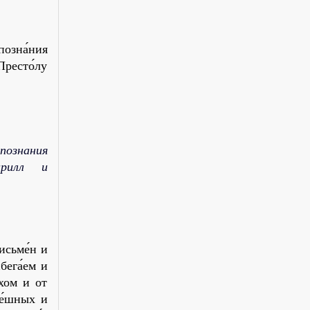
позна́ния
Престо́лу
познания
ирилл и
исьме́н и
бега́ем и
́хом и от
ре́шных и