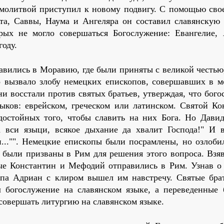
 молитвой приступил к новому подвигу. С помощью свое
та, Саввы, Наума и Ангеляра он составил славянскую 
рых не могло совершаться Богослужение: Евангелие, 
году.
авились в Моравию, где были приняты с великой честью
о вызвало злобу немецких епископов, совершавших в м
ни восстали против святых братьев, утверждая, что бог
ыков: еврейском, греческом или латинском. Святой Ко
достойных того, чтобы славить на них Бога. Но Давид
а вси языци, всякое дыхание да хвалит Господа!" И 
и..."". Немецкие епископы были посрамлены, но озлоби
 были призваны в Рим для решения этого вопроса. Взяв
ые Константин и Мефодий отправились в Рим. Узнав о 
апа Адриан с клиром вышел им навстречу. Святые бра
 богослужение на славянском языке, а переведенные 
совершать литургию на славянском языке.