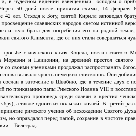
г и, в чудесном видении извещенный Господом о при
ерез 50 дней после принятия схимы, 14 февраля 8
 42 лет. Отходя к Богу, святой Кирилл заповедал брат
 просвещение славянских народов светом истинной веры
зти тело брата для погребения его на родной земле,
ви святого Климента, где от них стали совершаться чуд
 просьбе славянского князя Коцела, послал святого М
а Моравии и Паннонии, на древний престол святого 
е со своими учениками продолжал распространять богос
о снова вызвало ярость немецких епископов. Они добили
 сослан в заточение в Швабию, где в течение двух с п
ый по приказанию папы Римского Иоанна VIII и восстан
вангельскую проповедь среди славян и крестил чешско
ября), а также одного из польских князей. В третий раз
непринятие римского учения об исхождении Святого Духа
м, но оправдался перед папой, сохранив в чистоте пра
вии – Велеград.