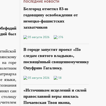
ПОСЛЕДНИЕ НОВОСТИ
Белгород отметил 83-ю
годовщину освобождения от
немецко-фашистских
захватчиков
Мефодий
одий был
05 августа 2026
276
В городе запустят проект «По
нтийской
следам святого владыки»,
вянскому
посвящённый священномученику
 на горе
Онуфрию Гагалюку.
лолетним
атриарха
05 августа 2026
58
е языки,
познания
«Источником исцелений и силой
инял сан
православной веры явилась
 столицу
учителем
Почаевская Твоя икона,