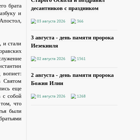
Старого Оскола и поздравил
го брата
десантников с праздником
азбуку и
Апостол,
03 августа 2026
366
3 августа - день памяти пророка
, и стали
Иезекииля
оравских
ослужение
02 августа 2026
1561
нстантин
 вопиет:
2 августа - день памяти пророка
в Святом
Божия Илии
лись еще
 с собой
01 августа 2026
1268
том, что
тья были
братьями