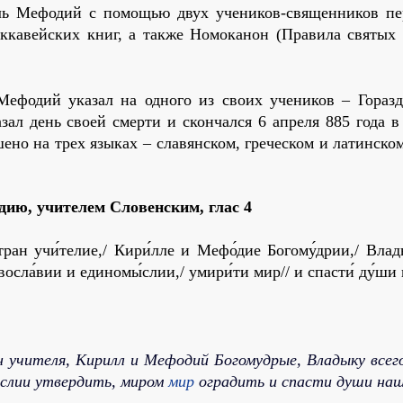
ель Мефодий с помощью двух учеников-священников пе
аккавейских книг, а также Номоканон (Правила святых 
ефодий указал на одного из своих учеников – Горазд
зал день своей смерти и скончался 6 апреля 885 года в
ено на трех языках – славянском, греческом и латинско
дию, учителем Словенским,
глас 4
тран учи́телие,/ Кири́лле и Мефо́дие Богому́дрии,/ Влад
восла́вии и единомы́слии,/ умири́ти мир// и спасти́ ду́ши 
н учителя, Кирилл и Мефодий Богомудрые, Владыку всег
ыслии утвердить, миром
мир
оградить и спасти души наш