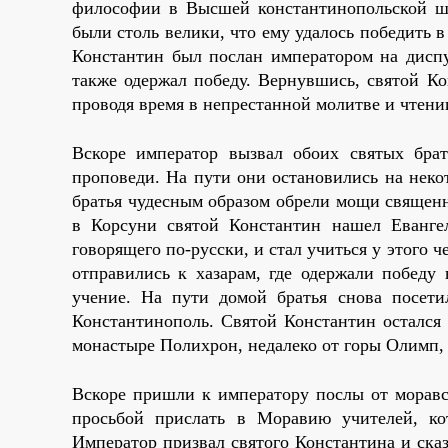
философии в Высшей константинопольской шк
были столь велики, что ему удалось победить 
Константин был послан императором на диспу
также одержал победу. Вернувшись, святой К
проводя время в непрестанной молитве и чтени
Вскоре император вызвал обоих святых брат
проповеди. На пути они остановились на некот
братья чудесным образом обрели мощи священ
в Корсуни святой Константин нашел Евангел
говорящего по-русски, и стал учиться у этого ч
отправились к хазарам, где одержали победу
учение. На пути домой братья снова посети
Константинополь. Святой Константин остался
монастыре Полихрон, недалеко от горы Олимп, 
Вскоре пришли к императору послы от моравс
просьбой прислать в Моравию учителей, ко
Император призвал святого Константина и сказ