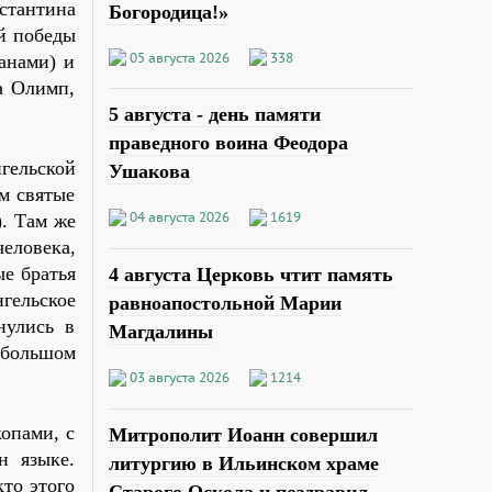
стантина
Богородица!»
ой победы
05 августа 2026
338
анами) и
а Олимп,
5 августа - день памяти
праведного воина Феодора
гельской
Ушакова
ам святые
04 августа 2026
1619
). Там же
еловека,
ые братья
4 августа Церковь чтит память
гельское
равноапостольной Марии
нулись в
Магдалины
ебольшом
03 августа 2026
1214
опами, с
Митрополит Иоанн совершил
н языке.
литургию в Ильинском храме
кто этого