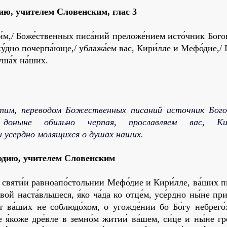
ию, учителем Словенским,
глас 3
́м,/ Боже́ственных писа́ний преложе́нием исто́чник Бого
ку́дно почерпа́юще,/ ублажа́ем вас, Кири́лле и Мефо́дие,/ 
уша́х на́ших.
тим, переводом Божественных писаний источник Бого
оныне обильно черпая, прославляем вас, К
 усердно молящихся о душах наших.
дию, учителем Словенским
, святи́и равноапо́стольнии Мефо́дие и Кири́лле, ва́ших п
вой наста́вльшеся, я́ко ча́да ко отце́м, усе́рдно ны́не при
́т ва́ших не соблюдо́хом, о угожде́нии бо Бо́гу небрего
е я́коже дре́вле в земно́м житии́ ва́шем, си́це и ны́не г