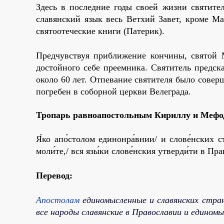
Здесь в последние годы своей жизни святит
славянский язык весь Ветхий Завет, кроме М
святоотеческие книги (Патерик).
Предчувствуя приближение кончины, святой М
достойного себе преемника. Святитель предска
около 60 лет. Отпевание святителя было соверш
погребен в соборной церкви Велеграда.
Тропарь равноапостольным Киpиллу и Мефо
Я́ко апо́столом единонра́внии/ и слове́нских с
моли́те,/ вся язы́ки слове́нския утверди́ти в Пра
Перевод:
Апостолам
единомысленные и славянских стра
все народы славянские в Православии и едином