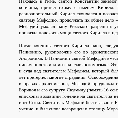
Находясь в Риме, святой Константин занемо
кончины, принял схиму с именем Кирилл. Ч
равноапостольный Кирилл скончался в возрасте
святому Мефодию, продолжать их общее дело –
Мефодий умолял папу Римского разрешить уве
приказал положить мощи святого Кирилла в церк
После кончины святого Кирилла папа, следуя
Паннонию, рукоположив его во архиепископ
Андроника. В Паннонии святой Мефодий вмест
письменность и книги на славянском языке. Эт
и суда над святителем Мефодием, который был
лет претерпел многие страдания. Освобожденн
в правах архиепископа, Мефодий продолжал е
Боривоя и его супругу Людмилу (память 16 сент
епископы воздвигли гонение на святителя за 
и от Сына. Святитель Мефодий был вызван в Ри
учение, и был снова возвращен в столицу Мора