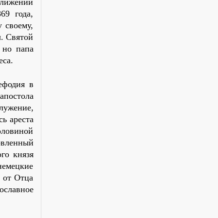
ближении
69 года,
у своему,
. Святой
 но папа
еса.
ефодия в
апостола
лужение,
сь ареста
оловиной
овленный
го князя
 немецкие
 от Отца
вославное