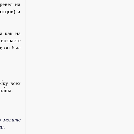
ревел на
отцов) и
а как на
 возрасте
м; он был
ы́ку всех
на́ша.
о молите
и.