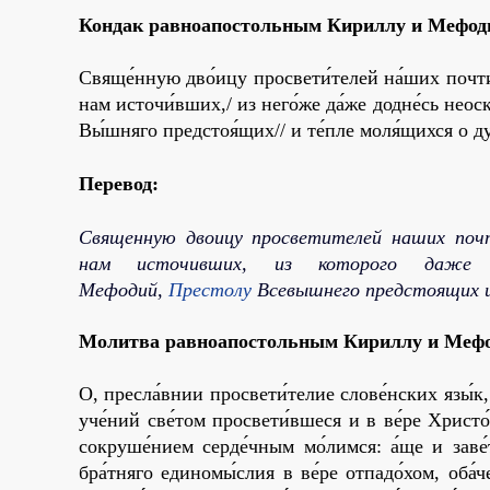
Кондак равноапостольным Киpиллу и Мефод
Свяще́нную дво́ицу просвети́телей на́ших почти
нам источи́вших,/ из него́же да́же додне́сь неос
Вы́шняго предстоя́щих// и те́пле моля́щихся о д
Перевод:
Священную двоицу просветителей наших поч
нам источивших, из которого даже д
Мефодий,
Престолу
Всевышнего предстоящих и
Молитва равноапостольным Киpиллу и Мефо
О, пресла́внии просвети́телие слове́нских язы́к
уче́ний све́том просвети́вшеся и в ве́ре Христо́
сокруше́нием серде́чным мо́лимся: а́ще и заве
бра́тняго единомы́слия в ве́ре отпадо́хом, оба́ч