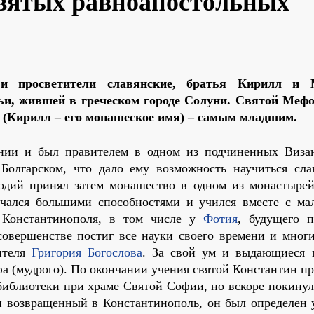
 святых равноапостольных
 и просветители славянские, братья Кирилл и 
мьи, жившей в греческом городе Солуни. Святой Меф
н (Кирилл – его монашеское имя) – самым младшим.
нии и был правителем в одном из подчиненных Виза
Болгарском, что дало ему возможность научиться сла
одий принял затем монашество в одном из монастырей
чался большими способностями и учился вместе с ма
Константинополя, в том числе у
Фотия
, будущего п
совершенстве постиг все науки своего времени и многи
ителя
Григория Богослова
. За свой ум и выдающиеся 
а (мудрого). По окончании учения святой Константин пр
библиотеки при храме Святой Софии, но вскоре покинул
и возвращенный в Константинополь, он был определен 