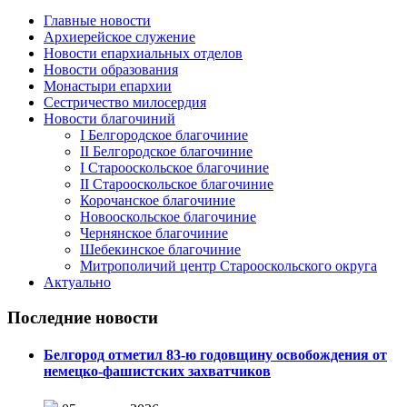
Главные новости
Архиерейское служение
Новости епархиальных отделов
Новости образования
Монастыри епархии
Сестричество милосердия
Новости благочиний
I Белгородское благочиние
II Белгородское благочиние
I Старооскольское благочиние
II Старооскольское благочиние
Корочанское благочиние
Новооскольское благочиние
Чернянское благочиние
Шебекинское благочиние
Митрополичий центр Старооскольского округа
Актуально
Последние новости
Белгород отметил 83-ю годовщину освобождения от
немецко-фашистских захватчиков