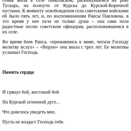
семья жила в селе Никольском, раскинувшемся на реке
Тускарь, на полпути от Курска до Курской-Коренной
пустыни. К моменту освобождения села советскими войсками
ей было пять лет, и, по воспоминаниям Раисы Павловны, в
это время у нее пела не только душа – она сама пела
радостные песни советским офицерам, расположившимся в
их селе.
Во время боев Раиса, «прижавшись к маме, читала Господу
молитву вслух» – «Верую» она знала с трех лет. Ее молитвы
услышал Господь.
Память сердца
И грянул бой, жестокий бой
На Курской огненной дуге...
Что довелось увидеть мне,
Пусть не воздаст Господь тебе.