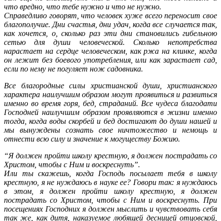
что вредно, что тебе нужно и что не нужно.
Справедливо говорят, что человек хуже всего переносит свое
благополучие. Дни счастья, дни удач, когда все случается так,
как хочется, о, сколько раз эти дни становились гибельною
сетью для души человеческой. Сколько непотребства
нарастает на сердце человеческом, как ржа на клинке, когда
он лежит без боевого употребления, или как зарастает сад,
если по нему не погуляет нож садовника.
Все благородные силы христианской души, христианского
характера наилучшим образом могут проявиться и развиться
именно во время горя, бед, страданий. Все чудеса благодати
Господней наилучшим образом проявляются в жизни именно
тогда, когда воды скорбей и бед достигают до души нашей и
мы вынуждены сознать свое ничтожество и немощь и
отнести всю силу и значение к могуществу Божию.
“Я должен пройти школу крестную, я должен пострадать со
Христом, чтобы с Ним и воскреснуть”.
Или ты скажешь, когда Господь посылает тебя в школу
крестную, я не нуждаюсь в науке ее? Говори так: я нуждаюсь
в этом, я должен пройти школу крестную, я должен
пострадать со Христом, чтобы с Ним и воскреснуть. При
посещениях Господних я должен мыслить и чувствовать себя
так же, как дитя, наказуемое любящей десницей отцовской,