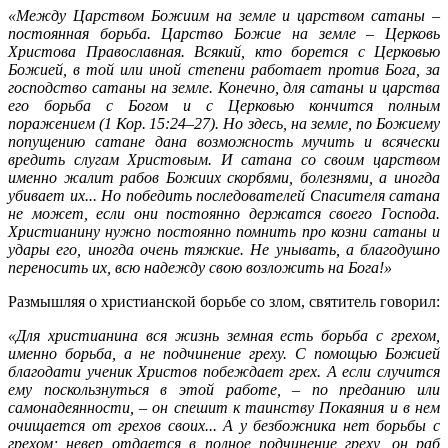
«Между Царством Божиим на земле и царством сатаны –
постоянная борьба. Царство Божие на земле – Церковь
Христова Православная. Всякий, кто борется с Церковью
Божией, в той или иной степени работает против Бога, за
господство сатаны на земле. Конечно, для сатаны и царства
его борьба с Богом и с Церковью кончится полным
поражением (1 Кор. 15:24–27). Но здесь, на земле, по Божиему
попущению сатане дана возможность мучить и всячески
вредить слугам Христовым. И сатана со своим царством
именно жалит рабов Божиих скорбями, болезнями, а иногда
убивает их... Но победить последователей Спасителя сатана
не может, если они постоянно держатся своего Господа.
Христианину нужно постоянно помнить про козни сатаны и
удары его, иногда очень тяжкие. Не унывать, а благодушно
переносить их, всю надежду свою возложить на Бога!»
Размышляя о христианской борьбе со злом, святитель говорил:
«Для христианина вся жизнь земная есть борьба с грехом,
именно борьба, а не подчинение греху. С помощью Божией
благодати ученик Христов побеждает грех. А если случится
ему поскользнуться в этой работе, – по преданию или
самонадеянности, – он спешит к таинству Покаяния и в нем
очищается от грехов своих... А у безбожника нет борьбы с
грехом; невер отдается в полное подчинение греху, он раб