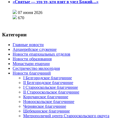
«Святые — это те, кто взят в удел Божий…»
07 июня 2026
670
Категории
Главные новости
Архиерейское служение
Новости епархиальных отделов
Новости образования
Монастыри епархии
Сестричество милосердия
Новости благочиний
I Белгородское благочиние
II Белгородское благочиние
I Старооскольское благочиние
II Старооскольское благочиние
Корочанское благочиние
Новооскольское благочиние
Чернянское благочиние
Шебекинское благочиние
Митрополичий центр Старооскольского округа