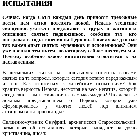
испытания
Сейчас, когда СМИ каждый день приносят тревожные
вести, нам легко потерять покой. Искать утешение
священнослужители предлагают в трудах и житийных
описаниях святых подвижников, особенно тех, кто
пострадал в годы гонений на Церковь. Почему же для нас
так важен опыт святых мучеников и исповедников? Они
уже прошли тем путем, по которому сейчас шествуем мы.
Поэтому особенно важно внимательно относиться к их
наставлениям.
В нескольких статьях мы попытаемся ответить словами
святых на те вопросы, которые сегодня встают перед каждым
из нас. Как относиться к житейским испытаниям? Как
хранить верность Церкви, несмотря на весь негатив, который
ежедневно выплескивают на нас масс-медиа? Что делать с
ложным представлением о Церкви, которое уже
сформировалось у многих людей под влиянием
антицерковной пропаганды?
Священномученик Онуфрий, архиепископ Старооскольский,
размышляя об испытаниях, которые выпадают на долю
христианина, писал: