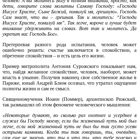
человек! А вы молитесь Богу в полном внимании, просто, как
дети, говорите слова молитвы Самому Господу: «Господи
Иисусе Христе, Сыне Божий, помилуй мя, грешную». Господь
Сам знает, что вы – грешная. Так и молитесь: “Господи
Иисусе Христе, помилуй мя”. Так легче, короче и лучше будет
внимание удерживать на словах. Вот так и молитесь. Да
укрепит вас Господь Бог».
Претерпевая разного рода испытания, человек может
ошибочно решить: счастье заключается в спокойствии, а
обретение спокойствия – и есть цель его жизни.
Пример митрополита Антония Сурожского показывает нам,
что, найдя желанное спокойствие, человек, наоборот, может
впасть в уныние. Получив наконец свое собственное жилье в
Париже, юный Андрей Блюм осознал, что утратил ощущение
полноты жизни и сам ее смысл.
Священномученик Иоанн (Поммер), архиепископ Рижский,
так размышлял об этом феномене человеческого мышления:
«Некоторые думают, во сколько раз охотнее и усерднее я
служил бы Господу моему, если бы жизненный путь мой был
легче, если мой жизненный путь не был бы так густо усеян
острыми камнями. Когда ты так говоришь, ты, очевидно,
сам еще не знаешь, кто ты и что ты, что тебе полезно и