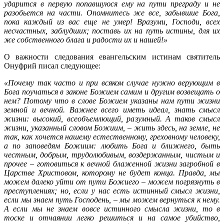
ударится в первую попавшуюся ему на пути преграду и не
разобьется на части. Опомнитесь же все, забывшие Бога,
пока каждый из вас еще не умер! Вразуми, Господи, всех
несчастных, заблудших; поставь их на путь истины, для их
же собственного блага и радости их и нашей!»
О важности следования евангельским истинам святитель
Онуфрий писал следующее:
«Почему так часто и при всяком случае нужно верующим в
Бога поучаться в законе Божием самим и другим возвещать о
нем? Потому что в слове Божием указаны нам пути жизни
земной и вечной. Важнее всего иметь идеал, знать смысл
жизни: высокий, всеобъемлющий, разумный. А таков смысл
жизни, указанный словом Божиим, – жить здесь, на земле, не
так, как хочется нашему естественному, греховному человеку,
а по заповедям Божиим: любить Бога и ближнего, быть
честным, добрым, трудолюбивым, воздержанным, чистым и
прочее – готовиться к вечной блаженной жизни загробной в
Царстве Христовом, которому не будет конца. Правда, мы
можем далеко уйти от пути Божиего – можем погрязнуть в
преступлениях; но, если у нас есть истинный смысл жизни,
если мы знаем путь Господень, – мы можем вернуться к нему.
А если мы не знаем вовсе истинного смысла жизни, то в
тоске и отчаянии легко решиться и на самое убийство,