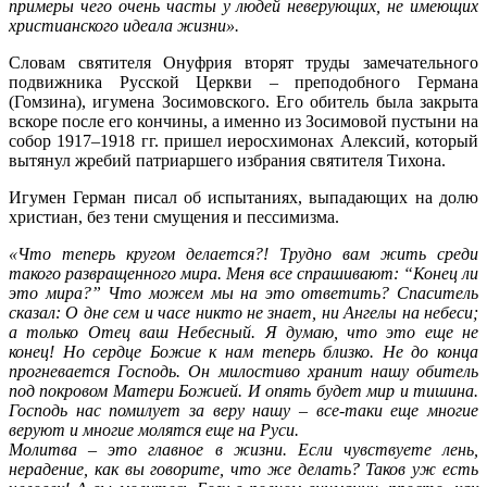
примеры чего очень часты у людей неверующих, не имеющих
христианского идеала жизни».
Словам святителя Онуфрия вторят труды замечательного
подвижника Русской Церкви – преподобного Германа
(Гомзина), игумена Зосимовского. Его обитель была закрыта
вскоре после его кончины, а именно из Зосимовой пустыни на
собор 1917–1918 гг. пришел иеросхимонах Алексий, который
вытянул жребий патриаршего избрания святителя Тихона.
Игумен Герман писал об испытаниях, выпадающих на долю
христиан, без тени смущения и пессимизма.
«Что теперь кругом делается?! Трудно вам жить среди
такого развращенного мира. Меня все спрашивают: “Конец ли
это мира?” Что можем мы на это ответить? Спаситель
сказал: О дне сем и часе никто не знает, ни Ангелы на небеси;
а только Отец ваш Небесный. Я думаю, что это еще не
конец! Но сердце Божие к нам теперь близко. Не до конца
прогневается Господь. Он милостиво хранит нашу обитель
под покровом Матери Божией. И опять будет мир и тишина.
Господь нас помилует за веру нашу – все-таки еще многие
веруют и многие молятся еще на Руси.
Молитва – это главное в жизни. Если чувствуете лень,
нерадение, как вы говорите, что же делать? Таков уж есть