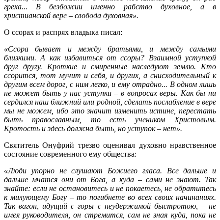
греха... В безбожии именно рабство духовное, а в
христианской вере – свобода духовная».
О ссорах и распрях владыка писал:
«Ссора бывает и между братьями, и между самыми
близкими. А как избавиться от ссоры? Взаимной уступкой
друг другу. Кроткие и смиренные наследуют землю. Кто
ссорится, тот мучит и себя, и других, а снисходительный к
другим всем дорог, с ним легко, и ему отрадно... В одном лишь
не может быть у нас уступки – в вопросах веры. Как бы ни
сердился наш ближний или родной, сделать послабление в вере
мы не можем, ибо это значит изменить истине, перестать
быть православным, то есть учеником Христовым.
Кротость и здесь должна быть, но уступок – нет».
Святитель Онуфрий трезво оценивал духовно нравственное
состояние современного ему общества:
«Люди упорно не слушают Божиего гласа. Все дальше и
дальше мчатся они от Бога, а куда – сами не знают. Так
знайте: если не остановитесь и не покаетесь, не обратитесь
к милующему Богу – то погибнете во всех своих начинаниях.
Так вагон, идущий с горы с неудержимой быстротою, – не
имея руководителя, он стремится, сам не зная куда, пока не