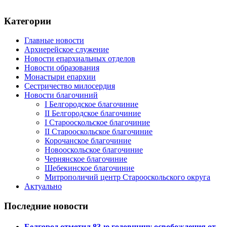
Категории
Главные новости
Архиерейское служение
Новости епархиальных отделов
Новости образования
Монастыри епархии
Сестричество милосердия
Новости благочиний
I Белгородское благочиние
II Белгородское благочиние
I Старооскольское благочиние
II Старооскольское благочиние
Корочанское благочиние
Новооскольское благочиние
Чернянское благочиние
Шебекинское благочиние
Митрополичий центр Старооскольского округа
Актуально
Последние новости
Белгород отметил 83-ю годовщину освобождения от