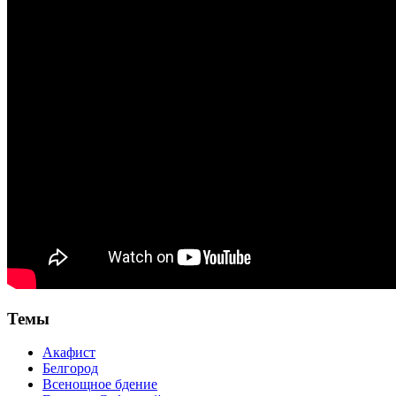
Темы
Акафист
Белгород
Всенощное бдение