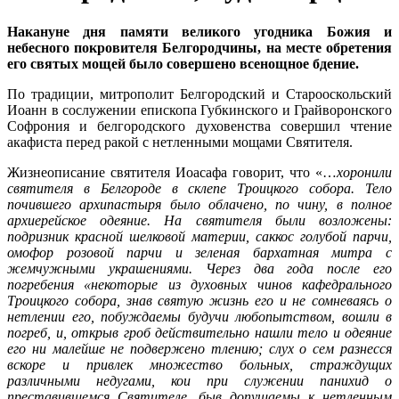
Накануне дня памяти великого угодника Божия и
небесного покровителя Белгородчины, на месте обретения
его святых мощей было совершено всенощное бдение.
По традиции, митрополит Белгородский и Старооскольский
Иоанн в сослужении епископа Губкинского и Грайворонского
Софрония и белгородского духовенства совершил чтение
акафиста перед ракой с нетленными мощами Святителя.
Жизнеописание святителя Иоасафа говорит, что «…
хоронили
святителя в Белгороде в склепе Троицкого собора. Тело
почившего архипастыря было облачено, по чину, в полное
архиерейское одеяние. На святителя были возложены:
подризник красной шелковой материи, саккос голубой парчи,
омофор розовой парчи и зеленая бархатная митра с
жемчужными украшениями. Через два года после его
погребения «некоторые из духовных чинов кафедрального
Троицкого собора, знав святую жизнь его и не сомневаясь о
нетлении его, побуждаемы будучи любопытством, вошли в
погреб, и, открыв гроб действительно нашли тело и одеяние
его ни малейше не подвержено тлению; слух о сем разнесся
вскоре и привлек множество больных, страждущих
различными недугами, кои при служении панихид о
преставившемся Святителе, быв допущаемы к нетленным