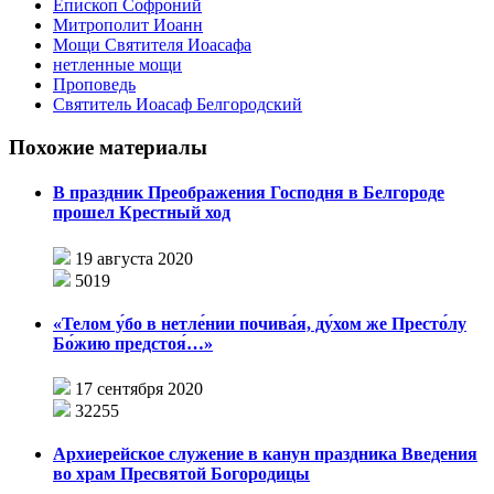
Епископ Софроний
Митрополит Иоанн
Мощи Святителя Иоасафа
нетленные мощи
Проповедь
Святитель Иоасаф Белгородский
Похожие материалы
В праздник Преображения Господня в Белгороде
прошел Крестный ход
19 августа 2020
5019
«Телом у́бо в нетле́нии почива́я, ду́хом же Престо́лу
Бо́жию предстоя́…»
17 сентября 2020
32255
Архиерейское служение в канун праздника Введения
во храм Пресвятой Богородицы