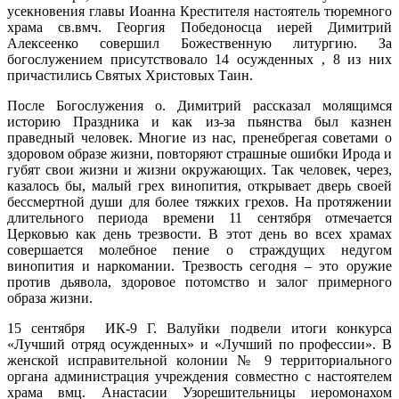
усекновения главы Иоанна Крестителя настоятель тюремного
храма св.вмч. Георгия Победоносца иерей Димитрий
Алексеенко совершил Божественную литургию. За
богослужением присутствовало 14 осужденных , 8 из них
причастились Святых Христовых Таин.
После Богослужения о. Димитрий рассказал молящимся
историю Праздника и как из-за пьянства был казнен
праведный человек. Многие из нас, пренебрегая советами о
здоровом образе жизни, повторяют страшные ошибки Ирода и
губят свои жизни и жизни окружающих. Так человек, через,
казалось бы, малый грех винопития, открывает дверь своей
бессмертной души для более тяжких грехов. На протяжении
длительного периода времени 11 сентября отмечается
Церковью как день трезвости. В этот день во всех храмах
совершается молебное пение о страждущих недугом
винопития и наркомании. Трезвость сегодня – это оружие
против дьявола, здоровое потомство и залог примерного
образа жизни.
15 сентября ИК-9 Г. Валуйки подвели итоги конкурса
«Лучший отряд осужденных» и «Лучший по профессии». В
женской исправительной колонии № 9 территориального
органа администрация учреждения совместно с настоятелем
храма вмц. Анастасии Узорешительницы иеромонахом