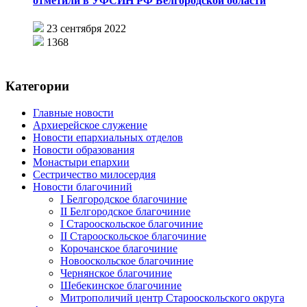
отметили в УФСИН РФ Белгородской области
23 сентября 2022
1368
Категории
Главные новости
Архиерейское служение
Новости епархиальных отделов
Новости образования
Монастыри епархии
Сестричество милосердия
Новости благочиний
I Белгородское благочиние
II Белгородское благочиние
I Старооскольское благочиние
II Старооскольское благочиние
Корочанское благочиние
Новооскольское благочиние
Чернянское благочиние
Шебекинское благочиние
Митрополичий центр Старооскольского округа