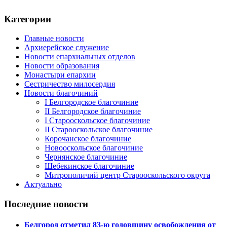
Категории
Главные новости
Архиерейское служение
Новости епархиальных отделов
Новости образования
Монастыри епархии
Сестричество милосердия
Новости благочиний
I Белгородское благочиние
II Белгородское благочиние
I Старооскольское благочиние
II Старооскольское благочиние
Корочанское благочиние
Новооскольское благочиние
Чернянское благочиние
Шебекинское благочиние
Митрополичий центр Старооскольского округа
Актуально
Последние новости
Белгород отметил 83-ю годовщину освобождения от