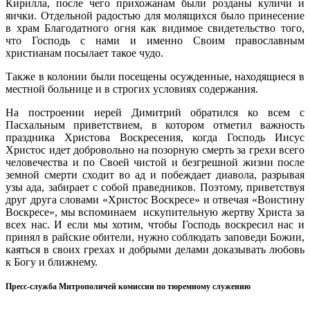
Кирилла, после чего прихожанам были розданы куличи и
яички. Отдельной радостью для молящихся было принесение
в храм Благодатного огня как видимое свидетельство того,
что Господь с нами и именно Своим православным
христианам посылает такое чудо.
Также в колонии были посещены осужденные, находящиеся в
местной больнице и в строгих условиях содержания.
На построении иерей Димитрий обратился ко всем с
Пасхальным приветствием, в котором отметил важность
праздника Христова Воскресения, когда Господь Иисус
Христос идет добровольно на позорную смерть за грехи всего
человечества и по Своей чистой и безгрешной жизни после
земной смерти сходит во ад и побеждает диавола, разрывая
узы ада, забирает с собой праведников. Поэтому, приветствуя
друг друга словами «Христос Воскресе» и отвечая «Воистину
Воскресе», мы вспоминаем искупительную жертву Христа за
всех нас. И если мы хотим, чтобы Господь воскресил нас и
принял в райские обители, нужно соблюдать заповеди Божии,
каяться в своих грехах и добрыми делами доказывать любовь
к Богу и ближнему.
Пресс-служба Митрополичей комиссии по тюремному служению