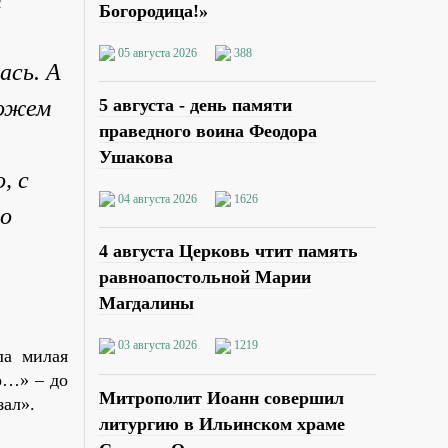
Богородица!»
05 августа 2026
388
ась. А
можем
5 августа - день памяти
праведного воина Феодора
Ушакова
, с
04 августа 2026
1626
го
4 августа Церковь чтит память
равноапостольной Марии
Магдалины
03 августа 2026
1219
ла милая
о…» – до
Митрополит Иоанн совершил
зал».
литургию в Ильинском храме