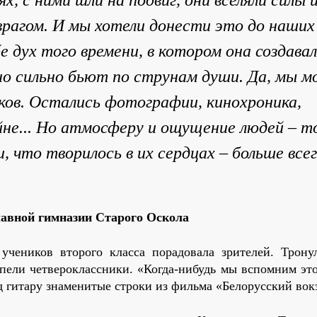
 врагом. И мы хотели донести это до наших
е дух того времени, в котором она создавал
но сильно бьют по струнам души. Да, мы 
ков. Остались фотографии, кинохроника,
йне... Но атмосферу и ощущение людей – то
и, что творилось в их сердцах – больше все
лавной гимназии Старого Оскола
учеников второго класса порадовала зрителей. Трону
пели четвероклассники. «Когда-нибудь мы вспомним эт
д гитару знаменитые строки из фильма «Белорусский вок