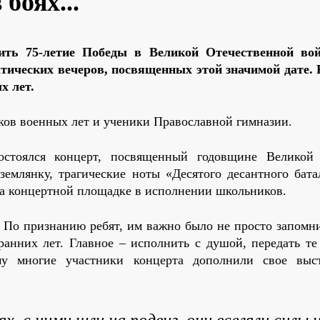
боях...
ить 75-летие Победы в Великой Отечественной во
атических вечеров, посвященных этой значимой дате. 
ых лет.
ов военных лет и ученики Православной гимназии.
остоялся концерт, посвященный годовщине Великой
землянку, трагические ноты «Десятого десантного бата
на концертной площадке в исполнении школьников.
 По признанию ребят, им важно было не просто запомни
анних лет. Главное – исполнить с душой, передать те 
у многие участники концерта дополнили свое выс
х, с ними шли на подвиг, они вселяли силы 