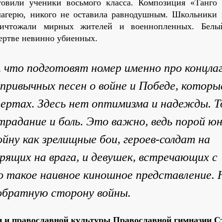
овили ученики восьмого класса. Композиция «Танго 
агерю, никого не оставила равнодушным. Школьники 
уничтожали мирных жителей и военнопленных. Белы
ертве невинно убиенных.
, что подготовят номер именно про концлаг
привычных песен о войне и Победе, которы
ертах. Здесь нет оптимизма и надежды. Т
традание и боль. Это важно, ведь порой ю
йну как зрелищные бои, героев-солдат на
рящих на врага, и девушек, встречающих с
о такое наивное киношное представление.
обратную сторону войны.
и и православной культуры Православной гимназии С