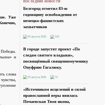
ПОСЛЕДНИЕ НОВОСТИ
Белгород отметил 83-ю
годовщину освобождения от
йне. Уже
немецко-фашистских
Конечно,
захватчиков
05 августа 2026
318
В городе запустят проект «По
 Победы.
следам святого владыки»,
льона» и
посвящённый священномученику
Онуфрию Гагалюку.
ть слова
05 августа 2026
74
чувства,
тупление
«Источником исцелений и силой
православной веры явилась
Почаевская Твоя икона,
и