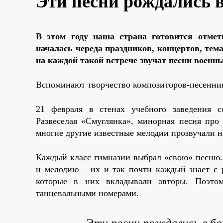
Эти песни рождались в 
В этом году наша страна готовится отмет
началась череда праздников, концертов, тем
на каждой такой встрече звучат песни военн
Вспоминают творчество композиторов-песенник
21 февраля в стенах учебного заведения с
Развеселая «Смуглянка», минорная песня про 
многие другие известные мелодии прозвучали 
Каждый класс гимназии выбрал «свою» песню.
и мелодию – их и так почти каждый знает с р
которые в них вкладывали авторы. Поэтом
танцевальными номерами.
Эти песни рождались в боя