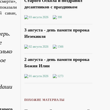
Старого Оскола и поздравил
смерти»,
десантников с праздником
показали
й саван,
03 августа 2026
398
3 августа - день памяти пророка
ерь.
Иезекииля
е
02 августа 2026
1566
олько
ное
2 августа - день памяти пророка
Божия Илии
01 августа 2026
1273
 Наши
ПОХОЖИЕ МАТЕРИАЛЫ
тарого