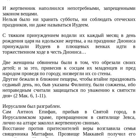
И жертвенник наполнился непотребными, запрещенными
законом вещами.
Нельзя было ни хранить субботы, ни соблюдать отеческих
праздников, ни даже называться Иудеем.
С тяжким принуждением водили их каждый месяц в день
рождения царя на идольские жертвы, а на празднике Диониса
принуждали Иудеев в плющевых венках идти в
торжественном ходе в честь Диониса…
Две женщины обвинены были в том, что обрезали своих
детей; и за это, привесив к сосцам их младенцев и пред
народом проведя по городу, низвергли их со стены.
Другие бежали в ближние пещеры, чтобы втайне праздновать
седьмый день, но, быв указаны Филиппу, были сожжены, ибо
неправедным считали защищаться по уважению к святости
дня» (2 Мак. 6, 1-11).
Иерусалим был разграблен.
Сам Антиох Епифан, прибыв в Святой город, в
Иерусалимском храме, превращенном в святилище Зевса,
лично на алтаре заколол жертвенную свинью.
Восстание против притеснителей веры возглавила семья
священника Маттафии. Прозвище Маккавей получил его