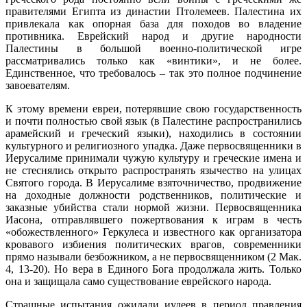
правителями Египта из династии Птолемеев. Палестина их
привлекала как опорная база для походов во владение
противника. Еврейский народ и другие народности
Палестины в большой военно-политической игре
рассматривались только как «винтики», и не более.
Единственное, что требовалось – так это полное подчинение
завоевателям.
К этому времени евреи, потерявшие свою государственность
и почти полностью свой язык (в Палестине распространились
арамейский и греческий языки), находились в состоянии
культурного и религиозного упадка. Даже первосвященники в
Иерусалиме принимали чужую культуру и греческие имена и
не стеснялись открыто распространять язычество на улицах
Святого города. В Иерусалиме взяточничество, продвижение
на доходные должности родственников, политические и
заказные убийства стали нормой жизни. Первосвященника
Иасона, отправлявшего пожертвования к играм в честь
«обожествленного» Геркулеса и известного как организатора
кровавого избиения политических врагов, современники
прямо называли безбожником, а не первосвященником (2 Мак.
4, 13-20). Но вера в Единого Бога продолжала жить. Только
она и защищала само существование еврейского народа.
Страшные испытания ожидали иудеев в период правления