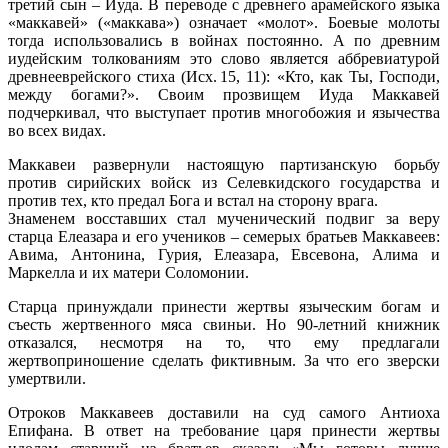
третий сын – Иуда. В переводе с древнего арамейского языка
«маккавей» («маккава») означает «молот». Боевые молоты
тогда использовались в войнах постоянно. А по древним
иудейским толкованиям это слово является аббревиатурой
древнееврейского стиха (Исх. 15, 11): «Кто, как Ты, Господи,
между богами?». Своим прозвищем Иуда Маккавей
подчеркивал, что выступает против многобожия и язычества
во всех видах.
Маккавеи развернули настоящую партизанскую борьбу
против сирийских войск из Селевкидского государства и
против тех, кто предал Бога и встал на сторону врага.
Знаменем восставших стал мученический подвиг за веру
старца Елеазара и его учеников – семерых братьев Маккавеев:
Авима, Антонина, Гурия, Елеазара, Евсевона, Алима и
Маркелла и их матери Соломонии.
Старца принуждали принести жертвы языческим богам и
съесть жертвенного мяса свиньи. Но 90-летний книжник
отказался, несмотря на то, что ему предлагали
жертвоприношение сделать фиктивным. За что его зверски
умертвили.
Отроков Маккавеев доставили на суд самого Антиоха
Епифана. В ответ на требование царя принести жертвы