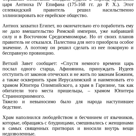
царя Антиоха IV Епифана (175-168 гг. до Р. Х.). Этот
селевкидский правитель решил насильственно
эллинизировать все еврейское общество.
Антиох захватил Египет, но окончательно его поработить ему
не дало вмешательство Римской империи, уже набравшей
силу и в Восточном Средиземноморье. Но от своих планов
правитель не отказался. Палестина для него приобрела особое
значение. А поэтому он решил сделать из нее покорную и
бесправную провинцию.
Ветхий Завет сообщает: «Спустя немного времени царь
послал одного старца, Афинянина, принуждать Иудеев
отступить от законов отеческих и не жить по законам Божиим,
а также осквернить храм Иерусалимский и наименовать его
храмом Юпитера Олимпийского, а храм в Гаризине, так как
обитатели того места пришельцы, – храмом Юпитера
Странноприимного.
Тяжело и невыносимо было для народа наступившее
бедствие.
Храм наполнился любодейством и бесчинием от язычников,
которые, обращаясь с блудницами, смешивались с женщинами
в самых священных притворах и вносили внутрь вещи
недозволенные.