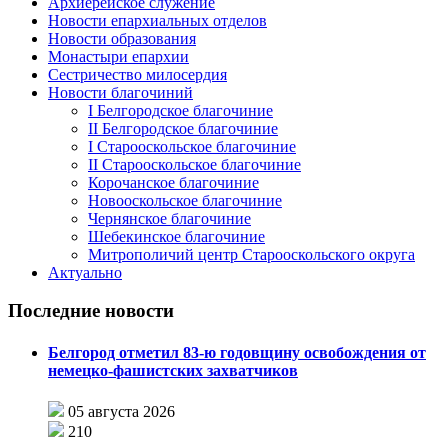
Архиерейское служение
Новости епархиальных отделов
Новости образования
Монастыри епархии
Сестричество милосердия
Новости благочиний
I Белгородское благочиние
II Белгородское благочиние
I Старооскольское благочиние
II Старооскольское благочиние
Корочанское благочиние
Новооскольское благочиние
Чернянское благочиние
Шебекинское благочиние
Митрополичий центр Старооскольского округа
Актуально
Последние новости
Белгород отметил 83-ю годовщину освобождения от
немецко-фашистских захватчиков
05 августа 2026
210