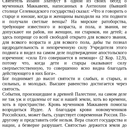
Святитель Иоанн Златоуст в одной из своих бесед о
мучениках Маккавеях, написанных в Антиохии (бывшей
столице Селевкидского государства) сказал: «Что и говорить о
старце и юноше, когда и женщины выходили на эти подвиги
и получали светлые венцы? На мирские ратоборства,
требующие известного и возраста, и пола, и звания, не
допускают ни рабов, ни женщин, ни стариков, ни детей; а
здесь поприще со всей свободой открыто для всякого звания,
для всякого возраста и для всякого пола, дабы ты познал
щедродательность и неизреченную силу Учредителя этого
подвига и видел на самом деле подтверждение апостольского
изречения: «сила Его совершается в немощи» (2 Кор. 12,9),
потому что, когда дети и старцы оказывают силу
сверхъестественную, то совершенно ясно видна благодать
действующего в них Бога».
Бог поднимает до высот святости и слабых, и старых, и
сильных, и молодых. Высшее равенство достигается через
святость.
События, произошедшие в древней Палестине, на самом деле
не так уж и отдалены от нас и нашей земли, хоть во времени,
хоть в пространстве. Кровь мучеников Маккавеев помогла
возродиться Иудее. А благодаря крови новомучеников
Российских, может быть, существует современная Россия. По-
другому и представить себе нельзя. Вера спасет государства и
нации, а безверие разрушает. Святостью держится земля до