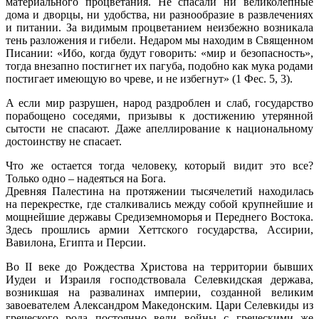
материального процветания. Не спасали ни великолепные
дома и дворцы, ни удобства, ни разнообразие в развлечениях
и питании. За видимым процветанием неизбежно возникала
тень разложения и гибели. Недаром мы находим в Священном
Писании: «Ибо, когда будут говорить: «мир и безопасность»,
тогда внезапно постигнет их пагуба, подобно как мука родами
постигает имеющую во чреве, и не избегнут» (1 Фес. 5, 3).
А если мир разрушен, народ раздроблен и слаб, государство
порабощено соседями, призывы к достижению утерянной
сытости не спасают. Даже апеллирование к национальному
достоинству не спасает.
Что же остается тогда человеку, который видит это все?
Только одно – надеяться на Бога.
Древняя Палестина на протяжении тысячелетий находилась
на перекрестке, где сталкивались между собой крупнейшие и
мощнейшие державы Средиземноморья и Переднего Востока.
Здесь прошлись армии Хеттского государства, Ассирии,
Вавилона, Египта и Персии.
Во II веке до Рождества Христова на территории бывших
Иудеи и Израиля господствовала Селевкидская держава,
возникшая на развалинах империи, созданной великим
завоевателем Александром Македонским. Цари Селевкиды из
греческого рода постоянно вели войны с греческими же