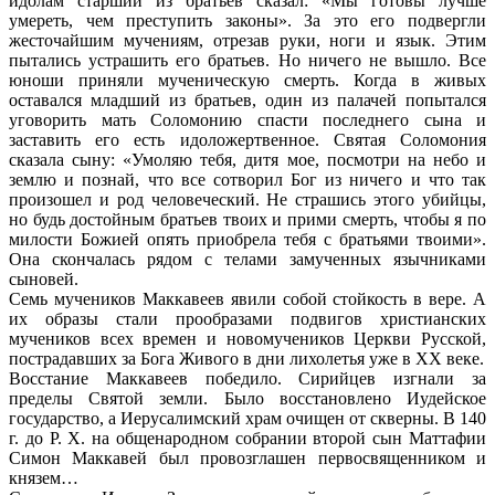
идолам старший из братьев сказал: «Мы готовы лучше
умереть, чем преступить законы». За это его подвергли
жесточайшим мучениям, отрезав руки, ноги и язык. Этим
пытались устрашить его братьев. Но ничего не вышло. Все
юноши приняли мученическую смерть. Когда в живых
оставался младший из братьев, один из палачей попытался
уговорить мать Соломонию спасти последнего сына и
заставить его есть идоложертвенное. Святая Соломония
сказала сыну: «Умоляю тебя, дитя мое, посмотри на небо и
землю и познай, что все сотворил Бог из ничего и что так
произошел и род человеческий. Не страшись этого убийцы,
но будь достойным братьев твоих и прими смерть, чтобы я по
милости Божией опять приобрела тебя с братьями твоими».
Она скончалась рядом с телами замученных язычниками
сыновей.
Семь мучеников Маккавеев явили собой стойкость в вере. А
их образы стали прообразами подвигов христианских
мучеников всех времен и новомучеников Церкви Русской,
пострадавших за Бога Живого в дни лихолетья уже в XX веке.
Восстание Маккавеев победило. Сирийцев изгнали за
пределы Святой земли. Было восстановлено Иудейское
государство, а Иерусалимский храм очищен от скверны. В 140
г. до Р. Х. на общенародном собрании второй сын Маттафии
Симон Маккавей был провозглашен первосвященником и
князем…