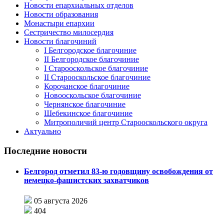
Новости епархиальных отделов
Новости образования
Монастыри епархии
Сестричество милосердия
Новости благочиний
I Белгородское благочиние
II Белгородское благочиние
I Старооскольское благочиние
II Старооскольское благочиние
Корочанское благочиние
Новооскольское благочиние
Чернянское благочиние
Шебекинское благочиние
Митрополичий центр Старооскольского округа
Актуально
Последние новости
Белгород отметил 83-ю годовщину освобождения от
немецко-фашистских захватчиков
05 августа 2026
404