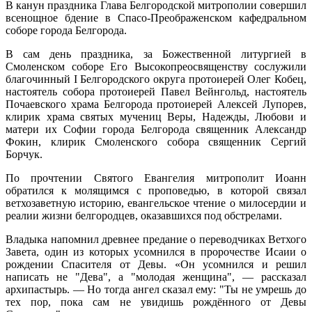
В канун праздника Глава Белгородской митрополии совершил
всенощное бдение в Спасо-Преображенском кафедральном
соборе города Белгорода.
В сам день праздника, за Божественной литургией в
Смоленском соборе Его Высокопреосвященству сослужили
благочинный I Белгородского округа протоиерей Олег Кобец,
настоятель собора протоиерей Павел Вейнгольд, настоятель
Почаевского храма Белгорода протоиерей Алексей Лупорев,
клирик храма святых мучениц Веры, Надежды, Любови и
матери их Софии города Белгорода священник Александр
Фокин, клирик Смоленского собора священник Сергий
Борчук.
По прочтении Святого Евангелия митрополит Иоанн
обратился к молящимся с проповедью, в которой связал
ветхозаветную историю, евангельское чтение о милосердии и
реалии жизни белгородцев, оказавшихся под обстрелами
.
Владыка напомнил древнее предание о переводчиках Ветхого
Завета, один из которых усомнился в пророчестве Исаии о
рождении Спасителя от Девы. «Он усомнился и решил
написать не "Дева", а "молодая женщина", — рассказал
архипастырь. — Но тогда ангел сказал ему: "Ты не умрешь до
тех пор, пока сам не увидишь рождённого от Девы