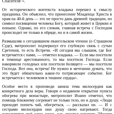
Спасителя"».
От исторического контекста владыка перешел к смыслу
праздника. Он объяснил, что принесение Младенца Христа в
храм на 40-й день — это не просто дань древней традиции, но
символ посвящения человека Богу, который живет в Церкви и
поныне. Однако, по его словам, главная встреча с Господом
происходит не только в обряде, но и в самой жизни.
Размышляя о сегодняшнем евангельском чтении (о Страшном
Суде), митрополит подчеркнул его глубокую связь с сутью
Сретения, то есть Встречи. «И сегодня мы слышим, где Бог
встречается с нами, — отметил владыка. — Если мы посетили
в темнице арестованного, то мы посетили Господа. Если
накормили голодных или посетили болящего — мы посетили
Господа. Вот она, встреча! Не нужно в мечтании думать, что
это будет обязательно какое-то потрясающее событие. Бог
встречается с человеком в тишине сердца».
Особое место в проповеди заняла тема милосердия как
конкретного дела веры. Говоря о недавнем открытии пункта
обогрева при монастыре, митрополит Иоанн отметил, что
помощь ближнему согревает не только тело, но и душу. «Люди
приходят попить чай, обогреться, — рассказал он. — И с
сестрами милосердия они душу свою нагревают. Тогда
исполняется ещё один закон, как апостол говорит: "Носите