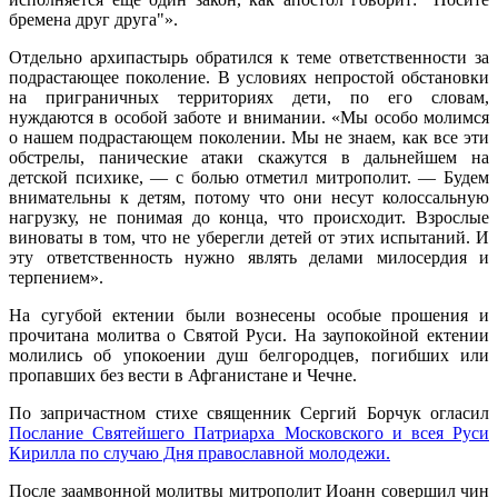
бремена друг друга"».
Отдельно архипастырь обратился к теме ответственности за
подрастающее поколение. В условиях непростой обстановки
на приграничных территориях дети, по его словам,
нуждаются в особой заботе и внимании. «Мы особо молимся
о нашем подрастающем поколении. Мы не знаем, как все эти
обстрелы, панические атаки скажутся в дальнейшем на
детской психике, — с болью отметил митрополит. — Будем
внимательны к детям, потому что они несут колоссальную
нагрузку, не понимая до конца, что происходит. Взрослые
виноваты в том, что не уберегли детей от этих испытаний. И
эту ответственность нужно являть делами милосердия и
терпением».
На сугубой ектении были вознесены особые прошения и
прочитана молитва о Святой Руси. На заупокойной ектении
молились об упокоении душ белгородцев, погибших или
пропавших без вести в Афганистане и Чечне.
По запричастном стихе священник Сергий Борчук огласил
Послание Святейшего Патриарха Московского и всея Руси
Кирилла по случаю Дня православной молодежи.
После заамвонной молитвы митрополит Иоанн совершил чин