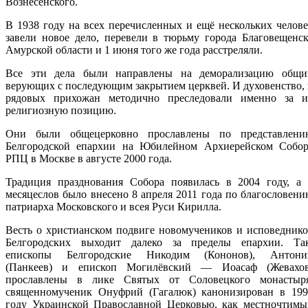
Вознесенского.
В 1938 году на всех перечисленных и ещё нескольких челов
завели новое дело, перевели в тюрьму города Благовещенс
Амурской области и 1 июня того же года расстреляли.
Все эти дела были направлены на деморализацию общи
верующих с последующим закрытием церквей. И духовенство,
рядовых прихожан методично преследовали именно за и
религиозную позицию.
Они были общецерковно прославлены по представлени
Белгородской епархии на Юбилейном Архиерейском Собор
РПЦ в Москве в августе 2000 года.
Традиция празднования Собора появилась в 2004 году, а 
месяцеслов было внесено 8 апреля 2011 года по благословен
патриарха Московского и всея Руси Кирилла.
Весть о христианском подвиге новомучеников и исповедник
Белгородских выходит далеко за пределы епархии. Так
епископы Белгородские Никодим (Кононов), Антони
(Панкеев) и епископ Могилёвский — Иоасаф (Жевахов
прославлены в лике Святых от Соловецкого монастыря
священномученик Онуфрий (Гагалюк) канонизирован в 199
году Украинской Православной Церковью, как местночтимы