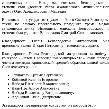
священномученика Никодима, епископа Белгородского 
степени был удостоен глава Яковлевского муниципальног
округа Олег Александрович Медведев.
Во внимание к усердным трудам во благо Святого Белогорья,
также по случаю престольного праздника храма, медал
священномученика Никодима, епископа Белгородского II
степени был удостоен Виноградов Дмитрий Станиславович.
Благодарность Главы Белгородской митрополии был
преподана Рулеву Игорю Петровичу – иконописцу храма.
Благодарность Главы Белгородской митрополии за победу 
конкурсе «Знаток Православной культуры-2025» была препо
членам команды Кривцовской средней образовательной школ
Яковлевского района:
Ступакову Артему Сергеевичу;
Кобзевой Ксении Егоровне;
Лобода Елизавете Владиславовне;
Даль-Пра Алисе Алексеевне;
Лобода Владиславу Владиславовичу;
Адониной Анне Дмитриевне.
Завершилось празднование концертом, на котором были