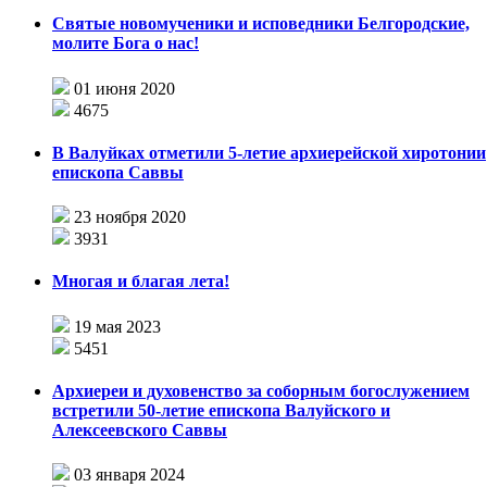
Святые новомученики и исповедники Белгородские,
молите Бога о нас!
01 июня 2020
4675
В Валуйках отметили 5-летие архиерейской хиротонии
епископа Саввы
23 ноября 2020
3931
Многая и благая лета!
19 мая 2023
5451
Архиереи и духовенство за соборным богослужением
встретили 50-летие епископа Валуйского и
Алексеевского Саввы
03 января 2024