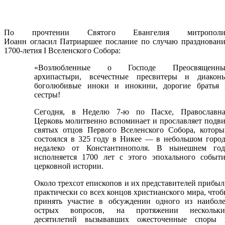
По прочтении Святого Евангелия митрополи
Иоанн огласил Патриаршее послание по случаю праздновани
1700-летия I Вселенского Собора:
«Возлюбленные о Господе Преосвященны
архипастыри, всечестные пресвитеры и диаконы
боголюбивые иноки и инокини, дорогие братья 
сестры!
Сегодня, в Неделю 7-ю по Пасхе, Православна
Церковь молитвенно вспоминает и прославляет подв
святых отцов Первого Вселенского Собора, которы
состоялся в 325 году в Никее — в небольшом горо
недалеко от Константинополя. В нынешнем год
исполняется 1700 лет с этого эпохального событи
церковной истории.
Около трехсот епископов и их представителей прибы
практически со всех концов христианского мира, что
принять участие в обсуждении одного из наиболе
острых вопросов, на протяжении нескольки
десятилетий вызывавших ожесточенные споры 