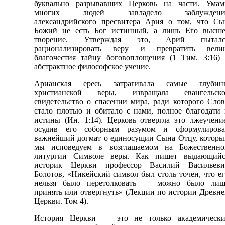
буквально разрывавших Церковь на части. Умам
многих людей завладело заблуждени
александрийского пресвитера Ария о том, что Сы
Божий не есть Бог истинный, а лишь Его высше
творение. Утверждая это, Арий пыталс
рационализировать веру и превратить вели
благочестия тайну боговоплощения (1 Тим. 3:16) 
абстрактное философское учение.
Арианская ересь затрагивала самые глубин
христианской веры, извращала евангельско
свидетельство о спасении мира, ради которого Сло
стало плотью и обитало с нами, полное благодати
истины (Ин. 1:14). Церковь отвергла это лжеучени
осудив его соборным разумом и сформулирова
важнейший догмат о единосущии Сына Отцу, которы
мы исповедуем в возглашаемом на Божественно
литургии Символе веры. Как пишет выдающийс
историк Церкви профессор Василий Васильеви
Болотов, «Никейский символ был столь точен, что е
нельзя было перетолковать — можно было лиш
принять или отвергнуть» (Лекции по истории Древн
Церкви. Том 4).
История Церкви — это не только академически