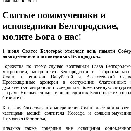
Главные новости
Святые новомученики и
исповедники Белгородские,
молите Бога о нас!
1 июня Святое Белогорье отмечает день памяти Собор
новомучеников и исповедников Белгородских.
Торжества по этому случаю возглавили Глава Белгородско
митрополии, митрополит Белгородский и Старооскольски
Иоанн и епископ Валуйский и Алексеевский Савва
Преосвященные архиереи в сослужении благочинных 
духовенства митрополии совершили Божественную литурги
в храме Новомучеников и исповедников Белгородских город
Строитель.
К началу богослужения митрополит Иоанн доставил ковчег 
частицами мощей святителя Иоасафа и священномученик
Никодима (Кононова).
Владыка также совершил чин освящения обновленног