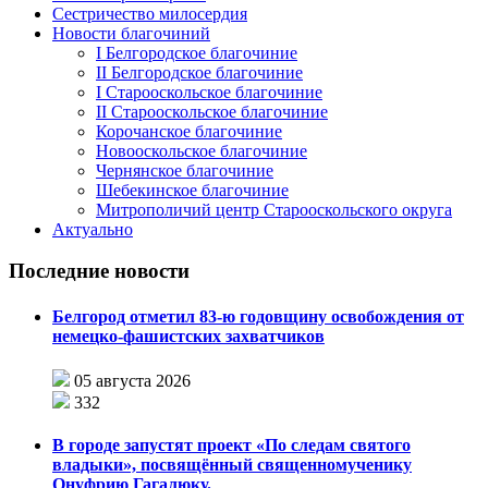
Сестричество милосердия
Новости благочиний
I Белгородское благочиние
II Белгородское благочиние
I Старооскольское благочиние
II Старооскольское благочиние
Корочанское благочиние
Новооскольское благочиние
Чернянское благочиние
Шебекинское благочиние
Митрополичий центр Старооскольского округа
Актуально
Последние новости
Белгород отметил 83-ю годовщину освобождения от
немецко-фашистских захватчиков
05 августа 2026
332
В городе запустят проект «По следам святого
владыки», посвящённый священномученику
Онуфрию Гагалюку.