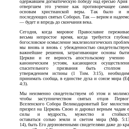
одержавшем догматическую победу над ересью Ария
отвергшем это учение как противоречащее сами
основам христианской веры. Так было и н
последующих святых Соборах. Так — верим и надеем
— будет и впредь до скончания века.
Сегодня, когда мировое Православие переживае
весьма непростое время, когда требуется глубоко
богословское осмысление экклезиологических пробле
мы вновь и вновь с убежденностью свидетельствуе
важнейшие решения, затрагивающие основы быти
Церкви и ее верность апостольскому учению 
каноническим устоям, касающиеся осуществлени
спасительного призвания быть столпом 
утверждением истины (1 Тим. 3:15), необходим
принимать сообща, в единстве духа и союзе мира (Е
4:3).
Мы неизменно свидетельствуем об этом и молимся
чтобы заступничеством святых отцов Первог
Вселенского Собора Великодаровитый Бог милостив
призрел на Церковь Свою и даровал верным чадам 
силы и мудрость, мужество и стойкост
оставаться солью земли и светом мира (Мф. 5:13
14), быть Его дерзновенными свидетелями даже до кр