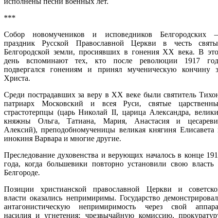
исполнены песни военных лет.
***
Собор новомучеников и исповедников Белгородских 
праздник Русской Православной Церкви в честь святы
Белгородской земли, просиявших в гонения XX века. В это
день вспоминают тех, кто после революции 1917 год
подвергался гонениям и принял мученическую кончину з
Христа.
Среди пострадавших за веру в ХХ веке были святитель Тихо
патриарх Московский и всея Руси, святые царственны
страстотерпцы (царь Николай II, царица Александра, велик
княжны Ольга, Татиана, Мария, Анастасия и цесареви
Алексий), преподобномученицы великая княгиня Елисавета 
инокиня Варвара и многие другие.
Преследование духовенства и верующих началось в конце 19
года, когда большевики повторно установили свою власть 
Белгороде.
Позиции христианской православной Церкви и советско
власти оказались непримиримы. Государство демонстрирова
антагонистическую непримиримость через свой аппара
насилия и угнетения: чрезвычайную комиссию, прокуратуру