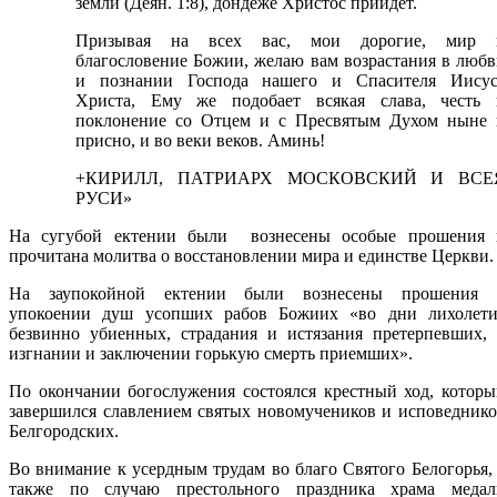
земли (Деян. 1:8), дондеже Христос приидет.
Призывая на всех вас, мои дорогие, мир 
благословение Божии, желаю вам возрастания в люб
и познании Господа нашего и Спасителя Иисус
Христа, Ему же подобает всякая слава, честь 
поклонение со Отцем и с Пресвятым Духом ныне 
присно, и во веки веков. Аминь!
+КИРИЛЛ, ПАТРИАРХ МОСКОВСКИЙ И ВСЕ
РУСИ»
На сугубой ектении были вознесены особые прошения 
прочитана молитва о восстановлении мира и единстве Церкви.
На заупокойной ектении были вознесены прошения 
упокоении душ усопших рабов Божиих «во дни лихолети
безвинно убиенных, страдания и истязания претерпевших, 
изгнании и заключении горькую смерть приемших».
По окончании богослужения состоялся крестный ход, котор
завершился славлением святых новомучеников и исповедник
Белгородских.
Во внимание к усердным трудам во благо Святого Белогорья,
также по случаю престольного праздника храма медал