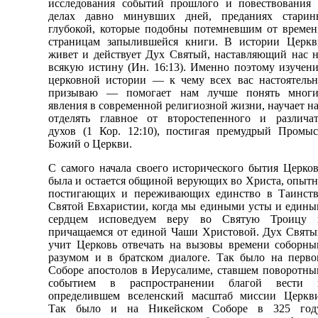
исследования событий прошлого и повествования 
делах давно минувших дней, преданиях старин
глубокой, которые подобны потемневшим от времен
страницам запылившейся книги. В истории Церкв
живет и действует Дух Святый, наставляющий нас 
всякую истину (Ин. 16:13). Именно поэтому изучен
церковной истории — к чему всех вас настоятельн
призываю — помогает нам лучше понять многи
явления в современной религиозной жизни, научает н
отделять главное от второстепенного и различат
духов (1 Кор. 12:10), постигая премудрый Промыс
Божий о Церкви.
С самого начала своего исторического бытия Церко
была и остается общиной верующих во Христа, опыт
постигающих и переживающих единство в Таинств
Святой Евхаристии, когда мы едиными усты и един
сердцем исповедуем веру во Святую Троицу 
причащаемся от единой Чаши Христовой. Дух Святы
учит Церковь отвечать на вызовы времени соборны
разумом и в братском диалоге. Так было на перво
Соборе апостолов в Иерусалиме, ставшем поворотн
событием в распространении благой вести 
определившем вселенский масштаб миссии Церкви
Так было и на Никейском Соборе в 325 году