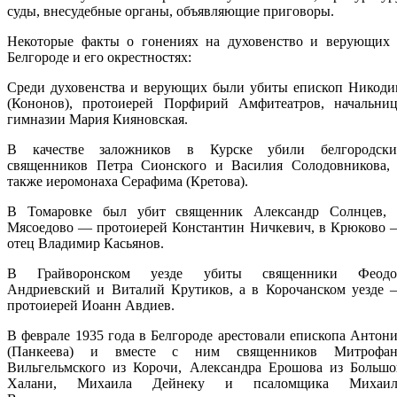
суды, внесудебные органы, объявляющие приговоры.
Некоторые факты о гонениях на духовенство и верующих 
Белгороде и его окрестностях:
Среди духовенства и верующих были убиты епископ Никоди
(Кононов), протоиерей Порфирий Амфитеатров, начальниц
гимназии Мария Кияновская.
В качестве заложников в Курске убили белгородски
священников Петра Сионского и Василия Солодовникова, 
также иеромонаха Серафима (Кретова).
В Томаровке был убит священник Александр Солнцев, 
Мясоедово — протоиерей Константин Ничкевич, в Крюково 
отец Владимир Касьянов.
В Грайворонском уезде убиты священники Феодо
Андриевский и Виталий Крутиков, а в Корочанском уезде 
протоиерей Иоанн Авдиев.
В феврале 1935 года в Белгороде арестовали епископа Антон
(Панкеева) и вместе с ним священников Митрофан
Вильгельмского из Корочи, Александра Ерошова из Большо
Халани, Михаила Дейнеку и псаломщика Михаил