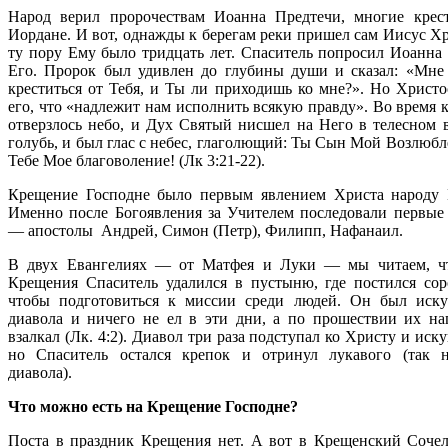
Народ верил пророчествам Иоанна Предтечи, многие крес
Иордане. И вот, однажды к берегам реки пришел сам Иисус Хр
ту пору Ему было тридцать лет. Спаситель попросил Иоанна 
Его. Пророк был удивлен до глубины души и сказал: «Мне
креститься от Тебя, и Ты ли приходишь ко мне?». Но Христо
его, что «надлежит нам исполнить всякую правду». Во время 
отверзлось небо, и Дух Святый нисшел на Него в телесном в
голубь, и был глас с небес, глаголющий: Ты Сын Мой Возлюбл
Тебе Мое благоволение! (Лк 3:21-22).
Крещение Господне было первым явлением Христа народу 
Именно после Богоявления за Учителем последовали первые
— апостолы Андрей, Симон (Петр), Филипп, Нафанаил.
В двух Евангелиях — от Матфея и Луки — мы читаем, ч
Крещения Спаситель удалился в пустыню, где постился сор
чтобы подготовиться к миссии среди людей. Он был иск
диавола и ничего не ел в эти дни, а по прошествии их на
взалкал (Лк. 4:2). Диавол три раза подступал ко Христу и иск
но Спаситель остался крепок и отринул лукавого (так 
диавола).
Что можно есть на Крещение Господне?
Поста в праздник Крещения нет. А вот в Крещенский Сочел