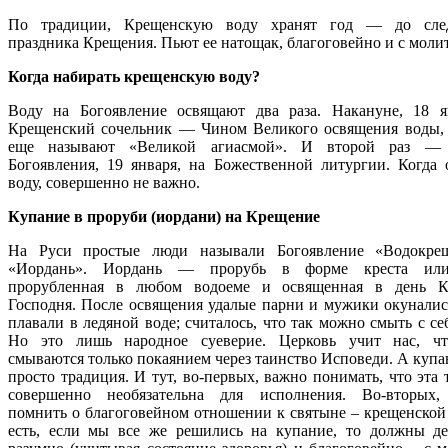
По традиции, Крещенскую воду хранят год — до сле
праздника Крещения. Пьют ее натощак, благоговейно и с моли
Когда набирать крещенскую воду?
Воду на Богоявление освящают два раза. Накануне, 18 я
Крещенский сочельник — Чином Великого освящения воды,
еще называют «Великой агиасмой». И второй раз —
Богоявления, 19 января, на Божественной литургии. Когда 
воду, совершенно не важно.
Купание в проруби (иордани) на Крещение
На Руси простые люди называли Богоявление «Водокре
«Иордань». Иордань — прорубь в форме креста или
прорубленная в любом водоеме и освященная в день К
Господня. После освящения удалые парни и мужики окуналис
плавали в ледяной воде; считалось, что так можно смыть с се
Но это лишь народное суеверие. Церковь учит нас, чт
смываются только покаянием через таинство Исповеди. А купа
просто традиция. И тут, во-первых, важно понимать, что эта
совершенно необязательна для исполнения. Во-вторых,
помнить о благоговейном отношении к святыне – крещенской 
есть, если мы все же решились на купание, то должны де