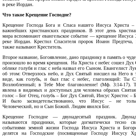
в реке Иордан.
Что такое Крещение Господне?
Крещение Господа Бога и Спаса нашего Иисуса Христа –
важнейших христианских праздников. В этот день христиа
мира вспоминают евангельское событие — крещение Иисуса 
реке Иордан. Крестил Спасителя пророк Иоанн Предтеча, 
также называют Креститель.
Второе название, Богоявление, дано празднику в память о чуде
произошло во время крещения. На Христа с небес сошел Дух 
облике голубя и глас с неба назвал его Сыном. Евангелист Л
об этом: Отверзлось небо, и Дух Святый нисшел на Него в 
виде, как голубь, и был глас с небес, глаголющий: Ты
Возлюбленный; в Тебе Мое благоволение! (Мф. 3:14-17). 
явлена в видимых и доступных для человека образах Святая
голос – Бог Отец, голубь – Бог Дух Святой, Иисус Христос –
И было засвидетельствованно, что Иисус – не тол
Человеческий, но и Сын Божий. Людям явился Бог.
Крещение Господне — двунадесятый праздник. Двунад
называются праздники, которые догматически тесно св
событиями земной жизни Господа Иисуса Христа и Бого
делятся на Господские (посвященные Господу Иисусу Х