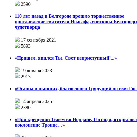
2590
110 лет назад в Белгороде прошло торжественное
прославление святителя Иоасафа, епископа Белгородс
чудотворца
17 сентября 2021
5893
«Пришел, явился Ты, Свет неприступный!...»
19 января 2023
2913
«Осанна в вышних, благословен Грядущий во имя Гос
14 апреля 2025
2380
«При крещении Твоем во Иордане, Господи, открылос
поклонение Троице…»