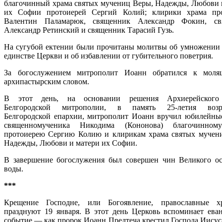
благочинный храма святых мучениц Веры, Надежды, Любови 
их Софии протоиерей Сергий Колий; клирики храма про
Валентин Паламарюк, священник Александр Фокин, св
Александр Ретинский и священник Тарасий Гузь.
На сугубой ектении были прочитаны молитвы об умножении
единстве Церкви и об избавлении от губительного поветрия.
За богослужением митрополит Иоанн обратился к моля
архипастырским словом.
В этот день, на основании решения Архиерейского
Белгородской митрополии, в память 25-летия возр
Белгородской епархии, митрополит Иоанн вручил юбилейны
священномученика Никодима (Кононова) благочинном
протоиерею Сергию Колию и клирикам храма святых мучен
Надежды, Любови и матери их Софии.
В завершение богослужения был совершен чин Великого о
воды.
***
Крещение Господне, или Богоявление, православные хр
празднуют 19 января. В этот день Церковь вспоминает еван
событие — как пророк Иоанн Предтеча крестил Господа Иисус