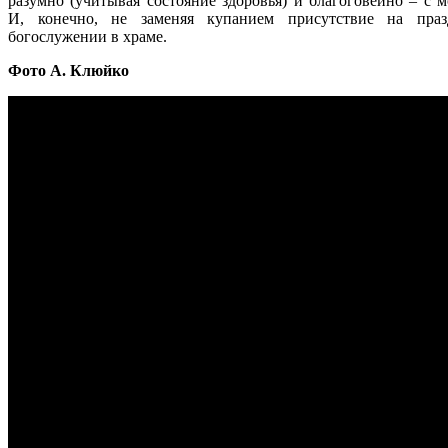
разумно (учитывая состояние здоровья) и благоговейно – с м
И, конечно, не заменяя купанием присутствие на праз
богослужении в храме.
Фото А. Клюйко