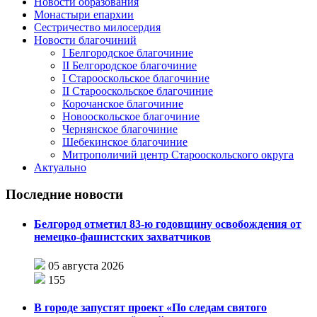
Новости образования
Монастыри епархии
Сестричество милосердия
Новости благочиний
I Белгородское благочиние
II Белгородское благочиние
I Старооскольское благочиние
II Старооскольское благочиние
Корочанское благочиние
Новооскольское благочиние
Чернянское благочиние
Шебекинское благочиние
Митрополичий центр Старооскольского округа
Актуально
Последние новости
Белгород отметил 83-ю годовщину освобождения от
немецко-фашистских захватчиков
05 августа 2026
155
В городе запустят проект «По следам святого