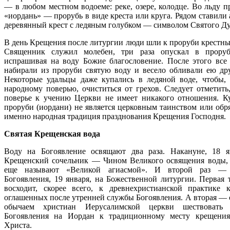
— в любом местном водоеме: реке, озере, колодце. Во льду п
«иордань» — прорубь в виде креста или круга. Рядом ставили
деревянный крест с ледяным голубком — символом Святого Ду
В день Крещения после литургии люди шли к проруби крестны
Священник служил молебен, три раза опускал в проруб
испрашивая на воду Божие благословение. После этого все 
набирали из проруби святую воду и весело обливали ею дру
Некоторые удальцы даже купались в ледяной воде, чтобы, 
народному поверью, очиститься от грехов. Следует отметить,
поверье к учению Церкви не имеет никакого отношения. К
проруби (иордани) не является церковным таинством или обря
именно народная традиция празднования Крещения Господня.
Святая Крещенская вода
Воду на Богоявление освящают два раза. Накануне, 18 я
Крещенский сочельник — Чином Великого освящения воды,
еще называют «Великой агиасмой». И второй раз —
Богоявления, 19 января, на Божественной литургии. Первая 
восходит, скорее всего, к древнехристианской практике 
оглашенных после утренней службы Богоявления. А вторая — с
обычаем христиан Иерусалимской церкви шествовать
Богоявления на Иордан к традиционному месту крещени
Христа.