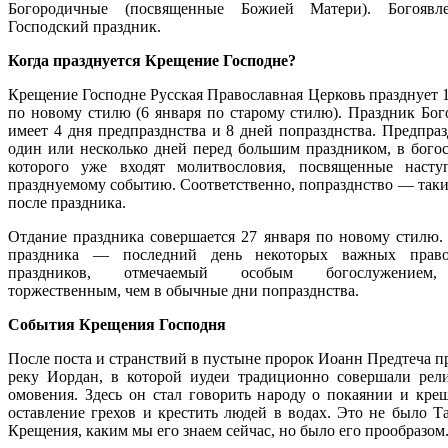
Богородичные (посвященные Божией Матери). Богояв
Господский праздник.
Когда празднуется Крещение Господне?
Крещение Господне Русская Православная Церковь празднует 1
по новому стилю (6 января по старому стилю). Праздник Бог
имеет 4 дня предпразднства и 8 дней попразднства. Предпраз
один или несколько дней перед большим праздником, в бого
которого уже входят молитвословия, посвященные наст
празднуемому событию. Соответственно, попразднство — таки
после праздника.
Отдание праздника совершается 27 января по новому стилю.
праздника — последний день некоторых важных право
праздников, отмечаемый особым богослужением,
торжественным, чем в обычные дни попразднства.
События Крещения Господня
После поста и странствий в пустыне пророк Иоанн Предтеча п
реку Иордан, в которой иудеи традиционно совершали рел
омовения. Здесь он стал говорить народу о покаянии и кре
оставление грехов и крестить людей в водах. Это не было Т
Крещения, каким мы его знаем сейчас, но было его прообразом