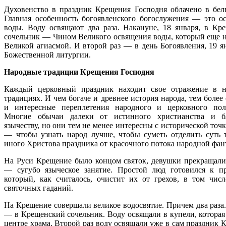
Духовенство в праздник Крещения Господня облачено в бел
Главная особенность богоявленского богослужения — это о
воды. Воду освящают два раза. Накануне, 18 января, в Кр
сочельник — Чином Великого освящения воды, который еще 
Великой агиасмой. И второй раз — в день Богоявления, 19 ян
Божественной литургии.
Народные традиции Крещения Господня
Каждый церковный праздник находит свое отражение в 
традициях. И чем богаче и древнее история народа, тем боле
и интересные переплетения народного и церковного пол
Многие обычаи далеки от истинного христианства и б
язычеству, но они тем не менее интересны с исторической точ
— чтобы узнать народ лучше, чтобы суметь отделить суть 
иного Христова праздника от красочного потока народной фан
На Руси Крещение было концом святок, девушки прекращали
— сугубо языческое занятие. Простой люд готовился к пр
который, как считалось, очистит их от грехов, в том числ
святочных гаданий.
На Крещение совершали великое водосвятие. Причем два раза
— в Крещенский сочельник. Воду освящали в купели, которая 
центре храма. Второй раз воду освящали уже в сам праздник 