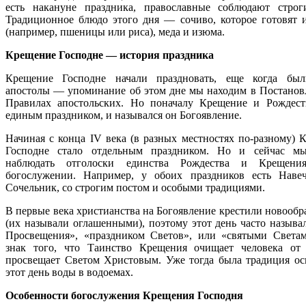
есть накануне праздника, православные соблюдают строг
Традиционное блюдо этого дня — сочиво, которое готовят 
(например, пшеницы или риса), меда и изюма.
Крещение Господне — история праздника
Крещение Господне начали праздновать, еще когда бы
апостолы — упоминание об этом дне мы находим в Постанов
Правилах апостольских. Но поначалу Крещение и Рождес
единым праздником, и назывался он Богоявление.
Начиная с конца IV века (в разных местностях по-разному) 
Господне стало отдельным праздником. Но и сейчас м
наблюдать отголоски единства Рождества и Креще
богослужении. Например, у обоих праздников есть Нав
Сочельник, со строгим постом и особыми традициями.
В первые века христианства на Богоявление крестили новооб
(их называли оглашенными), поэтому этот день часто называ
Просвещения», «праздником Светов», или «святыми Свет
знак того, что Таинство Крещения очищает человека от
просвещает Светом Христовым. Уже тогда была традиция ос
этот день воды в водоемах.
Особенности богослужения Крещения Господня