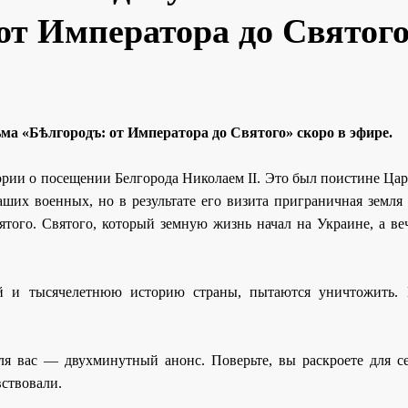
от Императора до Святог
ма «Бѣлгородъ: от Императора до Святого» скоро в эфире.
рии о посещении Белгорода Николаем II. Это был поистине Цар
ших военных, но в результате его визита приграничная земля 
ятого. Святого, который земную жизнь начал на Украине, а в
ней и тысячелетнюю историю страны, пытаются уничтожить.
ля вас — двухминутный анонс. Поверьте, вы раскроете для с
вствовали.