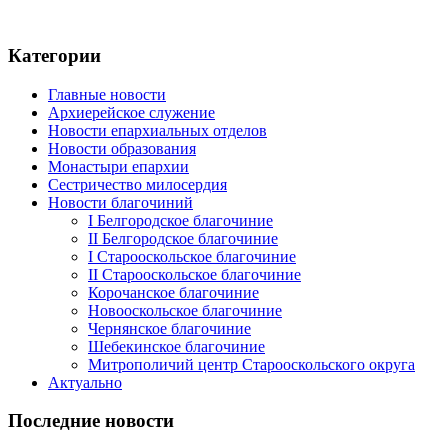
Категории
Главные новости
Архиерейское служение
Новости епархиальных отделов
Новости образования
Монастыри епархии
Сестричество милосердия
Новости благочиний
I Белгородское благочиние
II Белгородское благочиние
I Старооскольское благочиние
II Старооскольское благочиние
Корочанское благочиние
Новооскольское благочиние
Чернянское благочиние
Шебекинское благочиние
Митрополичий центр Старооскольского округа
Актуально
Последние новости