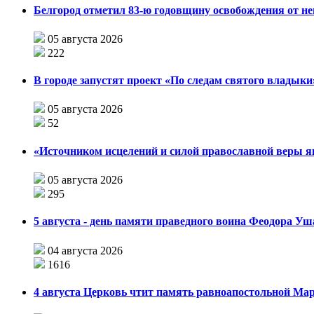
Белгород отметил 83-ю годовщину освобождения от н
05 августа 2026
222
В городе запустят проект «По следам святого влады
05 августа 2026
52
«Источником исцелений и силой православной веры я
05 августа 2026
295
5 августа - день памяти праведного воина Феодора У
04 августа 2026
1616
4 августа Церковь чтит память равноапостольной М