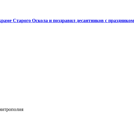
аме Старого Оскола и поздравил десантников с праздником
 митрополия