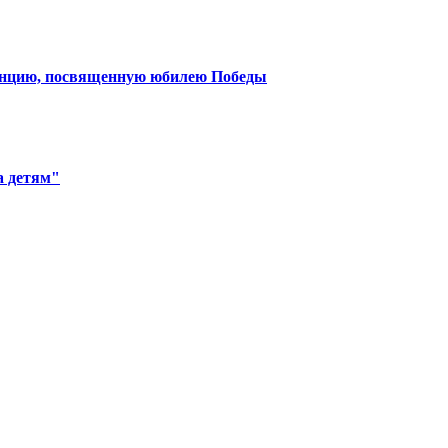
нцию, посвященную юбилею Победы
а детям"