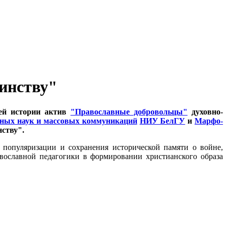
инству"
шей истории актив
"Православные добровольцы"
духовно-
нных наук и массовых коммуникаций
НИУ БелГУ
и
Марфо-
ству".
популяризации и сохранения исторической памяти о войне,
вославной педагогики в формировании христианского образа