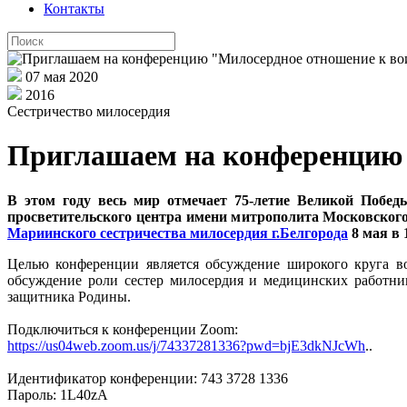
Контакты
07 мая 2020
2016
Сестричество милосердия
Приглашаем на конференцию 
В этом году весь мир отмечает 75-летие Великой Побе
просветительского центра имени митрополита Московског
Мариинского сестричества милосердия г.Белгорода
8 мая в 
Целью конференции является обсуждение широкого круга во
обсуждение роли сестер милосердия и медицинских работни
защитника Родины.
Подключиться к конференции Zoom:
https://us04web.zoom.us/j/74337281336?pwd=bjE3dkNJcWh
..
Идентификатор конференции: 743 3728 1336
Пароль: 1L40zA