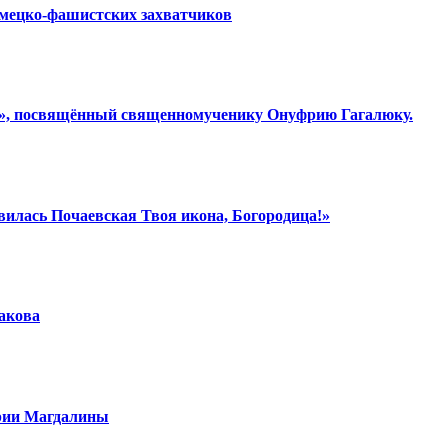
емецко-фашистских захватчиков
ки», посвящённый священномученику Онуфрию Гагалюку.
вилась Почаевская Твоя икона, Богородица!»
шакова
арии Магдалины