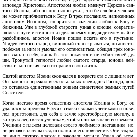
за­по­ве­ди Хри­сто­вы. Апо­сто­лом люб­ви име­ну­ет Цер­ковь свя­
то­го Иоан­на, ибо он по­сто­ян­но учил, что без люб­ви че­ло­век
не мо­жет при­бли­зить­ся к Бо­гу. В трех по­сла­ни­ях, на­пи­сан­ных
апо­сто­лом Иоан­ном, го­во­рит­ся о зна­че­нии люб­ви к Бо­гу и
ближ­ним. Уже в глу­бо­кой ста­ро­сти, узнав о юно­ше, со­вра­тив­
шем­ся с пу­ти ис­тин­но­го и сде­лав­шем­ся пред­во­ди­те­лем шай­ки
раз­бой­ни­ков, апо­стол Иоанн по­шел ис­кать его в пу­сты­ню.
Уви­дев свя­то­го стар­ца, ви­нов­ный стал скры­вать­ся, но апо­стол
по­бе­жал за ним и умо­лял его оста­но­вить­ся, обе­щая грех юно­
ши взять на се­бя, лишь бы тот по­ка­ял­ся и не гу­бил сво­ей ду­
ши. Тро­ну­тый теп­ло­той люб­ви свя­то­го стар­ца, юно­ша дей­
стви­тель­но по­ка­ял­ся и ис­пра­вил свою жизнь.
Свя­той апо­стол Иоанн скон­чал­ся в воз­расте ста с лиш­ним лет.
Он на­мно­го пе­ре­жил всех осталь­ных оче­вид­цев Гос­по­да, дол­
го оста­ва­ясь един­ствен­ным жи­вым сви­де­те­лем зем­ных пу­тей
Спа­си­те­ля.
Ко­гда на­ста­ло вре­мя от­ше­ствия апо­сто­ла Иоан­на к Бо­гу, он
уда­лил­ся за пре­де­лы Ефе­са с се­мью сво­и­ми уче­ни­ка­ми и по­ве­
лел при­го­то­вить для се­бя в зем­ле кре­сто­об­раз­ную мо­ги­лу, в
ко­то­рую лег, ска­зав уче­ни­кам, чтобы они за­сы­па­ли его зем­лей.
Уче­ни­ки с пла­чем це­ло­ва­ли сво­е­го лю­би­мо­го на­став­ни­ка, но,
не ре­ша­ясь ослу­шать­ся, ис­пол­ни­ли его по­ве­ле­ние. Они за­кры­
ли ли­цо свя­то­го пла­том и за­ко­па­ли мо­ги­лу. Узнав об этом,