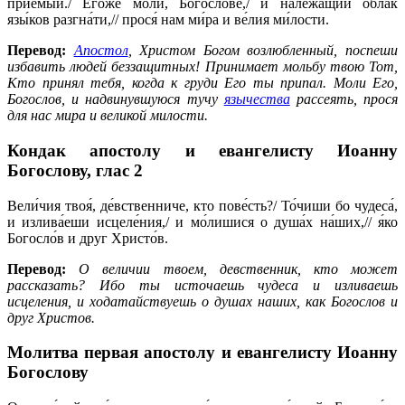
прие́мый./ Его́же моли́, Богосло́ве,/ и належа́щий о́блак
язы́ков разгна́ти,// прося́ нам ми́ра и ве́лия ми́лости.
Перевод:
Апостол
, Христом Богом возлюбленный, поспеши
избавить людей беззащитных! Принимает мольбу твою Тот,
Кто принял тебя, когда к груди Его ты припал. Моли Его,
Богослов, и надвинувшуюся тучу
язычества
рассеять, прося
для нас мира и великой милости.
Кондак апостолу и евангелисту Иоанну
Богослову,
глас 2
Вели́чия твоя́, де́вственниче, кто пове́сть?/ То́чиши бо чудеса́,
и излива́еши исцеле́ния,/ и мо́лишися о душа́х на́ших,// я́ко
Богосло́в и друг Христо́в.
Перевод:
О величии твоем, девственник, кто может
рассказать? Ибо ты источаешь чудеса и изливаешь
исцеления, и ходатайствуешь о душах наших, как Богослов и
друг Христов.
Молитва первая апостолу и евангелисту Иоанну
Богослову