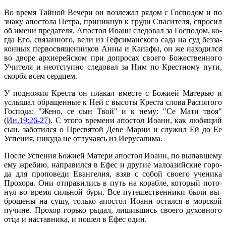
Во вре­мя Тай­ной Ве­че­ри он воз­ле­жал ря­дом с Гос­по­дом и по
зна­ку апо­сто­ла Пет­ра, при­ник­нув к гру­ди Спа­си­те­ля, спро­сил
об име­ни пре­да­те­ля. Апо­стол Иоанн сле­до­вал за Гос­по­дом, ко­
гда Его, свя­зан­но­го, ве­ли из Геф­си­ман­ско­го са­да на суд без­за­
кон­ных пер­во­свя­щен­ни­ков Ан­ны и Ка­иа­фы, он же на­хо­дил­ся
во дво­ре ар­хи­ерей­ском при до­про­сах сво­е­го Бо­же­ствен­но­го
Учи­те­ля и неот­ступ­но сле­до­вал за Ним по Крест­но­му пу­ти,
скор­бя всем серд­цем.
У под­но­жия Кре­ста он пла­кал вме­сте с Бо­жи­ей Ма­те­рью и
услы­шал об­ра­щен­ные к Ней с вы­со­ты Кре­ста сло­ва Рас­пя­то­го
Гос­по­да: "Же­но, се сын Твой" и к нему: "Се Ма­ти твоя"
(
Ин.19:26-27
). С это­го вре­ме­ни апо­стол Иоанн, как лю­бя­щий
сын, за­бо­тил­ся о Пре­свя­той Де­ве Ма­рии и слу­жил Ей до Ее
Успе­ния, ни­ку­да не от­лу­ча­ясь из Иеру­са­ли­ма.
По­сле Успе­ния Бо­жи­ей Ма­те­ри апо­стол Иоанн, по вы­пав­ше­му
ему жре­бию, на­пра­вил­ся в Ефес и дру­гие ма­ло­азий­ские го­ро­
да для про­по­ве­ди Еван­ге­лия, взяв с со­бой сво­е­го уче­ни­ка
Про­хо­ра. Они от­пра­ви­лись в путь на ко­раб­ле, ко­то­рый по­то­
нул во вре­мя силь­ной бу­ри. Все пу­те­ше­ствен­ни­ки бы­ли вы­
бро­ше­ны на су­шу, толь­ко апо­стол Иоанн остал­ся в мор­ской
пу­чине. Про­хор горь­ко ры­дал, ли­шив­шись сво­е­го ду­хов­но­го
от­ца и на­став­ни­ка, и по­шел в Ефес один.