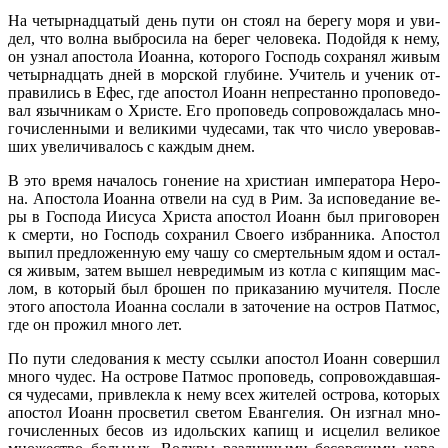
На че­тыр­на­дца­тый день пу­ти он сто­ял на бе­ре­гу мо­ря и уви­
дел, что вол­на вы­бро­си­ла на бе­рег че­ло­ве­ка. По­дой­дя к нему,
он узнал апо­сто­ла Иоан­на, ко­то­ро­го Гос­подь со­хра­нял жи­вым
че­тыр­на­дцать дней в мор­ской глу­бине. Учи­тель и уче­ник от­
пра­ви­лись в Ефес, где апо­стол Иоанн непре­стан­но про­по­ве­до­
вал языч­ни­кам о Хри­сте. Его про­по­ведь со­про­вож­да­лась мно­
го­чис­лен­ны­ми и ве­ли­ки­ми чу­де­са­ми, так что чис­ло уве­ро­вав­
ших уве­ли­чи­ва­лось с каж­дым днем.
В это вре­мя на­ча­лось го­не­ние на хри­сти­ан им­пе­ра­то­ра Неро­
на. Апо­сто­ла Иоан­на от­ве­ли на суд в Рим. За ис­по­ве­да­ние ве­
ры в Гос­по­да Иису­са Хри­ста апо­стол Иоанн был при­го­во­рен
к смер­ти, но Гос­подь со­хра­нил Сво­е­го из­бран­ни­ка. Апо­стол
вы­пил пред­ло­жен­ную ему ча­шу со смер­тель­ным ядом и остал­
ся жи­вым, за­тем вы­шел невре­ди­мым из кот­ла с ки­пя­щим мас­
лом, в ко­то­рый был бро­шен по при­ка­за­нию му­чи­те­ля. По­сле
это­го апо­сто­ла Иоан­на со­сла­ли в за­то­че­ние на ост­ров Пат­мос,
где он про­жил мно­го лет.
По пу­ти сле­до­ва­ния к ме­сту ссыл­ки апо­стол Иоанн со­вер­шил
мно­го чу­дес. На ост­ро­ве Пат­мос про­по­ведь, со­про­вож­дав­ша­я­
ся чу­де­са­ми, при­влек­ла к нему всех жи­те­лей ост­ро­ва, ко­то­рых
апо­стол Иоанн про­све­тил све­том Еван­ге­лия. Он из­гнал мно­
го­чис­лен­ных бе­сов из идоль­ских ка­пищ и ис­це­лил ве­ли­кое