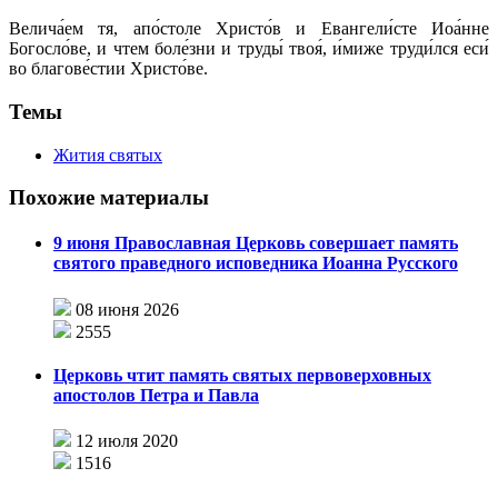
Велича́ем тя, апо́столе Христо́в и Евангели́сте Иоа́нне
Богосло́ве, и чтем боле́зни и труды́ твоя́, и́миже труди́лся еси́
во благове́стии Христо́ве.
Темы
Жития святых
Похожие материалы
9 июня Православная Церковь совершает память
святого праведного исповедника Иоанна Русского
08 июня 2026
2555
Церковь чтит память святых первоверховных
апостолов Петра и Павла
12 июля 2020
1516