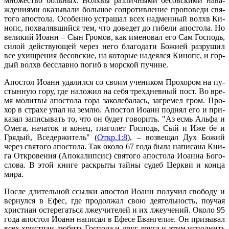
мно­же­ство боль­ных. Волх­вы раз­лич­ны­ми бе­сов­ски­ми на­ва­
жде­ни­я­ми ока­зы­ва­ли боль­шое со­про­тив­ле­ние про­по­ве­ди свя­
то­го апо­сто­ла. Осо­бен­но устра­шал всех над­мен­ный волхв Ки­
нопс, по­хва­ляв­ший­ся тем, что до­ве­дет до ги­бе­ли апо­сто­ла. Но
ве­ли­кий Иоанн – Сын Гро­мов, как име­но­вал его Сам Гос­подь,
си­лой дей­ству­ю­щей через него бла­го­да­ти Бо­жи­ей раз­ру­шил
все ухищ­ре­ния бе­сов­ские, на ко­то­рые на­де­ял­ся Ки­нопс, и гор­
дый волхв бес­слав­но по­гиб в мор­ской пу­чине.
Апо­стол Иоанн уда­лил­ся со сво­им уче­ни­ком Про­хо­ром на пу­
стын­ную го­ру, где на­ло­жил на се­бя трех­днев­ный пост. Во вре­
мя мо­лит­вы апо­сто­ла го­ра за­ко­ле­ба­лась, за­гре­мел гром. Про­
хор в стра­хе упал на зем­лю. Апо­стол Иоанн под­нял его и при­
ка­зал за­пи­сы­вать то, что он бу­дет го­во­рить. "Аз есмь Аль­фа и
Оме­га, на­ча­ток и ко­нец, гла­го­лет Гос­подь, Сый и Иже бе и
Гря­дый, Все­дер­жи­тель" (
Откр.1:8
), – воз­ве­щал Дух Бо­жий
через свя­то­го апо­сто­ла. Так око­ло 67 го­да бы­ла на­пи­са­на Кни­
га От­кро­ве­ния (Апо­ка­лип­сис) свя­то­го апо­сто­ла Иоан­на Бо­го­
сло­ва. В этой кни­ге рас­кры­ты тай­ны су­деб Церк­ви и кон­ца
ми­ра.
По­сле дли­тель­ной ссыл­ки апо­стол Иоанн по­лу­чил сво­бо­ду и
вер­нул­ся в Ефес, где про­дол­жал свою де­я­тель­ность, по­учая
хри­сти­ан осте­ре­гать­ся лже­учи­те­лей и их лже­уче­ний. Око­ло 95
го­да апо­стол Иоанн на­пи­сал в Ефе­се Еван­ге­лие. Он при­зы­вал
всех хри­сти­ан лю­бить Гос­по­да и друг дру­га и этим ис­пол­нить