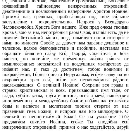
О, вели́кий апо́столе, евангели́сте громогла́сный, Богосло́ве
изя́щнейший, тайнови́дче неизрече́нных открове́ний,
де́вственниче и возлю́бленный напе́рсниче Христо́в Иоа́нне!
Приими́ нас, гре́шных, прибега́ющих под твое́ си́льное
заступле́ние и покрови́тельство. Испроси́ у Всеще́драго
Человеколю́бца Христа́ Бо́га на́шего, И́же пред очесы́ твои́ми
кровь Свою́ за ны, непотре́бныя рабы́ Своя́, излия́л есть, да не
помяне́т беззако́ний на́ших, но да поми́лует нас и сотвори́т с
на́ми по ми́лости Свое́й: да да́рует нам здра́вие душе́вное и
теле́сное, вся́кое благоде́нствие и изоби́лие, наставля́я нас
обраща́ти о́ная во сла́ву Его́, Творца́, Спаси́теля и Бо́га
на́шего, по кончи́не же вре́менныя жи́зни на́шея от
немилосе́рдных истяза́телей на возду́шных мыта́рствах да
изба́вит нас, и та́ко да дости́гнем, тобо́ю води́мии и
покрыва́емии, Го́рняго о́наго Иерусали́ма, его́же сла́ву ты во
открове́нии зрел еси́, ны́не же несконча́емыя ра́дости
наслажда́ешися. О вели́кий Иоа́нне! Сохрани́ вся гра́ды и
страны́ христиа́нския и всех, призыва́ющих и́мя твое́, от
гла́да, губи́тельства, тру́са и пото́па, огня́ и меча́, наше́ствия
иноплеме́нных и междоусо́бныя бра́ни; изба́ви нас от вся́кия
беды́ и напа́сти и моли́твами твои́ми отврати́ от нас
пра́ведный гнев Бо́жий, и испроси́ нам Его́ милосе́рдие. О
вели́кий и непостижи́мый Бо́же! Се на умоле́ние Тебе́
предлага́ем свята́го Иоа́нна, его́же Ты сподо́бил еси́
неизрече́нных открове́ний, приими́ о нас хода́тайство, да́руй