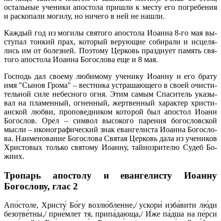
осталь­ные уче­ни­ки апо­сто­ла при­шли к ме­сту его по­гре­бе­ния
и рас­ко­па­ли мо­ги­лу, но ни­че­го в ней не на­шли.
Каж­дый год из мо­ги­лы свя­то­го апо­сто­ла Иоан­на 8-го мая вы­
сту­пал тон­кий прах, ко­то­рый ве­ру­ю­щие со­би­ра­ли и ис­це­ля­
лись им от бо­лез­ней. По­это­му Цер­ковь празд­ну­ет па­мять свя­
то­го апо­сто­ла Иоан­на Бо­го­сло­ва еще и 8 мая.
Гос­подь дал сво­е­му лю­би­мо­му уче­ни­ку Иоан­ну и его бра­ту
имя "Сы­нов Гро­ма" – вест­ни­ка устра­ша­ю­ще­го в сво­ей очи­сти­
тель­ной си­ле небес­но­го ог­ня. Этим са­мым Спа­си­тель ука­зы­
вал на пла­мен­ный, ог­нен­ный, жерт­вен­ный ха­рак­тер хри­сти­
ан­ской люб­ви, про­по­вед­ни­ком ко­то­рой был апо­стол Иоанн
Бо­го­слов. Орел – сим­вол вы­со­ко­го па­ре­ния бо­го­слов­ской
мыс­ли – ико­но­гра­фи­че­ский знак еван­ге­ли­ста Иоан­на Бо­го­сло­
ва. На­име­но­ва­ние Бо­го­сло­ва Свя­тая Цер­ковь да­ла из уче­ни­ков
Хри­сто­вых толь­ко свя­то­му Иоан­ну, тай­но­зри­те­лю Су­деб Бо­
жи­их.
Тропарь апостолу и евангелисту Иоанну
Богослову,
глас 2
Апо́столе, Христу́ Бо́гу возлю́бленне,/ ускори́ изба́вити лю́ди
безотве́тны,/ прие́млет тя, припа́дающа,/ И́же па́дша на пе́рси