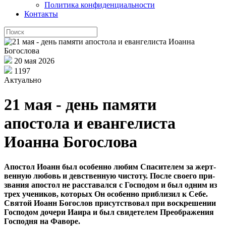
Политика конфиденциальности
Контакты
20 мая 2026
1197
Актуально
21 мая - день памяти
апостола и евангелиста
Иоанна Богослова
Апо­стол Иоанн был осо­бен­но лю­бим Спа­си­те­лем за жерт­
вен­ную лю­бовь и дев­ствен­ную чи­сто­ту. По­сле сво­е­го при­
зва­ния апо­стол не рас­ста­вал­ся с Гос­по­дом и был од­ним из
трех уче­ни­ков, ко­то­рых Он осо­бен­но при­бли­зил к Се­бе.
Свя­той Иоанн Бо­го­слов при­сут­ство­вал при вос­кре­ше­нии
Гос­по­дом до­че­ри Иа­и­ра и был сви­де­те­лем Пре­об­ра­же­ния
Гос­под­ня на Фа­во­ре.