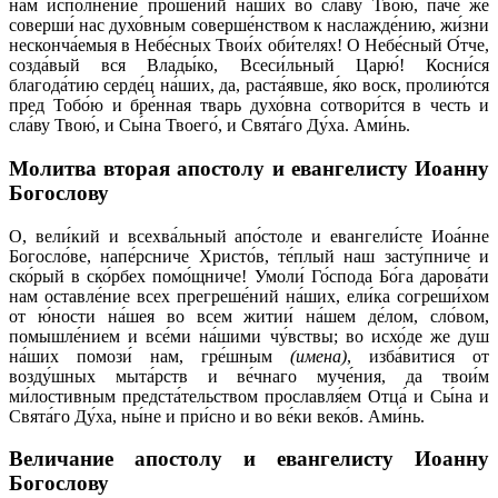
нам исполне́ние проше́ний на́ших во сла́ву Твою́, па́че же
соверши́ нас духо́вным соверше́нством к наслажде́нию, жи́зни
несконча́емыя в Небе́сных Твои́х оби́телях! О Небе́сный О́тче,
созда́вый вся Влады́ко, Всеси́льный Царю́! Косни́ся
благода́тию серде́ц на́ших, да, раста́явше, я́ко воск, пролию́тся
пред Тобо́ю и бре́нная тварь духо́вна сотвори́тся в честь и
сла́ву Твою́, и Сы́на Твоего́, и Свята́го Ду́ха. Ами́нь.
Молитва вторая апостолу и евангелисту Иоанну
Богослову
О, вели́кий и всехва́льный апо́столе и евангели́сте Иоа́нне
Богосло́ве, напе́рсниче Христо́в, те́плый наш засту́пниче и
ско́рый в ско́рбех помо́щниче! Умоли́ Го́спода Бо́га дарова́ти
нам оставле́ние всех прегреше́ний на́ших, ели́ка согреши́хом
от ю́ности на́шея во всем житии́ на́шем де́лом, сло́вом,
помышле́нием и все́ми на́шими чу́вствы; во исхо́де же душ
на́ших помози́ нам, гре́шным
(имена)
, изба́витися от
возду́шных мыта́рств и ве́чнаго муче́ния, да твои́м
ми́лостивным предста́тельством прославля́ем Отца́ и Сы́на и
Свята́го Ду́ха, ны́не и при́сно и во ве́ки веко́в. Ами́нь.
Величание апостолу и евангелисту Иоанну
Богослову