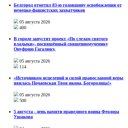
Белгород отметил 83-ю годовщину освобождения от
немецко-фашистских захватчиков
05 августа 2026
400
В городе запустят проект «По следам святого
владыки», посвящённый священномученику
Онуфрию Гагалюку.
05 августа 2026
114
«Источником исцелений и силой православной веры
явилась Почаевская Твоя икона, Богородица!»
05 августа 2026
500
5 августа - день памяти праведного воина Феодора
Ушакова