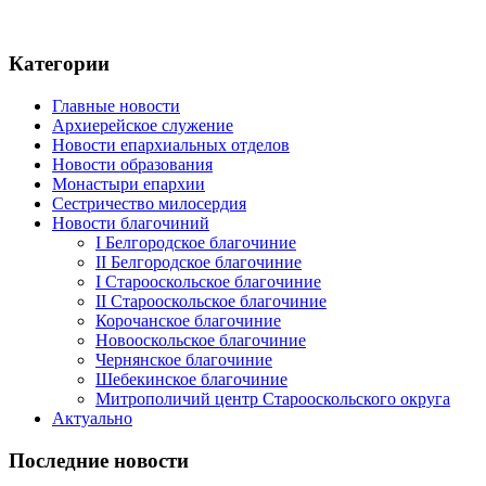
Категории
Главные новости
Архиерейское служение
Новости епархиальных отделов
Новости образования
Монастыри епархии
Сестричество милосердия
Новости благочиний
I Белгородское благочиние
II Белгородское благочиние
I Старооскольское благочиние
II Старооскольское благочиние
Корочанское благочиние
Новооскольское благочиние
Чернянское благочиние
Шебекинское благочиние
Митрополичий центр Старооскольского округа
Актуально
Последние новости