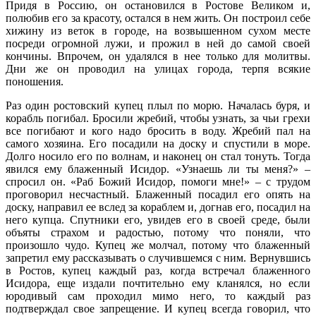
Придя в Россию, он остановился в Ростове Великом и,
полюбив его за красоту, остался в нем жить. Он построил себе
хижину из веток в городе, на возвышенном сухом месте
посреди огромной лужи, и прожил в ней до самой своей
кончины. Впрочем, он удалялся в нее только для молитвы.
Дни же он проводил на улицах города, терпя всякие
поношения.
Раз один ростовский купец плыл по морю. Началась буря, и
корабль погибал. Бросили жребий, чтобы узнать, за чьи грехи
все погибают и кого надо бросить в воду. Жребий пал на
самого хозяина. Его посадили на доску и спустили в море.
Долго носило его по волнам, и наконец он стал тонуть. Тогда
явился ему блаженный Исидор. «Узнаешь ли ты меня?» –
спросил он. «Раб Божий Исидор, помоги мне!» – с трудом
проговорил несчастный. Блаженный посадил его опять на
доску, направил ее вслед за кораблем и, догнав его, посадил на
него купца. Спутники его, увидев его в своей среде, были
объяты страхом и радостью, потому что поняли, что
произошло чудо. Купец же молчал, потому что блаженный
запретил ему рассказывать о случившемся с ним. Вернувшись
в Ростов, купец каждый раз, когда встречал блаженного
Исидора, еще издали почтительно ему кланялся, но если
юродивый сам проходил мимо него, то каждый раз
подтверждал свое запрещение. И купец всегда говорил, что