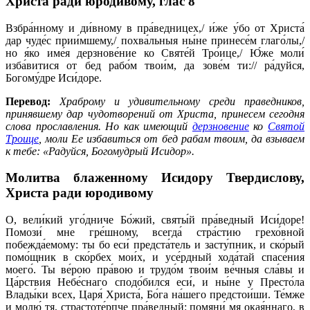
Христа ради юродивому,
глас 8
Взбра́нному и ди́вному в пра́ведницех,/ и́же у́бо от Христа́
дар чуде́с прии́мшему,/ похва́льныя ны́не принесе́м глаго́лы,/
но я́ко име́я дерзнове́ние ко Святе́й Тро́ице,/ Ю́же моли́
изба́витися от бед рабо́м твои́м, да зове́м ти:// ра́дуйся,
Богому́дре Иси́доре.
Перевод:
Храброму и удивительному среди праведников,
принявшему дар чудотворений от Христа, принесем сегодня
слова прославления. Но как имеющий
дерзновение
ко
Святой
Троице
, моли Ее избавиться от бед рабам твоим, да взываем
к тебе: «Радуйся, Богомудрый Исидор».
Молитва блаженному Исидору Твердислову,
Христа ради юродивому
О, вели́кий уго́дниче Бо́жий, святы́й пра́ведный Иси́доре!
Помози́ мне гре́шному, всегда́ стра́стию грехо́вной
побежда́емому: ты бо еси́ предста́тель и засту́пник, и ско́рый
помо́щник в ско́рбех мои́х, и усе́рдный хода́тай спасе́ния
моего́. Ты ве́рою пра́вою и трудо́м твои́м ве́чныя сла́вы и
Ца́рствия Небе́снаго сподо́бился еси́, и ны́не у Престо́ла
Влады́ки всех, Царя́ Христа́, Бо́га на́шего предстои́ши. Те́мже
и молю́ тя, страстоте́рпче пра́ведный: помяни́ мя окая́ннаго, в