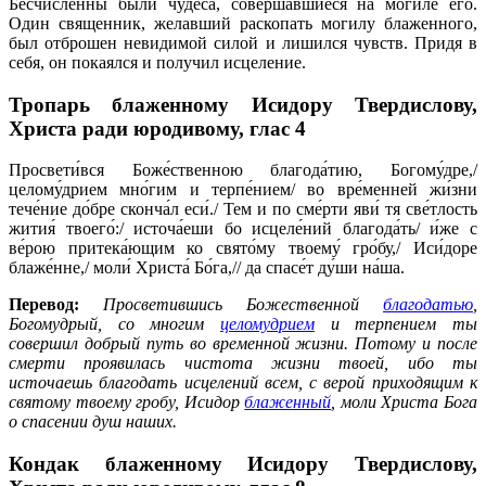
Бесчисленны были чудеса, совершавшиеся на могиле его.
Один священник, желавший раскопать могилу блаженного,
был отброшен невидимой силой и лишился чувств. Придя в
себя, он покаялся и получил исцеление.
Тропарь блаженному Исидору Твердислову,
Христа ради юродивому,
глас 4
Просвети́вся Боже́ственною благода́тию, Богому́дре,/
целому́дрием мно́гим и терпе́нием/ во вре́менней жи́зни
тече́ние до́бре сконча́л еси́./ Тем и по сме́рти яви́ тя све́тлость
жития́ твоего́:/ источа́еши бо исцеле́ний благода́ть/ и́же с
ве́рою притека́ющим ко свято́му твоему́ гро́бу,/ Иси́доре
блаже́нне,/ моли́ Христа́ Бо́га,// да спасе́т ду́ши на́ша.
Перевод:
Просветившись Божественной
благодатью
,
Богомудрый, со многим
целомудрием
и терпением ты
совершил добрый путь во временной жизни. Потому и после
смерти проявилась чистота жизни твоей, ибо ты
источаешь благодать исцелений всем, с верой приходящим к
святому твоему гробу, Исидор
блаженный
, моли Христа Бога
о спасении душ наших.
Кондак блаженному Исидору Твердислову,