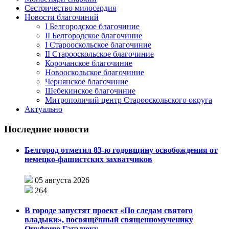
Сестричество милосердия
Новости благочиний
I Белгородское благочиние
II Белгородское благочиние
I Старооскольское благочиние
II Старооскольское благочиние
Корочанское благочиние
Новооскольское благочиние
Чернянское благочиние
Шебекинское благочиние
Митрополичий центр Старооскольского округа
Актуально
Последние новости
Белгород отметил 83-ю годовщину освобождения от
немецко-фашистских захватчиков
05 августа 2026
264
В городе запустят проект «По следам святого
владыки», посвящённый священномученику
Онуфрию Гагалюку.