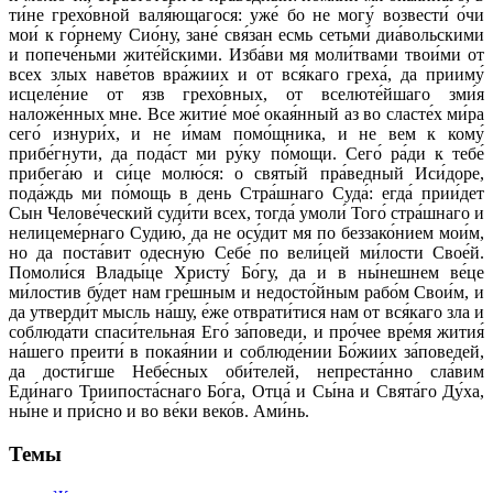
ти́не грехо́вной валя́ющагося: уже́ бо не могу́ возвести́ о́чи
мои́ к го́рнему Сио́ну, зане́ свя́зан есмь сетьми́ диа́вольскими
и попече́ньми жите́йскими. Изба́ви мя моли́твами твои́ми от
всех злых наве́тов вра́жиих и от вся́каго греха́, да прииму́
исцеле́ние от язв грехо́вных, от вселюте́йшаго зми́я
наложе́нных мне. Все житие́ мое́ окая́нный аз во сласте́х ми́ра
сего́ изнури́х, и не и́мам помо́щника, и не вем к кому́
прибе́гнути, да пода́ст ми ру́ку по́мощи. Сего́ ра́ди к тебе́
прибега́ю и си́це молю́ся: о святы́й пра́ведный Иси́доре,
пода́ждь ми по́мощь в день Стра́шнаго Суда́: егда́ прии́дет
Сын Челове́ческий суди́ти всех, тогда́ умоли́ Того́ стра́шнаго и
нелицеме́рнаго Судию́, да не осу́дит мя по беззако́нием мои́м,
но да поста́вит одесну́ю Себе́ по вели́цей ми́лости Свое́й.
Помоли́ся Влады́це Христу́ Бо́гу, да и в ны́нешнем ве́це
ми́лостив бу́дет нам гре́шным и недосто́йным рабо́м Свои́м, и
да утверди́т мысль на́шу, е́же отврати́тися нам от вся́каго зла и
соблюда́ти спаси́тельная Его́ за́поведи, и про́чее вре́мя жития́
на́шего преити́ в покая́нии и соблюде́нии Бо́жиих за́поведей,
да дости́гше Небе́сных оби́телей, непреста́нно сла́вим
Еди́наго Триипоста́снаго Бо́га, Отца́ и Сы́на и Свята́го Ду́ха,
ны́не и при́сно и во ве́ки веко́в. Ами́нь.
Темы