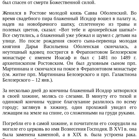
был спасен от смерти Божественной силой.
Женился в Ростове молодой князь Савва Оболенский. Во
время свадебного пира блаженный Исидор вошел в палату и,
надев на новобрачного шапку, сплетенную из травы и
полевых цветов, сказал: «Вот тебе и архиерейская шапка!»
Все смутились, а блаженный уже убежал и шумел с детьми на
улице. Но после рождения своего сына-первенца молодая
княгиня Дарья Васильевна Оболенская скончалась, а
неутешный вдовец постригся в Ферапонтовом Белозерском
монастыре с именем Иоасаф и был с 1481 по 1489 г.
архиепископом Ростовским. Он был духовным сыном прп.
Мартиниана и скончался на покое в Ферапонтовом монастыре
(см. житие прп. Мартиниана Белозерского и прп. Галактиона
Белозерского – 12 янв.).
За несколько дней до кончины блаженный Исидор затворился
в своей хижине, молясь со слезами. В минуту его тихой и
одинокой кончины чудное благоухание разлилось по всему
городу; заглянув в хижину, один прохожий увидел его
лежащим на земле на спине, со сложенными на груди руками.
Погребли его в самой хижине, и почитатели его соорудили на
могиле его церковь во имя Вознесения Господня. В XVI в. она
была заменена каменной, а в XIX в. была устроена рака.