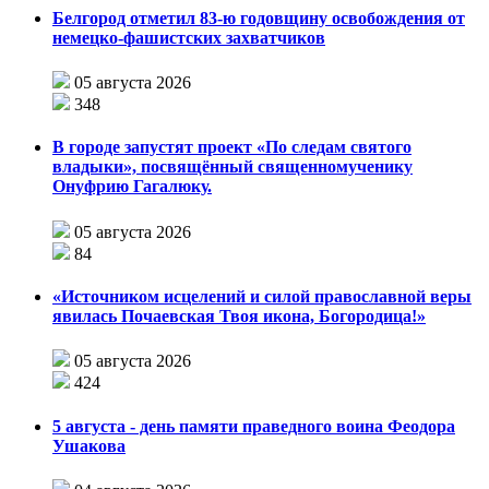
Белгород отметил 83-ю годовщину освобождения от
немецко-фашистских захватчиков
05 августа 2026
348
В городе запустят проект «По следам святого
владыки», посвящённый священномученику
Онуфрию Гагалюку.
05 августа 2026
84
«Источником исцелений и силой православной веры
явилась Почаевская Твоя икона, Богородица!»
05 августа 2026
424
5 августа - день памяти праведного воина Феодора
Ушакова