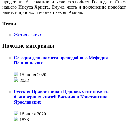
предста́ви, благода́тию и человеколю́бием Го́спода и Спа́са
на́шего Иису́са Христа́, Ему́же честь и поклоне́ние подоба́ет,
ны́не, и при́сно, и во ве́ки веко́в. Ами́нь.
Темы
Жития святых
Похожие материалы
Сегодня день памяти преподобного Мефодия
Пешношского
15 июня 2020
2022
Русская Православная Церковь чтит память
благоверных князей Василия и Константина
Ярославских
16 июля 2020
1833