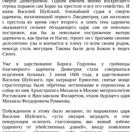
смерти Димитриевой. Одним именем мнимо воскресшего
отрока поражен сам Борис на престоле и все его семейство. И
князь Василий Шуйский, ближайший судья в смерти
царевича, низложивший первого Лжедмитрия, сам низложен
с престола во время смут второго; и опять тень царевича
оказывается сильнее обладающего царя: сам он невольно
пострижен, как бы за невольное пострижение матери
царевича и, как братья ее Нагие, терпит он с братьями своими
долголетние узы и кончается в плену со всем своим родом,
некогда столь могущим. Таковы были дела Божии в людех
Своих.
Уже в царствование Бориса Годунова у гробницы
благоверного царевича Димитрия стали совершаться
исцеления больных. 3 июня 1606 года, в царствование
Василия Шуйского, при патриархе Ермогене, святые мощи
страстотерпца были обретены нетленными и перенесены в
собор во имя Архистратига Михаила в Москве митрополитом
Ростовским и Ярославским Филаретом, отцом будущего царя
Михаила Феодоровича Романова.
Побуждением к этому было желание, по выражению царя
Василия Шуйского, «уста лжущия заградить и очи
неверующия ослепить глаголющим, яко живый избеже
(царевич) от убийственных дланей», ввиду появления