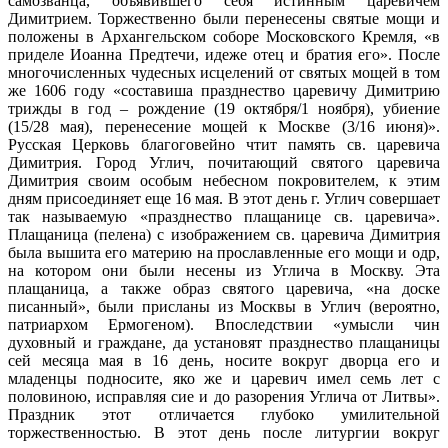
самозванца, объявившего себя истинным царевичем
Димитрием. Торжественно были перенесены святые мощи и
положены в Архангельском соборе Московского Кремля, «в
приделе Иоанна Предтечи, идеже отец и братия его». После
многочисленных чудесных исцелений от святых мощей в том
же 1606 году «составиша празднество царевичу Димитрию
трижды в год – рождение (19 октября/1 ноября), убиение
(15/28 мая), перенесение мощей к Москве (3/16 июня)».
Русская Церковь благоговейно чтит память св. царевича
Димитрия. Город Углич, почитающий святого царевича
Димитрия своим особым небесном покровителем, к этим
дням присоединяет еще 16 мая. В этот день г. Углич совершает
так называемую «празднество плащанице св. царевича».
Плащаница (пелена) с изображением св. царевича Димитрия
была вышита его материю на прославленные его мощи и одр,
на котором они были несены из Углича в Москву. Эта
плащаница, а также образ святого царевича, «на доске
писанный», были присланы из Москвы в Углич (вероятно,
патриархом Ермогеном). Впоследствии «умысли чин
духовный и граждане, да установят празднество плащаницы
сей месяца мая в 16 день, носите вокруг дворца его и
младенцы подносите, яко же и царевич имел семь лет с
половиною, исправляя сие и до разорения Углича от Литвы».
Праздник этот отличается глубоко умилительной
торжественностью. В этот день после литургии вокруг