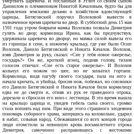
умертвить царевича. И посланный в Углич со своим сыном
Даниилом и племянником Никитой Качаловым, будто бы для
управления земскими делами и хозяйством вдовствующей
царицы, Битяговский поручил Волоховой вывести в
назначенное время царевича во двор. В субботний день 15 мая
1591 года утром боярыня мамка Волохова позвала Димитрия
гулять во двор; кормилица Ирина, как бы предчувствуя,
удерживала царевича во дворце, но мамка силой вывела его
из горницы в сени, к нижнему крыльцу, где уже были Осип
Волохов, Данило Битяговский и Никита Качалов. Волохов,
взяв Димитрия за руку, сказал: «Сие у тебя новое ожерелье,
государь?» Он же, кроткий агнец, подняв голову, тихим
голосом отвечал: «Сие есть старое ожерелье». И Волохов
кольнул его ножом по шее, но не захватил гортани.
Кормилица, видя пагубу своего государя, пала на него и
начала кричать, и убийца, бросив нож, побежал, но союзники
его Данило Битяговский и Никита Качалов били кормилицу
едва не до смерти и, отняв из рук ее праведного отрока,
дорезали и сбросили его вниз с лестницы. В это время вышла
на крыльцо царица и, увидев гибель сына своего, громко
стала вопиять над ним. При виде этого страшного злодеяния
пономарь соборного храма, запершись на колокольне, ударил
в набат, созывая народ. Сбежавшиеся со всех концов города
люди отомстили за невинную кровь восьмилетнего отрока
Димитрия, самочинно расправившись с жестокими