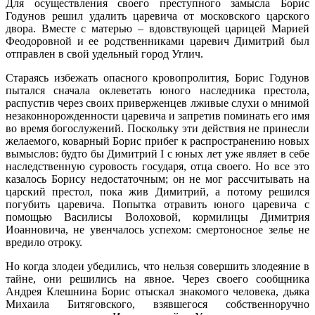
Для осуществления своего преступного замысла Борис
Годунов решил удалить царевича от московского царского
двора. Вместе с матерью – вдовствующей царицей Марией
Феодоровной и ее родственниками царевич Димитрий был
отправлен в свой удельный город Углич.
Стараясь избежать опасного кровопролития, Борис Годунов
пытался сначала оклеветать юного наследника престола,
распустив через своих приверженцев лживые слухи о мнимой
незаконнорожденности царевича и запретив поминать его имя
во время богослужений. Поскольку эти действия не принесли
желаемого, коварный Борис прибег к распространению новых
вымыслов: будто бы Димитрий I с юных лет уже являет в себе
наследственную суровость государя, отца своего. Но все это
казалось Борису недостаточным; он не мог рассчитывать на
царский престол, пока жив Димитрий, а потому решился
погубить царевича. Попытка отравить юного царевича с
помощью Василисы Волоховой, кормилицы Димитрия
Иоанновича, не увенчалось успехом: смертоносное зелье не
вредило отроку.
Но когда злодеи убедились, что нельзя совершить злодеяние в
тайне, они решились на явное. Через своего сообщника
Андрея Клешнина Борис отыскал знакомого человека, дьяка
Михаила Битяговского, взявшегося собственноручно