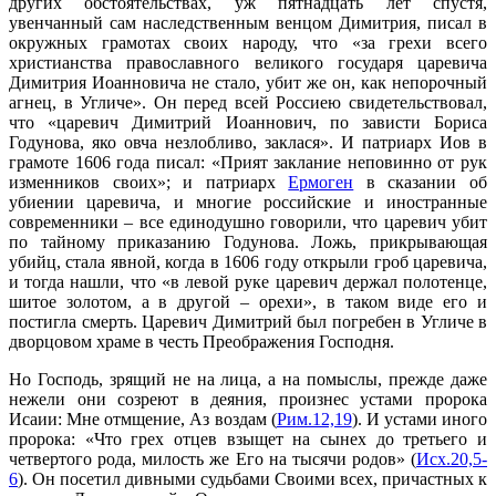
других обстоятельствах, уж пятнадцать лет спустя,
увенчанный сам наследственным венцом Димитрия, писал в
окружных грамотах своих народу, что «за грехи всего
христианства православного великого государя царевича
Димитрия Иоанновича не стало, убит же он, как непорочный
агнец, в Угличе». Он перед всей Россиею свидетельствовал,
что «царевич Димитрий Иоаннович, по зависти Бориса
Годунова, яко овча незлобливо, заклася». И патриарх Иов в
грамоте 1606 года писал: «Прият заклание неповинно от рук
изменников своих»; и патриарх
Ермоген
в сказании об
убиении царевича, и многие российские и иностранные
современники – все единодушно говорили, что царевич убит
по тайному приказанию Годунова. Ложь, прикрывающая
убийц, стала явной, когда в 1606 году открыли гроб царевича,
и тогда нашли, что «в левой руке царевич держал полотенце,
шитое золотом, а в другой – орехи», в таком виде его и
постигла смерть. Царевич Димитрий был погребен в Угличе в
дворцовом храме в честь Преображения Господня.
Но Господь, зрящий не на лица, а на помыслы, прежде даже
нежели они созреют в деяния, произнес устами пророка
Исаии: Мне отмщение, Аз воздам (
Рим.12,19
). И устами иного
пророка: «Что грех отцев взыщет на сынех до третьего и
четвертого рода, милость же Его на тысячи родов» (
Исх.20,5-
6
). Он посетил дивными судьбами Своими всех, причастных к