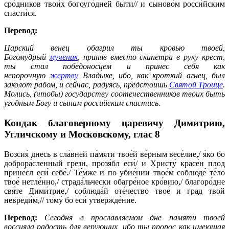
сро́дников твои́х богоуго́дней бы́ти// и сыново́м росси́йским
спасти́ся.
Перевод:
Царский венец обагрил ты кровью твоей,
Богомудрый
мученик
, приняв вместо скипетра в руку крест,
ты стал победоносцем и принес себя как
непорочную
жертву
Владыке, ибо, как кроткий агнец, был
заколот рабом, и сейчас, радуясь, предстоишь
Святой Троице
.
Молись, (чтобы) государству соотечественников твоих быть
угодным Богу и сынам российским спастись.
Кондак благоверному царевичу Димитрию,
Угличскому и Московскому,
глас 8
Возсия́ днесь в сла́вней па́мяти твое́й ве́рным весе́лие,/ я́ко бо
доброра́сленный грезн, прозя́бл еси́/ и Христу́ красе́н плод
прине́сл еси́ себе́./ Те́мже и по убие́нии твое́м соблюде́ те́ло
твое́ нетле́нно,/ страда́льчески обагре́ное кро́вию,/ благоро́дне
свя́те Дими́трие,/ соблюда́й оте́чество твое́ и град твой
невреди́м,// тому́ бо еси́ утвержде́ние.
Перевод:
Сегодня в прославляемом дне памяти твоей
воссияла радость для верующих, ибо ты пророс как имеющая