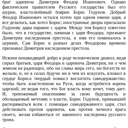
брат царевича Димитрия Феодор Иоаннович. Однако
фактическим правителем Русского государства был его
шурин, властолюбивый боярин Борис Годунов. Добрый
Феодор Иоаннович остался почти при одном имени царя, а
все делалось, как хотел Борис; иностранные дворы присылали
Годунову дары наравне с царем. Между тем Борису известно
было, что в государстве, начиная с царя Феодора, признают
Димитрия наследником престола, и имя его поминалось в
церквях. Сам Борис в разных делах Феодорова времени
признавал Димитрия наследником престола.
Искони ненавидящий добро в роде человеческом диавол, видя
сирых братьев, царя Феодора и царевича Димитрия, ни о чем
земном не радеющих, ибо ни славы мира сего, ни богатств не
желали, и, не в силах будучи ни в чем их искусить, вложил в
сердце Бориса твердый помысл восхитить самодержавство,
чтобы быть властелином на Руси, когда истребится корень
царский, не ведая того, что Бог власть кому хочет, тому дает.
И, тревожимый опасениями за свою будущность и
обольщаемый мечтами о власти, Борис Годунов, привыкший
распоряжаться всем с помощью самодержавного царя, стал
действовать против царевича, как против личного врага
своего, желая избавиться от законного наследника русского
трона.