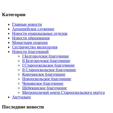
Категории
Главные новости
Архиерейское служение
Новости епархиальных отделов
Новости образования
Монастыри епархии
Сестричество милосердия
Новости благочиний
I Белгородское благочиние
II Белгородское благочиние
I Старооскольское благочиние
II Старооскольское благочиние
Корочанское благочиние
Новооскольское благочиние
Чернянское благочиние
Шебекинское благочиние
Митрополичий центр Старооскольского округа
Актуально
Последние новости