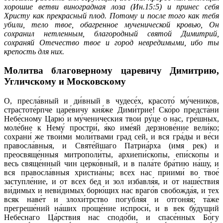
хорошие ветви виноградная лоза (Ин.15:5) и принес себя
Христу как прекрасный плод. Потому и после того как тебя
убили, тело твое, обагренное мученической кровью, Он
сохранил нетленным, благородный святой Димитрий,
сохраняй Отечество твое и город невредимыми, ибо ты
крепость для них.
Молитва благоверному царевичу Димитрию,
Угличскому и Московскому
О, пресла́вный и ди́вный в чудесе́х, красото́ му́чеников,
страстоте́рпче царе́вичу кня́же Дими́трие! Ско́ро предста́ни
Небе́сному Царю́ и му́ченическия твои́ ру́це о нас, гре́шных,
моле́бне к Нему́ простри́, я́ко име́яй дерзнове́ние вели́ко;
сохрани́ же твои́ми моли́твами град сей, и вся гра́ды и ве́си
правосла́вныя, и Святе́йшаго Патриа́рха (имя рек) и
преосвяще́нныя митрополи́ты, архиепи́скопы, епи́скопы и
весь свяще́нный чин церко́вный, и в пала́те бра́тию на́шу, и
вся правосла́вныя христиа́ны; всех нас приими́ во твое́
заступле́ние, и от всех бед и зол избавля́я, и от наше́ствия
ви́димых и неви́димых борю́щих нас враго́в свобожда́я, и тех
всяк наве́т и злохи́трство погубля́я и отгоня́я; та́же
прегреше́ний на́ших проще́ние испроси́, и в век бу́дущий
Небе́снаго Ца́рствия нас сподо́би, и спасе́нных Бо́гу