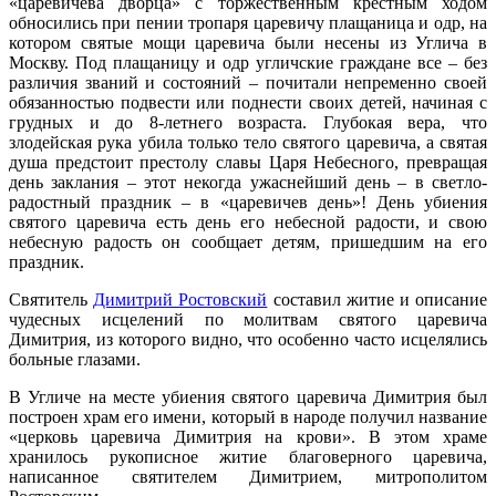
«царевичева дворца» с торжественным крестным ходом
обносились при пении тропаря царевичу плащаница и одр, на
котором святые мощи царевича были несены из Углича в
Москву. Под плащаницу и одр угличские граждане все – без
различия званий и состояний – почитали непременно своей
обязанностью подвести или поднести своих детей, начиная с
грудных и до 8-летнего возраста. Глубокая вера, что
злодейская рука убила только тело святого царевича, а святая
душа предстоит престолу славы Царя Небесного, превращая
день заклания – этот некогда ужаснейший день – в светло-
радостный праздник – в «царевичев день»! День убиения
святого царевича есть день его небесной радости, и свою
небесную радость он сообщает детям, пришедшим на его
праздник.
Святитель
Димитрий Ростовский
составил житие и описание
чудесных исцелений по молитвам святого царевича
Димитрия, из которого видно, что особенно часто исцелялись
больные глазами.
В Угличе на месте убиения святого царевича Димитрия был
построен храм его имени, который в народе получил название
«церковь царевича Димитрия на крови». В этом храме
хранилось рукописное житие благоверного царевича,
написанное святителем Димитрием, митрополитом