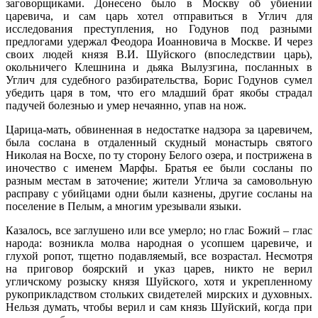
заговорщиками. Донесено было в Москву об убиении
царевича, и сам царь хотел отправиться в Углич для
исследования преступления, но Годунов под разными
предлогами удержал Феодора Иоанновича в Москве. И через
своих людей князя В.И. Шуйского (впоследствии царь),
окольничего Клешнина и дьяка Вылузгина, посланных в
Углич для судебного разбирательства, Борис Годунов сумел
убедить царя в том, что его младший брат якобы страдал
падучей болезнью и умер нечаянно, упав на нож.
Царица-мать, обвиненная в недостатке надзора за царевичем,
была сослана в отдаленный скудный монастырь святого
Николая на Восхе, по ту сторону Белого озера, и пострижена в
иночество с именем Марфы. Братья ее были сосланы по
разным местам в заточение; жители Углича за самовольную
расправу с убийцами одни были казнены, другие сосланы на
поселение в Пелым, а многим урезывали языки.
Казалось, все заглушено или все умерло; но глас Божий – глас
народа: возникла молва народная о усопшем царевиче, и
глухой ропот, тщетно подавляемый, все возрастал. Несмотря
на приговор боярский и указ царев, никто не верил
угличскому розыску князя Шуйского, хотя и укрепленному
рукоприкладством стольких свидетелей мирских и духовных.
Нельзя думать, чтобы верил и сам князь Шуйский, когда при