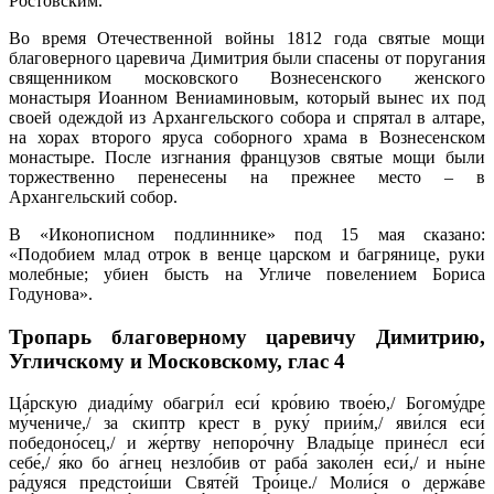
Ростовским.
Во время Отечественной войны 1812 года святые мощи
благоверного царевича Димитрия были спасены от поругания
священником московского Вознесенского женского
монастыря Иоанном Вениаминовым, который вынес их под
своей одеждой из Архангельского собора и спрятал в алтаре,
на хорах второго яруса соборного храма в Вознесенском
монастыре. После изгнания французов святые мощи были
торжественно перенесены на прежнее место – в
Архангельский собор.
В «Иконописном подлиннике» под 15 мая сказано:
«Подобием млад отрок в венце царском и багрянице, руки
молебные; убиен бысть на Угличе повелением Бориса
Годунова».
Тропарь благоверному царевичу Димитрию,
Угличскому и Московскому,
глас 4
Ца́рскую диади́му обагри́л еси́ кро́вию твое́ю,/ Богому́дре
му́чениче,/ за скиптр крест в руку́ прии́м,/ яви́лся еси́
победоно́сец,/ и же́ртву непоро́чну Влады́це прине́сл еси́
себе́,/ я́ко бо а́гнец незло́бив от раба́ заколе́н еси́,/ и ны́не
ра́дуяся предстои́ши Святе́й Тро́ице./ Моли́ся о держа́ве