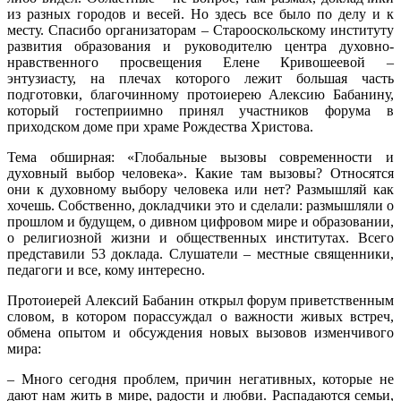
из разных городов и весей. Но здесь все было по делу и к
месту. Спасибо организаторам – Старооскольскому институту
развития образования и руководителю центра духовно-
нравственного просвещения Елене Кривошеевой –
энтузиасту, на плечах которого лежит большая часть
подготовки, благочинному протоиерею Алексию Бабанину,
который гостеприимно принял участников форума в
приходском доме при храме Рождества Христова.
Тема обширная: «Глобальные вызовы современности и
духовный выбор человека». Какие там вызовы? Относятся
они к духовному выбору человека или нет? Размышляй как
хочешь. Собственно, докладчики это и сделали: размышляли о
прошлом и будущем, о дивном цифровом мире и образовании,
о религиозной жизни и общественных институтах. Всего
представили 53 доклада. Слушатели – местные священники,
педагоги и все, кому интересно.
Протоиерей Алексий Бабанин открыл форум приветственным
словом, в котором порассуждал о важности живых встреч,
обмена опытом и обсуждения новых вызовов изменчивого
мира:
– Много сегодня проблем, причин негативных, которые не
дают нам жить в мире, радости и любви. Распадаются семьи,