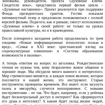
Зиновьева, руководитель проекта «Духовные ключи.
Свидетели века», представила первый фильм цикла –
«Духовные наставники». Проект реализуется при поддержке
Фонда президентских грантов. Гостям показали
пятиминутный тизер и предложили познакомиться с полной
версией фильма. Педагоги, как и раньше, смогут использовать
«Духовные ключи» в своей работе: не только на уроках
православной культуры, но и в краеведении.
После пленарного заседания работа продолжилась по трем
секциям: «Новые информационные технологии: польза и
вред», «Семья в XXI веке: христианский взгляд на
социокультурные изменения» и «Система образования:
возможности и вызовы».
А теперь ответим на вопрос из заголовка. Рождественские
чтения не нужны тем, кому безразлично живое общение и
хорошие люди. Мы обсудили много важного и интересного.
Мир стремительно меняется, и каждое новое явление, которое
поселяется в нашей жизни, это инструмент. Старые
инструменты проверены временем. Все знают: если засунуть
палец в мясорубку, случится непоправимое. С новыми
инструментами – не так. Что будет, например, если у ребенка
будет бесконтрольный доступ в интернет? Как сформируется
его душа и интеллект? А каким будет уклад жизни людей,