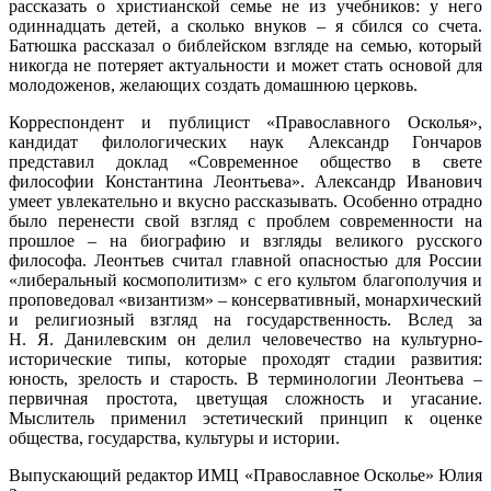
рассказать о христианской семье не из учебников: у него
одиннадцать детей, а сколько внуков – я сбился со счета.
Батюшка рассказал о библейском взгляде на семью, который
никогда не потеряет актуальности и может стать основой для
молодоженов, желающих создать домашнюю церковь.
Корреспондент и публицист «Православного Осколья»,
кандидат филологических наук Александр Гончаров
представил доклад «Современное общество в свете
философии Константина Леонтьева». Александр Иванович
умеет увлекательно и вкусно рассказывать. Особенно отрадно
было перенести свой взгляд с проблем современности на
прошлое – на биографию и взгляды великого русского
философа. Леонтьев считал главной опасностью для России
«либеральный космополитизм» с его культом благополучия и
проповедовал «византизм» – консервативный, монархический
и религиозный взгляд на государственность. Вслед за
Н. Я. Данилевским он делил человечество на культурно-
исторические типы, которые проходят стадии развития:
юность, зрелость и старость. В терминологии Леонтьева –
первичная простота, цветущая сложность и угасание.
Мыслитель применил эстетический принцип к оценке
общества, государства, культуры и истории.
Выпускающий редактор ИМЦ «Православное Осколье» Юлия