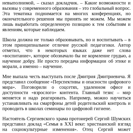
невыполнимой, – сказал докладчик. – Какие возможности и
вызовы у современного образования – это глобальный вопрос.
Эта тематика поднимается на многих конференциях, но
окончательного решения мы принять не можем. Мы можем
лишь выработать определенную позицию к тем событиям и
явлениям, которые наблюдаем.
Школа должна не только образовывать, но и воспитывать – в
этом принципиальное отличие русской педагогики. Автор
отметил, что в некоторых языках даже нет слова
«воспитание», которое обозначало бы не кормление грудью, а
научение добру. Не просто передача информации об этике и
морали, а именно – научение.
Мне выпала честь выступать после Дмитрия Дмитриевича. Я
представил сообщение «Перспективы и опасности цифрового
мира». Поговорили о соцсетях, удаленном офисе и
доступности «взрослого» контента. Главный тезис – мир
меняется и надо реагировать. Например, можно научиться
устанавливать на смартфоны детей родительский контроль и
проводить в школах семинары по цифровой гигиене.
Настоятель Сергиевского храма протоиерей Сергий Шумских
представил доклад «Семья в XXI веке: христианский взгляд
на социокультурные изменения». Отец Сергий может