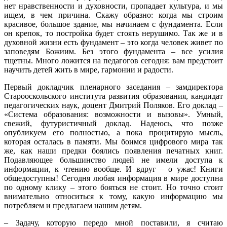
нет нравственности и духовности, пропадает культура, и мы
ищем, в чем причина. Скажу образно: когда мы строим
красивое, большое здание, мы начинаем с фундамента. Если
он крепок, то постройка будет стоять нерушимо. Так же и в
духовной жизни есть фундамент – это когда человек живет по
заповедям Божиим. Без этого фундамента – все усилия
тщетны. Много ложится на педагогов сегодня: вам предстоит
научить детей жить в мире, гармонии и радости.
Первый докладчик пленарного заседания – замдиректора
Старооскольского института развития образования, кандидат
педагогических наук, доцент Дмитрий Поляков. Его доклад –
«Система образования: возможности и вызовы». Умный,
свежий, футуристичный доклад. Надеюсь, что позже
опубликуем его полностью, а пока процитирую мысль,
которая осталась в памяти. Мы боимся цифрового мира так
же, как наши предки боялись появления печатных книг.
Подавляющее большинство людей не имели доступа к
информации, к чтению вообще. И вдруг – о ужас! Книги
общедоступны! Сегодня любая информация в мире доступна
по одному клику – этого бояться не стоит. Но точно стоит
внимательно относиться к тому, какую информацию мы
потребляем и предлагаем нашим детям.
– Задачу, которую передо мной поставили, я считаю