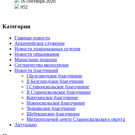
16 сентября 2020
952
Категории
Главные новости
Архиерейское служение
Новости епархиальных отделов
Новости образования
Монастыри епархии
Сестричество милосердия
Новости благочиний
I Белгородское благочиние
II Белгородское благочиние
I Старооскольское благочиние
II Старооскольское благочиние
Корочанское благочиние
Новооскольское благочиние
Чернянское благочиние
Шебекинское благочиние
Митрополичий центр Старооскольского округа
Актуально