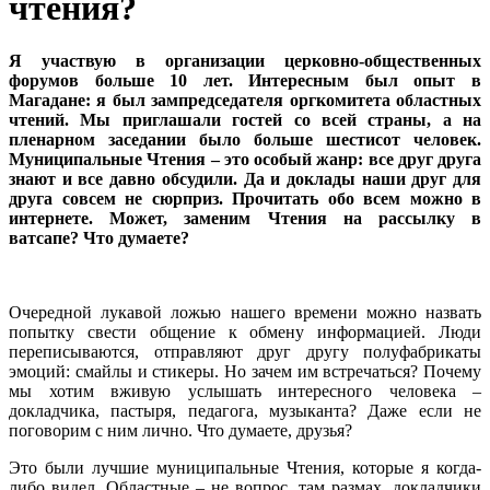
чтения?
Я участвую в организации церковно-общественных
форумов больше 10 лет. Интересным был опыт в
Магадане: я был зампредседателя оргкомитета областных
чтений. Мы приглашали гостей со всей страны, а на
пленарном заседании было больше шестисот человек.
Муниципальные Чтения – это особый жанр: все друг друга
знают и все давно обсудили. Да и доклады наши друг для
друга совсем не сюрприз. Прочитать обо всем можно в
интернете. Может, заменим Чтения на рассылку в
ватсапе? Что думаете?
Очередной лукавой ложью нашего времени можно назвать
попытку свести общение к обмену информацией. Люди
переписываются, отправляют друг другу полуфабрикаты
эмоций: смайлы и стикеры. Но зачем им встречаться? Почему
мы хотим вживую услышать интересного человека –
докладчика, пастыря, педагога, музыканта? Даже если не
поговорим с ним лично. Что думаете, друзья?
Это были лучшие муниципальные Чтения, которые я когда-
либо видел. Областные – не вопрос, там размах, докладчики