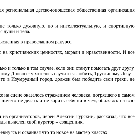
я региональная детско-юношеская общественная организация
не только духовную, но и интеллектуальную, и спортивную
я души и тела.
ысленная в православном ракурсе.
с на христианских ценностях, морали и нравственности. И все
о и только в том случае, если они станут помогать друг другу,
ному Дровосеку хотелось научиться любить, Трусливому Льву –
ийти в Изумрудный город
,
должен был победить свои грехи, не
 на сцене оказалось отражением человека, погрязшего в самом
 ничего не делать и не корить себя ни в чем, обижаясь на всю
ин из организаторов, иерей Алексий Гурский
,
рассказал, что все
анды выделен свой куратор – священник.
евнуясь и осваивая что-то новое на мастер-классах.