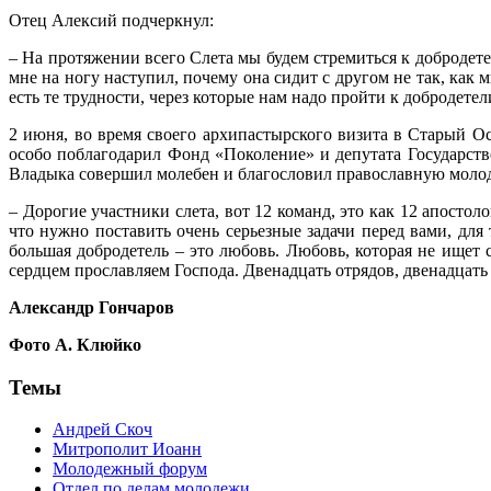
Отец Алексий подчеркнул:
– На протяжении всего Слета мы будем стремиться к добродет
мне на ногу наступил, почему она сидит с другом не так, как 
есть те трудности, через которые нам надо пройти к добродетел
2 июня, во время своего архипастырского визита в Старый О
особо поблагодарил Фонд «Поколение» и депутата Государст
Владыка совершил молебен и благословил православную моло
– Дорогие участники слета, вот 12 команд, это как 12 апост
что нужно поставить очень серьезные задачи перед вами, для 
большая добродетель – это любовь. Любовь, которая не ищет с
сердцем прославляем Господа. Двенадцать отрядов, двенадцать
Александр Гончаров
Фото А. Клюйко
Темы
Андрей Скоч
Митрополит Иоанн
Молодежный форум
Отдел по делам молодежи