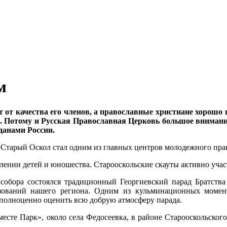
м
ит от качества его членов, а православные христиане хорошо
о». Потому и Русская Православная Церковь большое вниман
данами России.
ета Старый Оскол стал одним из главных центров молодежного пр
лении детей и юношества. Старооскольские скауты активно учас
собора состоялся традиционный Георгиевский парад Братства
азований нашего региона. Одним из кульминационных момен
ы полноценно оценить всю добрую атмосферу парада.
Вместе Парк», около села Федосеевка, в районе Старооскольск