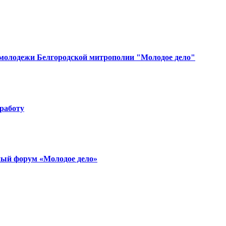
 молодежи Белгородской митрополии "Молодое дело"
работу
ный форум «Молодое дело»