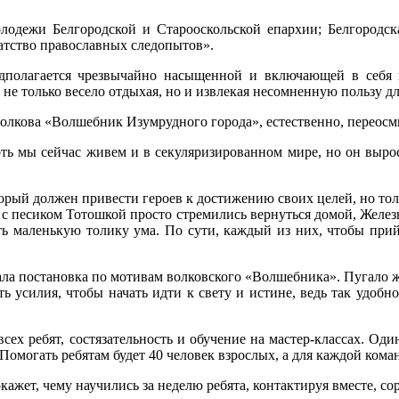
лодежи Белгородской и Старооскольской епархии; Белгородска
тство православных следопытов».
едполагается чрезвычайно насыщенной и включающей в себя 
не только весело отдыхая, но и извлекая несомненную пользу дл
Волкова «Волшебник Изумрудного города», естественно, переосм
оть мы сейчас живем и в секуляризированном мире, но он выро
рый должен привести героев к достижению своих целей, но тольк
и с песиком Тотошкой просто стремились вернуться домой, Желез
ить маленькую толику ума. По сути, каждый из них, чтобы пр
ла постановка по мотивам волковского «Волшебника». Пугало же
ть усилия, чтобы начать идти к свету и истине, ведь так удобно
сех ребят, состязательность и обучение на мастер-классах. Од
 Помогать ребятам будет 40 человек взрослых, а для каждой ком
ажет, чему научились за неделю ребята, контактируя вместе, сор