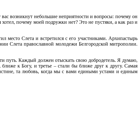
у вас возникнут небольшие неприятности и вопросы: почему он
 хотел, почему моей подружки нет? Это не пустяки, а как раз и
л место Слета и встретился с его участниками. Архипастырь
ении Слета православной молодежи Белгородской митрополии.
йти путь. Каждый должен отыскать свою добродетель. Я думаю,
 ближе к Богу, и третье – стали бы ближе друг к другу. Самая
я истине, та любовь, когда мы с вами едиными устами и единым