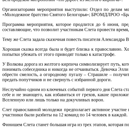
Организаторами мероприятия выступили: Отдел по делам мо
«Молодежное братство Святого Белогорья»; БРОМДЛРОО «Бра
Программа мероприятия, которое продлится до 6 июня, пр
составляющие, что позволит участникам Слета провести время, 
Тему же Слета задала сказочная повесть писателя Александра 
Хорошая сказка всегда была и будет близка к православию. Х
попытки убежать от этого приводят только к катастрофе.
У Волкова дорога из желтого кирпича символизирует путь, кото
понимать собеседника и никогда не отчаиваться. Девочка Элл
обрести смелость, а огородному пугалу – Страшиле – получ
предать попутчиков и не свернуть с избранной дороги.
Неслучайно одним из ключевых событий первого дня Слета ста
себе и не знающего, как избавиться от грехов, какие приложи
Вселенную или лишь только на докучливых ворон.
Слет православной молодежи предполагает активное участие в
участники были разбиты на 12 команд по 14 человек в каждой.
Финишем Слета станет большая игра из трех этапов, которая пок