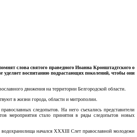
 помнят слова святого праведного Иоанна Кронштадтского о
ие уделяет воспитанию подрастающих поколений, чтобы они
авославного движения на территории Белгородской области.
твуют в жизни города, области и митрополии.
 православных следопытов. На него съехались представители
тов мероприятия стало принятия в ряды следопытов новых
ого водохранилища начался XXXIII Слет православной молодежи