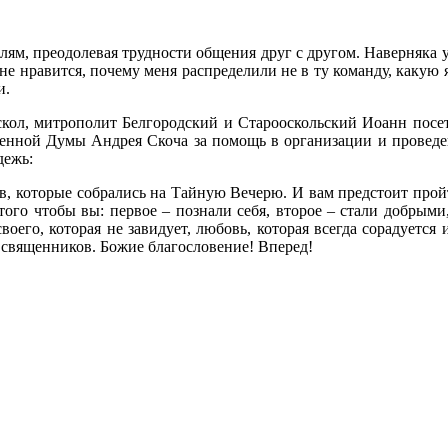
елям, преодолевая трудности общения друг с другом. Наверняка 
мне нравится, почему меня распределили не в ту команду, какую я
и.
скол
,
митрополит Белгородский и Старооскольский Иоанн посети
венной Думы Андрея Скоча за помощь в организации и провед
дежь:
олов, которые собрались на Тайную Вечерю. И вам предстоит про
того чтобы вы: первое – познали себя, второе – стали добрыми,
воего, которая не завидует, любовь, которая всегда сорадуетс
 священников. Божие благословение! Вперед!