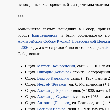
исповедников Белгородских была прочитана молитва 
***
Большинство святых, вошедших в Собор, приня
города
Благовещенска
и были общецерковно про
Архиерейском Соборе Русской Православной Церкв
в
2004
году, а в месяцеслов было внесено 8 апреля
20
Собор вошли:
Сщмч.
Матфей Вознесенский
, свящ. (+ 1919, памя
Сщмч.
Никодим (Кононов)
, архиеп. Белгородский
Сщмч.
Виктор Каракулин
, свящ. (+ 1937, память 
Сщмч.
Иоасаф (Жевахов)
, еп. б. Могилевский (+ 1
Сщмч.
Александр Ерошов
, свящ. (+ 1938, память 
Сщмч.
Александр Саульский
, свящ. (+ 1938, памя
Сщмч.
Антоний (Панкеев)
, еп. Белгородский (+ 1
Сщмч.
Василий Иванов
, свящ. (+ 1938, память 19