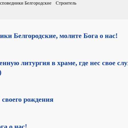
споведники Белгородские
Строитель
ки Белгородские, молите Бога о нас!
ную литургия в храме, где нес свое сл
)
 своего рождения
га о нас!