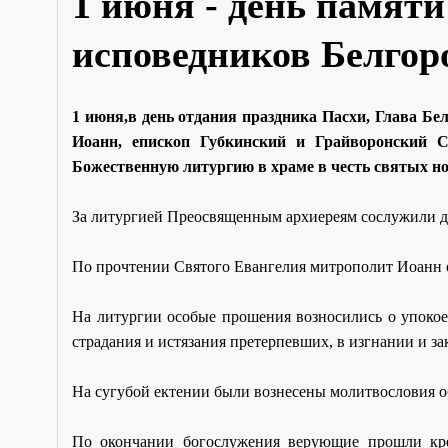
1 июня - день памят
исповедников Белгор
1 июня,в день отдания праздника Пасхи, Глава Б
Иоанн, епископ Губкинский и Грайворонский 
Божественную литургию в храме в честь святых но
За литургией Преосвященным архиереям сослужили д
По прочтении Святого Евангелия митрополит Иоанн 
На литургии особые прошения возносились о упоко
страдания и истязания претерпевших, в изгнании и 
На сугубой ектении были вознесены молитвословия 
По окончании богослужения верующие прошли кре