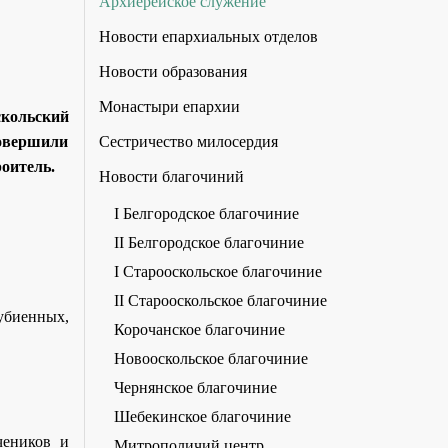
Архиерейское служение
Новости епархиальных отделов
Новости образования
Монастыри епархии
скольский
Сестричество милосердия
овершили
оитель.
Новости благочиний
I Белгородское благочиние
II Белгородское благочиние
I Старооскольское благочиние
II Старооскольское благочиние
убиенных,
Корочанское благочиние
Новооскольское благочиние
Чернянское благочиние
Шебекинское благочиние
чеников и
Митрополичий центр