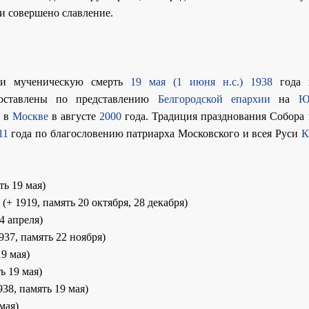
и совершено славление.
ли мученическую смерть
19 мая (1 июня н.с.)
1938
года 
ставлены по представлению
Белгородской епархии
на
Ю
и
в
Москве
в августе
2000
года. Традиция празднования Собора 
11
года по благословению патриарха Московского и всея Руси
К
ть 19 мая)
 (+ 1919, память 20 октября, 28 декабря)
24 апреля)
937, память 22 ноября)
19 мая)
ть 19 мая)
938, память 19 мая)
 мая)