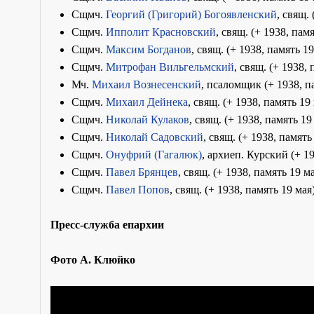
Сщмч.
Георгий (Григорий) Богоявленский
, свящ.
Сщмч.
Ипполит Красновский
, свящ. (+ 1938, пам
Сщмч.
Максим Богданов
, свящ. (+ 1938, память 19
Сщмч.
Митрофан Вильгельмский
, свящ. (+ 1938,
Мч.
Михаил Вознесенский
, псаломщик (+ 1938, п
Сщмч.
Михаил Дейнека
, свящ. (+ 1938, память 19
Сщмч.
Николай Кулаков
, свящ. (+ 1938, память 19
Сщмч.
Николай Садовский
, свящ. (+ 1938, память
Сщмч.
Онуфрий (Гагалюк)
, архиеп. Курский (+ 19
Сщмч.
Павел Брянцев
, свящ. (+ 1938, память 19 м
Сщмч.
Павел Попов
, свящ. (+ 1938, память 19 мая
Пресс-служба епархии
Фото А. Клюйко