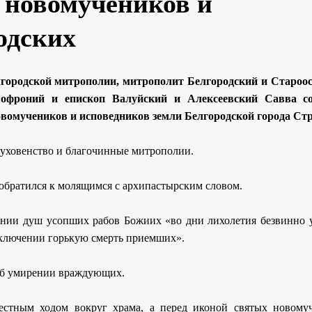
и новомучеников и
одских
елгородской митрополии, митрополит Белгородский и Староо
Софроний и епископ Валуйский и Алексеевский Савва с
вомучеников и исповедников земли Белгородской города Стр
уховенство и благочинные митрополии.
обратился к молящимся с архипастырским словом.
ении душ усопших рабов Божиих «во дни лихолетия безвинно 
заключении горькую смерть приемших».
об умирении враждующих.
стным ходом вокруг храма, а перед иконой святых новому