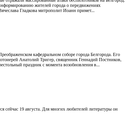
ые отражали массированные атаки беспилотников на Белгород.
 информированию жителей города о передвижениях
Вячеслава Гладкова митрополит Иоанн примет...
Преображенском кафедральном соборе города Белгорода. Его
ротоиерей Анатолий Тригер, священник Геннадий Постников,
естольный праздник с момента возобновления в...
ся сейчас 19 августа. Для многих любителей литературы он