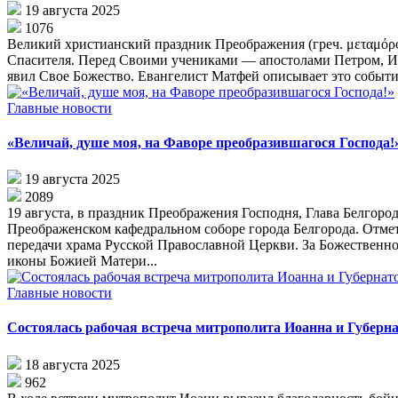
19 августа 2025
1076
Великий христианский праздник Преображения (греч. μεταμόρφ
Спасителя. Перед Своими учениками — апостолами Петром, Иа
явил Свое Божество. Евангелист Матфей описывает это событие
Главные новости
«Величай, душе моя, на Фаворе преобразившагося Господа!
19 августа 2025
2089
19 августа, в праздник Преображения Господня, Глава Белго
Преображенском кафедральном соборе города Белгорода. Отмети
передачи храма Русской Православной Церкви. За Божественно
иконы Божией Матери...
Главные новости
Состоялась рабочая встреча митрополита Иоанна и Губерн
18 августа 2025
962