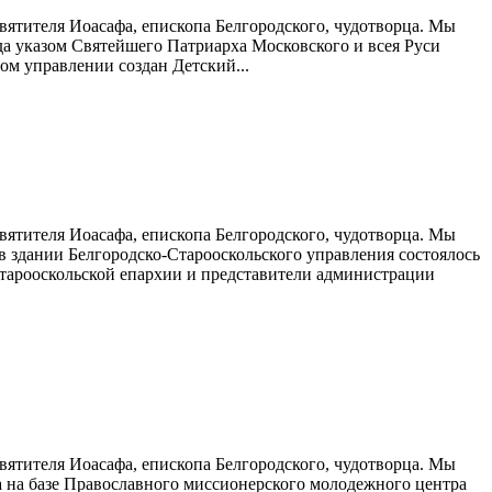
вятителя Иоасафа, епископа Белгородского, чудотворца. Мы
да указом Святейшего Патриарха Московского и всея Руси
ом управлении создан Детский...
вятителя Иоасафа, епископа Белгородского, чудотворца. Мы
в здании Белгородско-Старооскольского управления состоялось
-Старооскольской епархии и представители администрации
вятителя Иоасафа, епископа Белгородского, чудотворца. Мы
а на базе Православного миссионерского молодежного центра