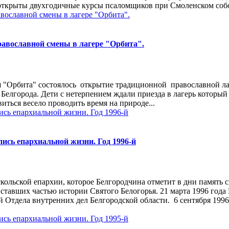
открыты двухгодичные курсы псаломщиков при Смоленском соборе
равославной смены в лагере "Орбита".
еря "Орбита" состоялось открытие традиционной православной л
Белгорода. Дети с нетерпением ждали приезда в лагерь который
виться весело проводить время на природе...
ись епархиальной жизни. Год 1996-й
ольской епархии, которое Белгородчина отметит в дни память с
ставших частью истории Святого Белогорья. 21 марта 1996 год
й Отдела внутренних дел Белгородской области. 6 сентября 199