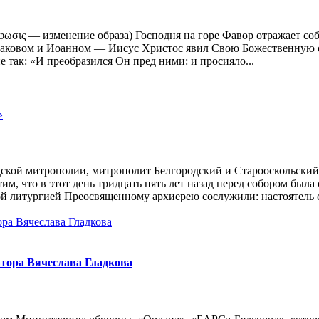
ωσις — изменение образа) Господня на горе Фавор отражает со
ковом и Иоанном — Иисус Христос явил Свою Божественную сла
 так: «И преобразился Он пред ними: и просияло...
»
родской митрополии, митрополит Белгородский и Старооскольск
м, что в этот день тридцать пять лет назад перед собором был
й литургией Преосвященному архиерею сослужили: настоятель с
атора Вячеслава Гладкова