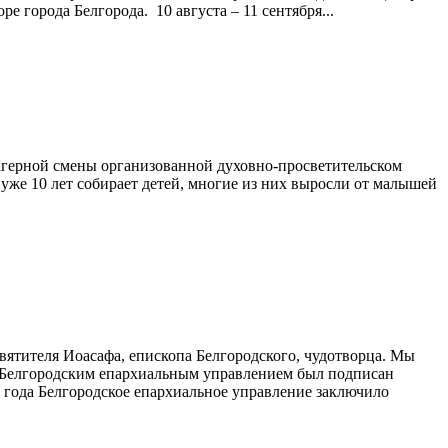
 города Белгорода. 10 августа – 11 сентября...
агерной смены организованной духовно-просветительском
 уже 10 лет собирает детей, многие из них выросли от малышей
вятителя Иоасафа, епископа Белгородского, чудотворца. Мы
а Белгородским епархиальным управлением был подпи­сан
6 года Белгородское епархиальное управление заключило