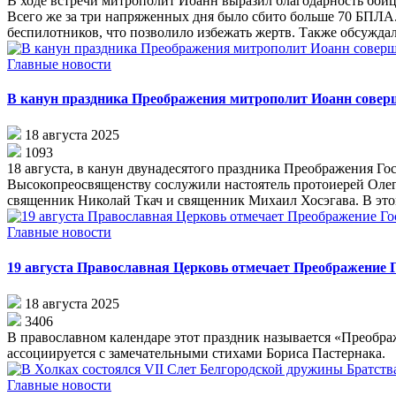
В ходе встречи митрополит Иоанн выразил благодарность бой
Всего же за три напряженных дня было сбито больше 70 БПЛ
беспилотников, что позволило избежать жертв. Также обсужда
Главные новости
В канун праздника Преображения митрополит Иоанн соверш
18 августа 2025
1093
18 августа, в канун двунадесятого праздника Преображения Г
Высокопреосвященству сослужили настоятель протоиерей Олег
священник Николай Ткач и священник Михаил Хосэгава. В этом 
Главные новости
19 августа Православная Церковь отмечает Преображение 
18 августа 2025
3406
В православном календаре этот праздник называется «Преобра
ассоциируется с замечательными стихами Бориса Пастернака.
Главные новости