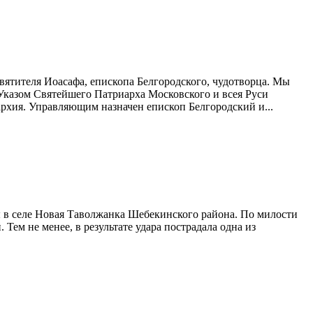
вятителя Иоасафа, епископа Белгородского, чудотворца. Мы
 Указом Святейшего Патриарха Московского и всея Руси
рхия. Управляющим назначен епископ Белгородский и...
цы в селе Новая Таволжанка Шебекинского района. По милости
Тем не менее, в результате удара пострадала одна из