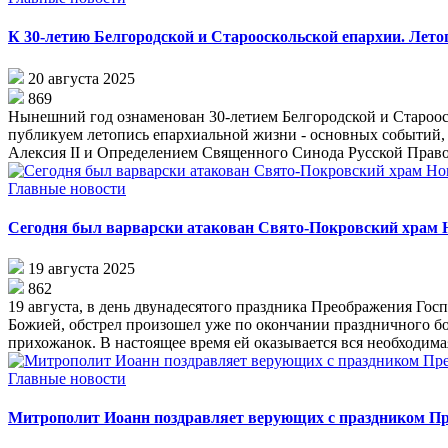
К 30-летию Белгородской и Старооскольской епархии. Летоп
20 августа 2025
869
Нынешний год ознаменован 30-летием Белгородской и Старооск
публикуем летопись епархиальной жизни - основных событий, 
Алексия II и Определением Священного Синода Русской Правос
Главные новости
Сегодня был варварски атакован Свято-Покровский храм
19 августа 2025
862
19 августа, в день двунадесятого праздника Преображения Го
Божией, обстрел произошел уже по окончании праздничного бого
прихожанок. В настоящее время ей оказывается вся необходим
Главные новости
Митрополит Иоанн поздравляет верующих с праздником П