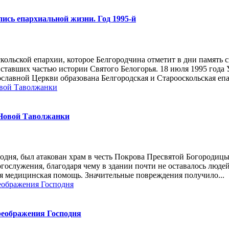
ись епархиальной жизни. Год 1995-й
ольской епархии, которое Белгородчина отметит в дни память с
ставших частью истории Святого Белогорья. 18 июля 1995 года
лавной Церкви образована Белгородская и Старооскольская епа
 Новой Таволжанки
сподня, был атакован храм в честь Покрова Пресвятой Богороди
служения, благодаря чему в здании почти не оставалось людей. 
ая медицинская помощь. Значительные повреждения получило...
реображения Господня