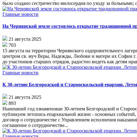
было создано сестричество милосердия по уходу за больными; 
Главные новости
На Чернянской земле состоялось открытие традиционной п
21 августа 2025
703
15 августа на территории Чернянского оздоровительного лаг
центром св. муч Веры, Надежды, Любови и матери их Софии г. 
до участников старших отрядов, радостно видеть как детям нра
Главные новости
К 30-летию Белгородской и Старооскольской епархии. Летоп
21 августа 2025
893
Нынешний год ознаменован 30-летием Белгородской и Старооск
публикуем летопись епархиальной жизни - основных событий, 
договор о сотрудничестве с Управлением исполнения наказани
соглашение о сотрудничестве...
Главные новости