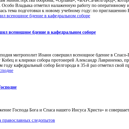
цам Министерства обороны, «Орлана», «БАРСа-Белгород», котор
А. Особо Владыка отметил налаженную работу по оперативному
лась тема подготовки к новому учебному году: по приглашению 
ил всенощное бдение в кафедральном соборе
осподня митрополит Иоанн совершил всенощное бдение в Спасо-
 Кобец и клирики собора протоиерей Александр Лавриненко, п
году кафедральный собор Белгорода в 35-й раз отметил свой пр
Господне
жение Господа Бога и Спаса нашего Иисуса Христа» и совершает